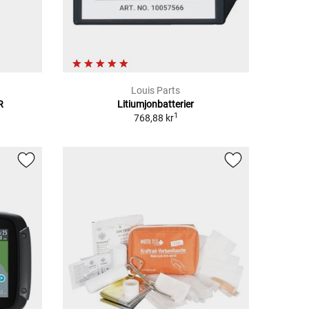
Louis Parts
R
Litiumjonbatterier
1
768,88 kr