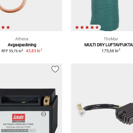
Athena
ThoMar
Avgaspackning
MULTI DRY LUFTAVFUKTA
1
1
43,83 kr
175,66 kr
2
RFP 59,76 kr