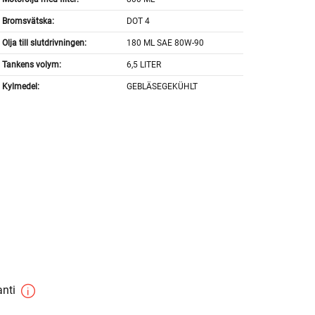
Bromsvätska:
DOT 4
Olja till slutdrivningen:
180 ML SAE 80W-90
Tankens volym:
6,5 LITER
Kylmedel:
GEBLÄSEGEKÜHLT
anti