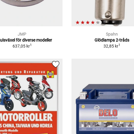
JMP
Spahn
julsväxel för diverse modeller
Glödlampa 2-tråds
1
1
637,05 kr
32,85 kr