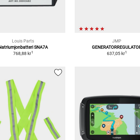
Louis Parts
JMP
Natriumjonbatteri SNA7A
GENERATORREGULATO
1
1
768,88 kr
637,05 kr