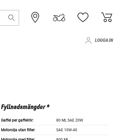
LOGGA IN
Fyllnadsmängder *
Gaffel per gaffelrör:
80 ML SAE 20W
Motorolja utan filter:
SAE 10W-40
Motorolja med filter:
800 ML