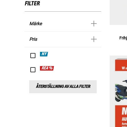
FILTER
Märke
Frih
Pris
NY
REA %
ÅTERSTÄLLNING AV ALLA FILTER