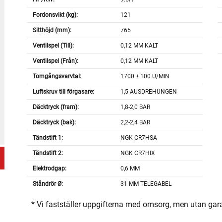
Fordonsvikt (kg):
121
Sitthöjd (mm):
765
Ventilspel (Till):
0,12 MM KALT
Ventilspel (Från):
0,12 MM KALT
Tomgångsvarvtal:
1700 ± 100 U/MIN
Luftskruv till förgasare:
1,5 AUSDREHUNGEN
Däcktryck (fram):
1,8-2,0 BAR
Däcktryck (bak):
2,2-2,4 BAR
Tändstift 1:
NGK CR7HSA
Tändstift 2:
NGK CR7HIX
Elektrodgap:
0,6 MM
Ståndrör Ø:
31 MM TELEGABEL
* Vi fastställer uppgifterna med omsorg, men utan gar