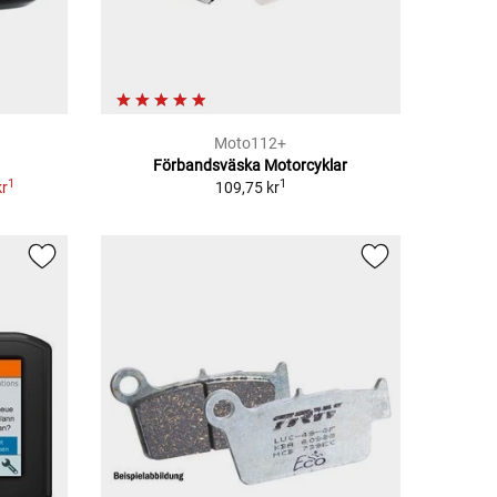
Moto112+
Förbandsväska Motorcyklar
1
1
kr
109,75 kr