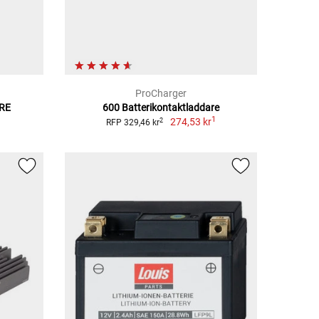
ProCharger
RE
600 Batterikontaktladdare
1
274,53 kr
2
RFP 329,46 kr