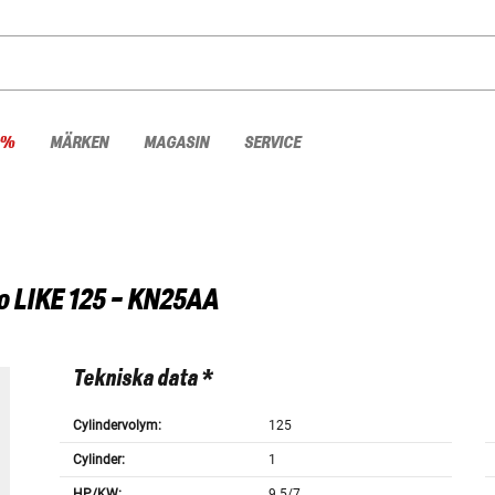
 %
MÄRKEN
MAGASIN
SERVICE
o
LIKE 125 - KN25AA
Tekniska data *
Cylindervolym:
125
Cylinder:
1
HP/KW:
9.5/7