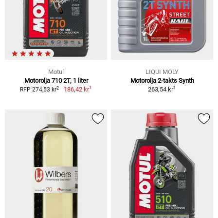
Motul
LIQUI MOLY
Motorolja 710 2T, 1 liter
Motorolja 2-takts Synth
1
1
2
186,42 kr
263,54 kr
RFP 274,53 kr