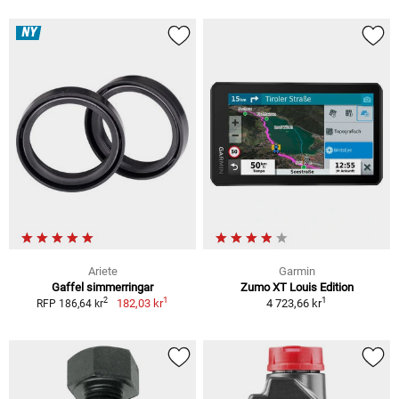
NY
Ariete
Garmin
Gaffel simmerringar
Zumo XT Louis Edition
1
1
2
182,03 kr
4 723,66 kr
RFP 186,64 kr