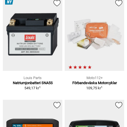
NY
Louis Parts
Moto112+
Natriumjonbatteri SNA5S
Förbandsväska Motorcyklar
1
1
549,17 kr
109,75 kr