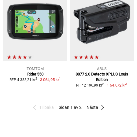
TOMTOM
ABUS
Rider 550
8077 2.0 Detecto XPLUS Louis
1
2
3 064,95 kr
Edition
RFP 4 383,21 kr
1
2
1 647,72 kr
RFP 2 196,99 kr
Tillbaka
Sidan 1 av 2
Nästa