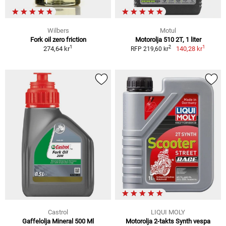
Wilbers
Motul
Fork oil zero friction
Motorolja 510 2T, 1 liter
1
1
2
274,64 kr
140,28 kr
RFP 219,60 kr
Castrol
LIQUI MOLY
Gaffelolja Mineral 500 Ml
Motorolja 2-takts Synth vespa