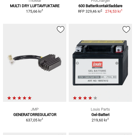
ThoMar
ProCharger
MULTI DRY LUFTAVFUKTARE
600 Batterikontaktladdare
1
1
2
175,66 kr
274,53 kr
RFP 329,46 kr
JMP
Louis Parts
GENERATORREGULATOR
Gel-Batteri
1
1
637,05 kr
219,60 kr