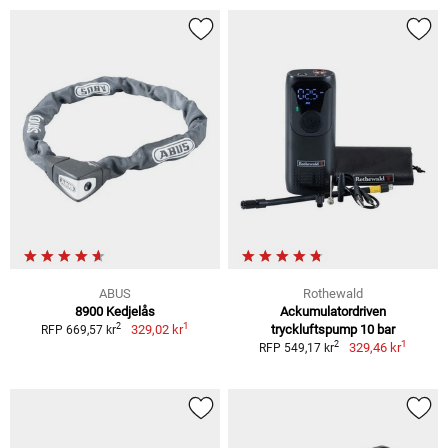
ABUS
Rothewald
8900 Kedjelås
Ackumulatordriven
1
2
329,02 kr
tryckluftspump 10 bar
RFP 669,57 kr
1
2
329,46 kr
RFP 549,17 kr