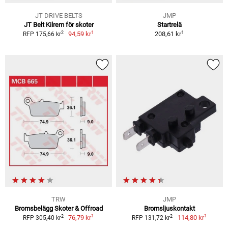
JT DRIVE BELTS
JMP
JT Belt Kilrem för skoter
Startrelä
1
1
2
94,59 kr
208,61 kr
RFP 175,66 kr
TRW
JMP
Bromsbelägg Skoter & Offroad
Bromsljuskontakt
1
1
2
2
76,79 kr
114,80 kr
RFP 305,40 kr
RFP 131,72 kr