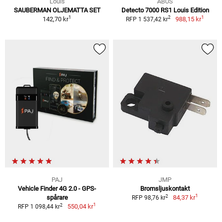
Louis
ABUS
SAUBERMAN OLJEMATTA SET
Detecto 7000 RS1 Louis Edition
1
1
2
142,70 kr
988,15 kr
RFP 1 537,42 kr
PAJ
JMP
Vehicle Finder 4G 2.0 - GPS-
Bromsljuskontakt
1
2
spårare
84,37 kr
RFP 98,76 kr
1
2
550,04 kr
RFP 1 098,44 kr