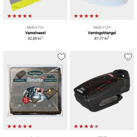
Moto112+
Moto112+
Varselvaest
Varningstriangel
1
1
32,85 kr
87,77 kr