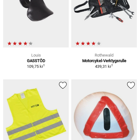
Louis
Rothewald
GASSTÖD
Motorcykel-Verktygsrulle
1
1
109,75 kr
439,31 kr