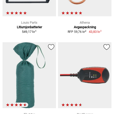
Louis Parts
Athena
Litiumjonbatterier
Avgaspackning
1
1
2
549,17 kr
43,83 kr
RFP 59,76 kr