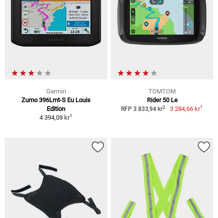
Garmin
TOMTOM
Zumo 396Lmt-S Eu Louis
Rider 50 Le
1
2
Edition
3 284,66 kr
RFP 3 833,94 kr
1
4 394,09 kr