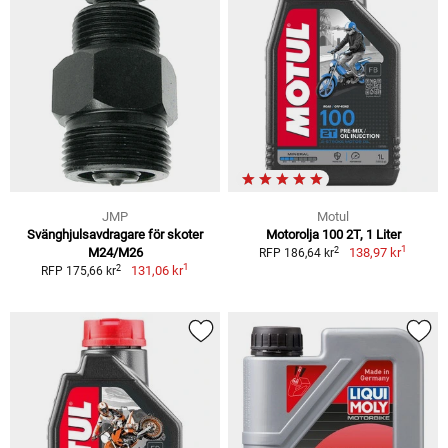
JMP
Motul
Svänghjulsavdragare för skoter
Motorolja 100 2T, 1 Liter
1
2
M24/M26
138,97 kr
RFP 186,64 kr
1
2
131,06 kr
RFP 175,66 kr