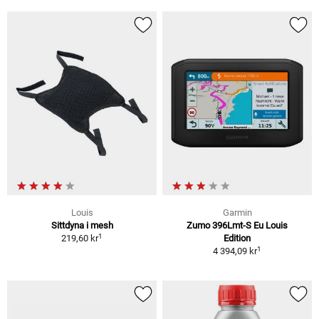
Louis
Garmin
Sittdyna i mesh
Zumo 396Lmt-S Eu Louis
1
219,60 kr
Edition
1
4 394,09 kr