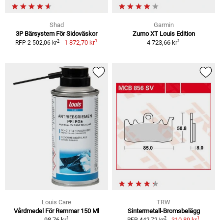
Shad
Garmin
3P Bärsystem För Sidoväskor
Zumo XT Louis Edition
1
1
2
1 872,70 kr
4 723,66 kr
RFP 2 502,06 kr
Louis Care
TRW
Vårdmedel För Remmar 150 Ml
Sintermetall-Bromsbelägg
1
1
2
98,76 kr
310,89 kr
RFP 442,72 kr