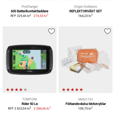
ProCharger
Origin-Outdoors
600 Batterikontaktladdare
REFLEKTORVÄST SET
1
1
2
274,53 kr
164,23 kr
RFP 329,46 kr
TOMTOM
Moto112+
Rider 50 Le
Förbandsväska Motorcyklar
1
1
2
3 284,66 kr
109,75 kr
RFP 3 833,94 kr