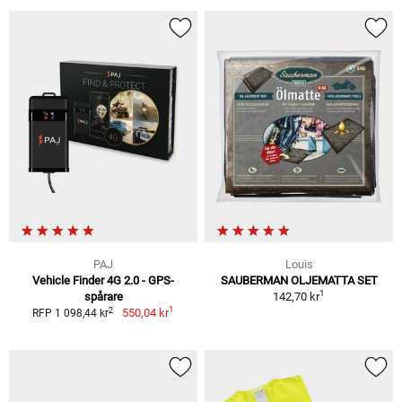
PAJ
Louis
Vehicle Finder 4G 2.0 - GPS-
SAUBERMAN OLJEMATTA SET
1
spårare
142,70 kr
1
2
550,04 kr
RFP 1 098,44 kr