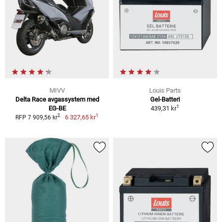
MIVV
Louis Parts
Delta Race avgassystem med
Gel-Batteri
1
EG-BE
439,31 kr
1
2
6 327,65 kr
RFP 7 909,56 kr