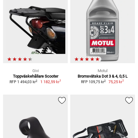
Givi
Motul
Toppväskehållare Scooter
Bromsvätska Dot 3 & 4, 0,5 L
1
1
2
2
1 182,59 kr
75,25 kr
RFP 1 494,03 kr
RFP 109,75 kr