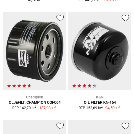
Champion
K&N
OLJEFILT. CHAMPION COF064
OIL FILTER KN-164
1
1
2
2
137,98 kr
94,59 kr
RFP 142,70 kr
RFP 153,69 kr