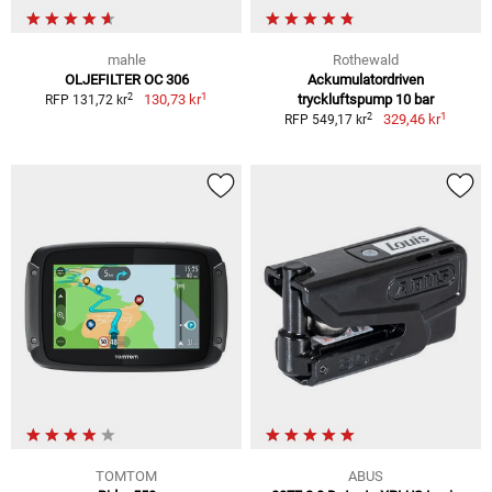
mahle
Rothewald
OLJEFILTER OC 306
Ackumulatordriven
1
2
130,73 kr
tryckluftspump 10 bar
RFP 131,72 kr
1
2
329,46 kr
RFP 549,17 kr
TOMTOM
ABUS