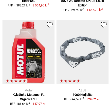
Rider 550
8077 2.0 Detecto XPLUS Louis
1
2
3 064,95 kr
Edition
RFP 4 383,21 kr
1
2
1 647,72 kr
RFP 2 196,99 kr
Motul
ABUS
Kylvätska Motocool FL
8900 Kedjelås
1
2
Organic+ 1 L
329,02 kr
RFP 669,57 kr
1
2
147,97 kr
RFP 186,64 kr