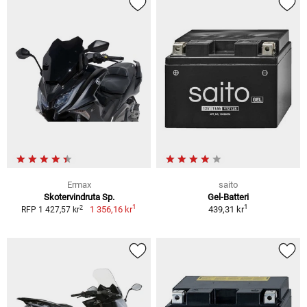
Ermax
saito
Skotervindruta Sp.
Gel-Batteri
1
1
2
1 356,16 kr
439,31 kr
RFP 1 427,57 kr