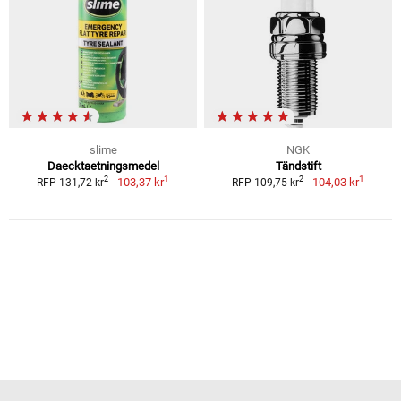
slime
NGK
Daecktaetningsmedel
Tändstift
1
1
2
2
103,37 kr
104,03 kr
RFP 131,72 kr
RFP 109,75 kr