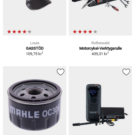
Louis
Rothewald
GASSTÖD
Motorcykel-Verktygsrulle
1
1
109,75 kr
439,31 kr