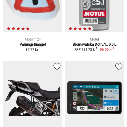
Moto112+
Motul
Varningstriangel
Bromsvätska Dot 5.1., 0,5 L
1
1
2
87,77 kr
96,56 kr
RFP 131,72 kr