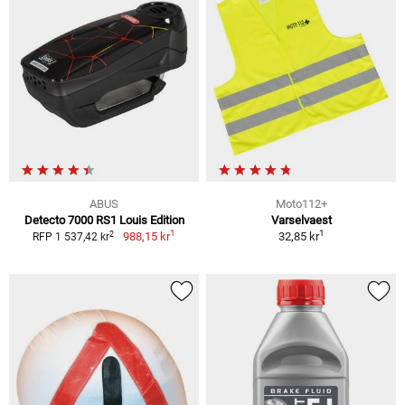
ABUS
Moto112+
Detecto 7000 RS1 Louis Edition
Varselvaest
1
1
2
988,15 kr
32,85 kr
RFP 1 537,42 kr