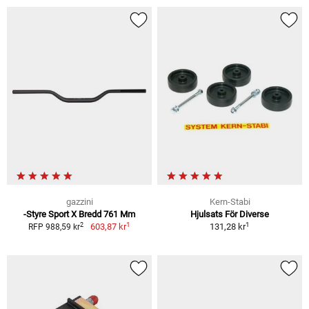
gazzini
Kern-Stabi
-Styre Sport X Bredd 761 Mm
Hjulsats För Diverse
1
1
2
603,87 kr
131,28 kr
RFP 988,59 kr