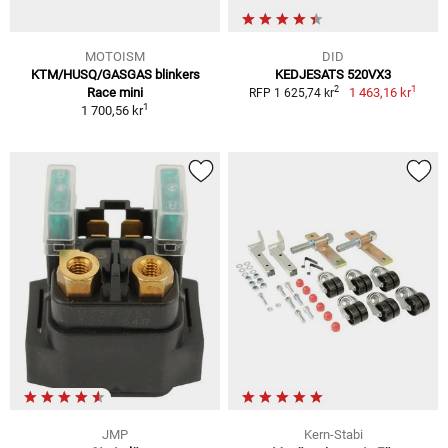
MOTOISM
DID
KTM/HUSQ/GASGAS blinkers
KEDJESATS 520VX3
1
2
Race mini
1 463,16 kr
RFP 1 625,74 kr
1
1 700,56 kr
JMP
Kern-Stabi