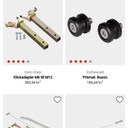
Kern-Stabi
Rothewald
Klickadapter M6 till M12
Prismat. Bussn.
1
1
383,94 kr
186,64 kr