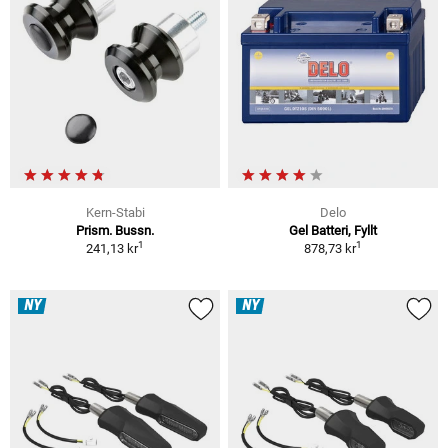
Kern-Stabi
Delo
Prism. Bussn.
Gel Batteri, Fyllt
1
1
241,13 kr
878,73 kr
NY
NY