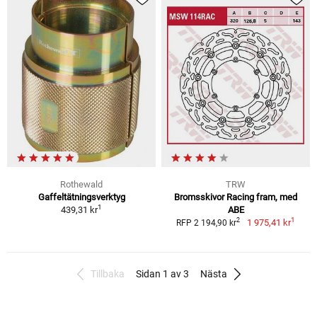
Rothewald
TRW
Gaffeltätningsverktyg
Bromsskivor Racing fram, med
1
439,31 kr
ABE
1
2
1 975,41 kr
RFP 2 194,90 kr
Tillbaka
Sidan 1 av 3
Nästa