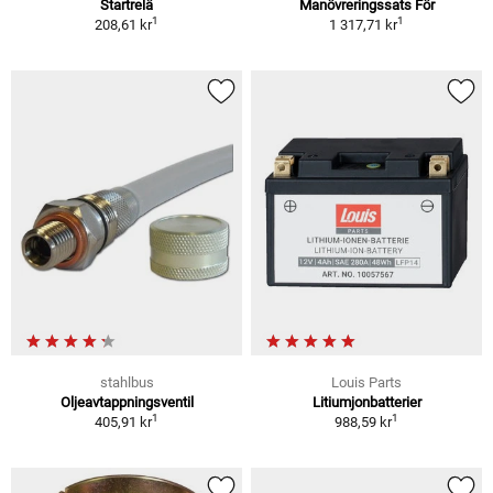
Startrelä
Manövreringssats För
1
1
208,61 kr
1 317,71 kr
stahlbus
Louis Parts
Oljeavtappningsventil
Litiumjonbatterier
1
1
405,91 kr
988,59 kr