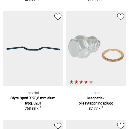
gazzini
Louis
Styre Sport X 28,6 mm alum.
Magnetisk
typg. 0201
oljeavtappningsplugg
1
1
768,88 kr
87,77 kr