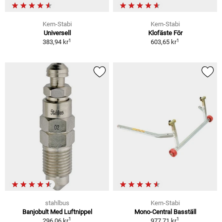
Kern-Stabi
Kern-Stabi
Universell
Klofäste För
1
1
383,94 kr
603,65 kr
stahlbus
Kern-Stabi
Banjobult Med Luftnippel
Mono-Central Basställ
1
1
296,06 kr
977,71 kr