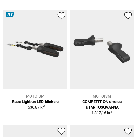
NY
MOTOISM
MOTOISM
Race Lightrun LED-blinkers
COMPETITION diverse
1
1 536,87 kr
KTM/HUSQVARNA
1
1 317,16 kr