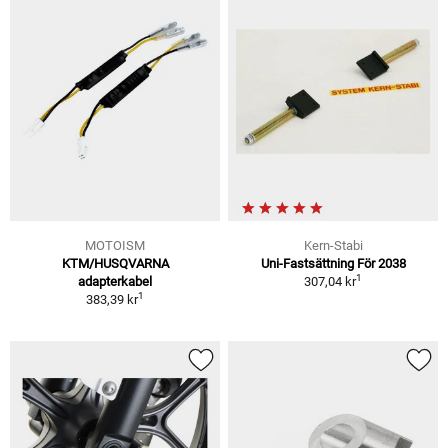
MOTOISM
Kern-Stabi
KTM/HUSQVARNA
Uni-Fastsättning För 2038
1
adapterkabel
307,04 kr
1
383,39 kr