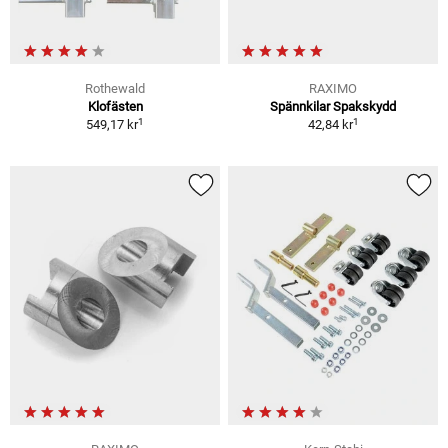
Rothewald
RAXIMO
Klofästen
Spännkilar Spakskydd
1
1
549,17 kr
42,84 kr