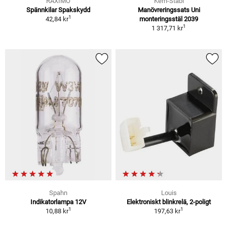
RAXIMO
Kern-Stabi
Spännkilar Spakskydd
Manövreringssats Uni
1
42,84 kr
monteringsstäl 2039
1
1 317,71 kr
Spahn
Louis
Indikatorlampa 12V
Elektroniskt blinkrelä, 2-poligt
1
1
10,88 kr
197,63 kr