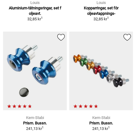
Louis
Louis
Aluminium-tätningsringar, set f
Kopparringar, set för
oljeavt.
oljeavtappnings-
1
1
32,85 kr
32,85 kr
Kern-Stabi
Kern-Stabi
Prism. Bussn.
Prism. Bussn.
1
1
241,13 kr
241,13 kr