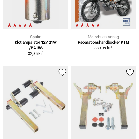
Spahn
Motorbuch Verlag
Klotlampa stor 12V 21W
Reparationshandböcker KTM
1
/BA15S
383,39 kr
1
32,85 kr