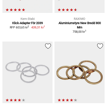
Kern-Stabi
RAXIMO
Klick-Adapter För 2039
Aluminiumstyre New Bredd 800
1
2
439,31 kr
Mm
RFP 603,65 kr
1
758,00 kr