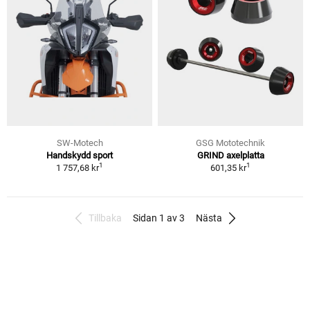
SW-Motech
GSG Mototechnik
Handskydd sport
GRIND axelplatta
1
1
1 757,68 kr
601,35 kr
Tillbaka
Sidan 1 av 3
Nästa