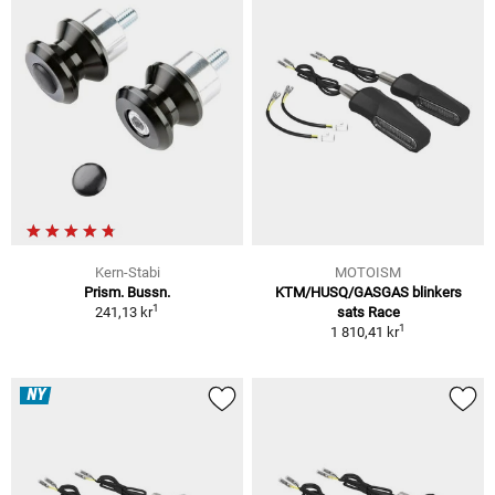
Kern-Stabi
MOTOISM
Prism. Bussn.
KTM/HUSQ/GASGAS blinkers
1
241,13 kr
sats Race
1
1 810,41 kr
NY