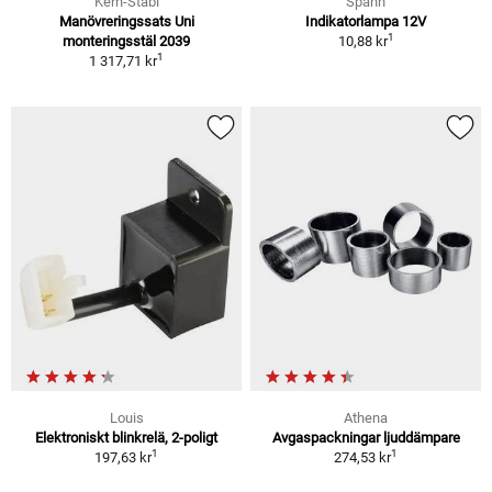
Kern-Stabi
Spahn
Manövreringssats Uni
Indikatorlampa 12V
1
monteringsstäl 2039
10,88 kr
1
1 317,71 kr
Louis
Athena
Elektroniskt blinkrelä, 2-poligt
Avgaspackningar ljuddämpare
1
1
197,63 kr
274,53 kr