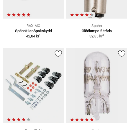
RAXIMO
Spahn
Spännkilar Spakskydd
Glödlampa 2-tråds
1
1
42,84 kr
32,85 kr