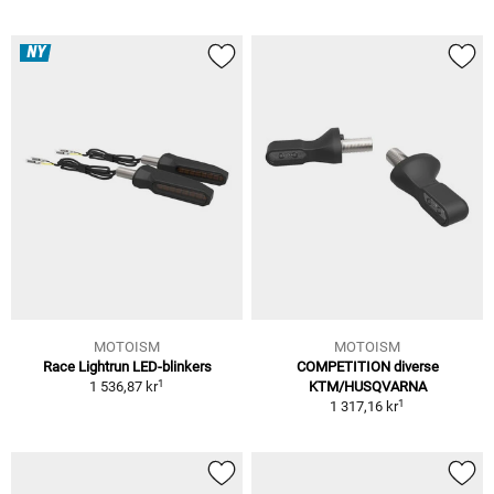
NY
MOTOISM
MOTOISM
Race Lightrun LED-blinkers
COMPETITION diverse
1
1 536,87 kr
KTM/HUSQVARNA
1
1 317,16 kr