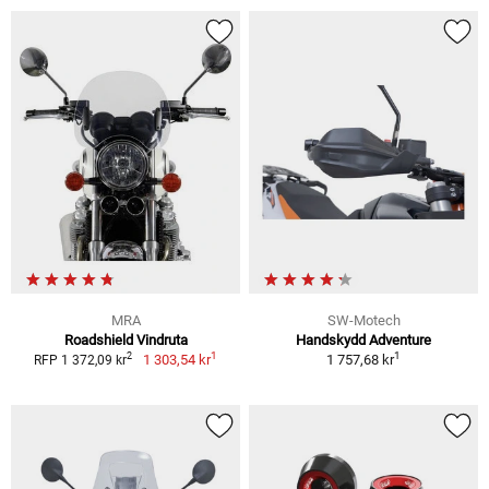
MRA
SW-Motech
Roadshield Vindruta
Handskydd Adventure
1
1
2
1 303,54 kr
1 757,68 kr
RFP 1 372,09 kr