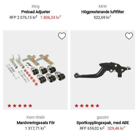
Xtrig
MIW
Preload Adjuster
Högpresterande luftfilter
1
1
2
1 806,24 kr
522,69 kr
RFP 2 076,15 kr
Kern-Stabi
gazzini
Manövreringssats För
Sportkopplingsspak, med ABE
1
1
2
1 317,71 kr
329,46 kr
RFP 659,02 kr