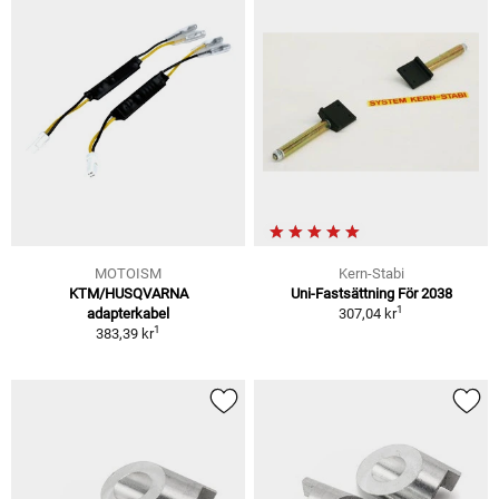
MOTOISM
Kern-Stabi
KTM/HUSQVARNA
Uni-Fastsättning För 2038
1
adapterkabel
307,04 kr
1
383,39 kr