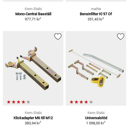
Kern-Stabi
mahle
Mono-Central Basställ
Bensinfilter Kl 97 Of
1
1
977,71 kr
351,43 kr
Kern-Stabi
Kern-Stabi
Klickadapter M6 till M12
Universalstöd
1
1
383,94 kr
1 098,00 kr