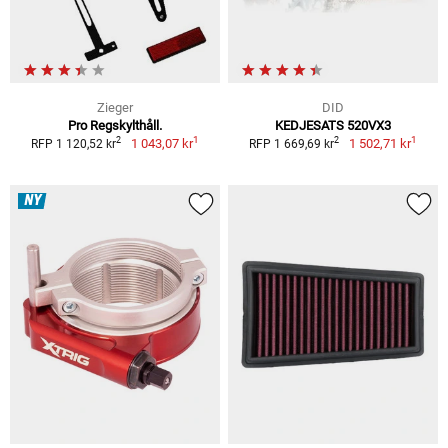
Zieger
DID
Pro Regskylthåll.
KEDJESATS 520VX3
1
1
2
2
1 043,07 kr
1 502,71 kr
RFP 1 120,52 kr
RFP 1 669,69 kr
NY