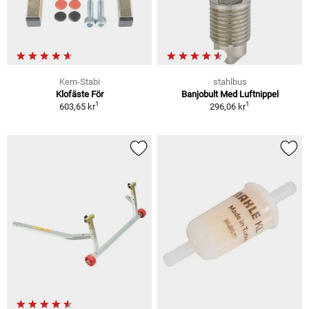
Kern-Stabi
stahlbus
Klofäste För
Banjobult Med Luftnippel
1
1
603,65 kr
296,06 kr