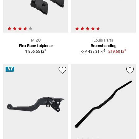
MIZU
Louis Parts
Flex Race fotpinnar
Bromshandtag
1
1
2
1 856,55 kr
219,60 kr
RFP 439,31 kr
NY