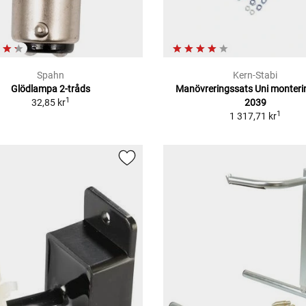
Spahn
Kern-Stabi
Glödlampa 2-tråds
Manövreringssats Uni monteri
1
32,85 kr
2039
1
1 317,71 kr