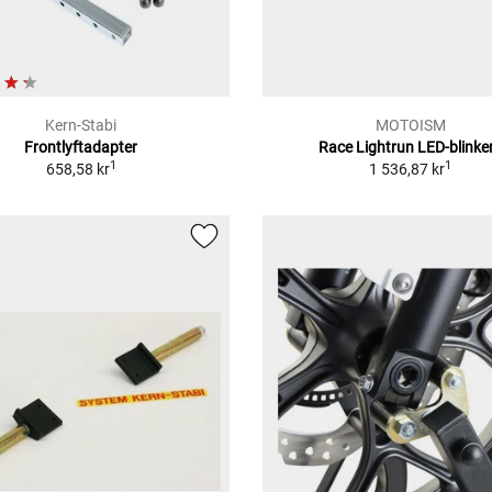
Kern-Stabi
MOTOISM
Frontlyftadapter
Race Lightrun LED-blinke
1
1
658,58 kr
1 536,87 kr