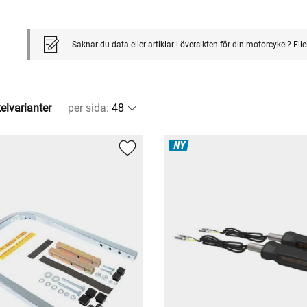
Saknar du data eller artiklar i översikten för din motorcykel? El
kelvarianter
per sida
:
NY