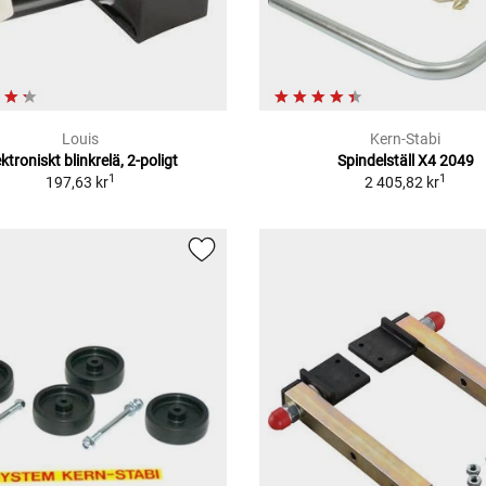
Louis
Kern-Stabi
ektroniskt blinkrelä, 2-poligt
Spindelställ X4 2049
1
1
197,63 kr
2 405,82 kr