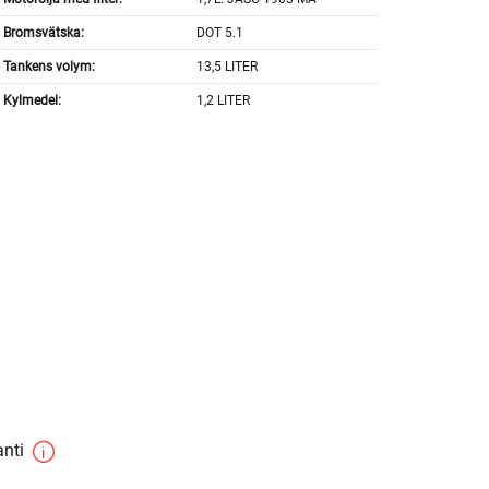
Bromsvätska:
DOT 5.1
Tankens volym:
13,5 LITER
Kylmedel:
1,2 LITER
anti