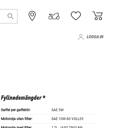
LOGGA IN
Fyllnadsmängder *
Gaffel per gaffelrör:
SAE 5W
Motorolja utan filter:
SAE 10W-60 VOLLSY.
Motorolja med filter:
1,7L. JASO T903 MA