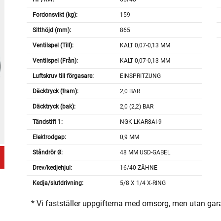
Fordonsvikt (kg):
159
Sitthöjd (mm):
865
Ventilspel (Till):
KALT 0,07-0,13 MM
Ventilspel (Från):
KALT 0,07-0,13 MM
Luftskruv till förgasare:
EINSPRITZUNG
Däcktryck (fram):
2,0 BAR
Däcktryck (bak):
2,0 (2,2) BAR
Tändstift 1:
NGK LKAR8AI-9
Elektrodgap:
0,9 MM
Ståndrör Ø:
48 MM USD-GABEL
Drev/kedjehjul:
16/40 ZÄHNE
Kedja/slutdrivning:
5/8 X 1/4 X-RING
* Vi fastställer uppgifterna med omsorg, men utan gar