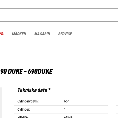
 %
MÄRKEN
MAGASIN
SERVICE
90 DUKE - 690DUKE
Tekniska data *
Cylindervolym:
654
Cylinder:
1
HP/KW:
65/48