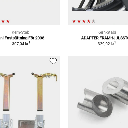
Kern-Stabi
Kern-Stabi
ni-Fastsättning För 2038
ADAPTER FRAMHJULSST
1
1
307,04 kr
329,02 kr