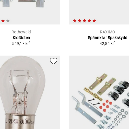
Rothewald
RAXIMO
Klofästen
Spännkilar Spakskydd
1
1
549,17 kr
42,84 kr