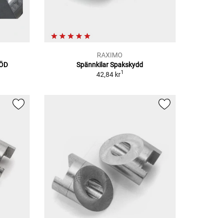
RAXIMO
ÖD
Spännkilar Spakskydd
1
42,84 kr