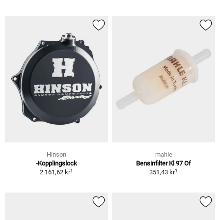
Hinson
mahle
-Kopplingslock
Bensinfilter Kl 97 Of
1
1
2 161,62 kr
351,43 kr