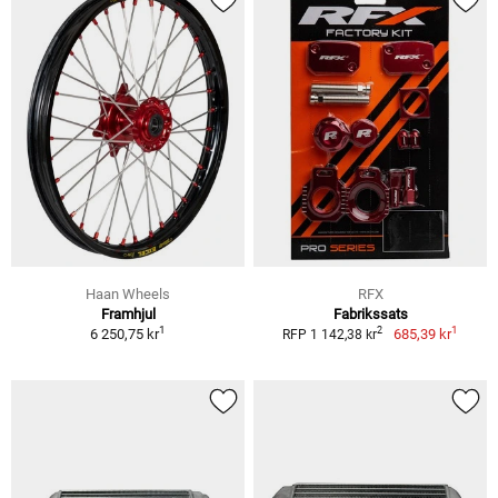
Haan Wheels
RFX
Framhjul
Fabrikssats
1
1
2
6 250,75 kr
685,39 kr
RFP 1 142,38 kr