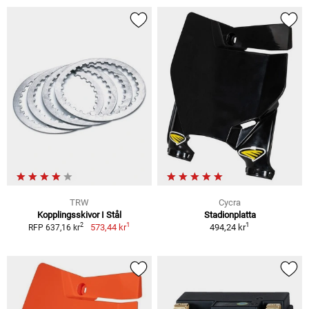
TRW
Cycra
Kopplingsskivor I Stål
Stadionplatta
1
1
2
573,44 kr
494,24 kr
RFP 637,16 kr