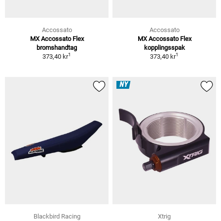
Accossato
Accossato
MX Accossato Flex
MX Accossato Flex
bromshandtag
kopplingsspak
1
1
373,40 kr
373,40 kr
NY
Blackbird Racing
Xtrig