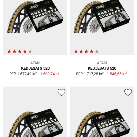
AFAM
AFAM
KEDJESATS 520
KEDJESATS 520
1
1
2
2
1 509,74 kr
1 545,55 kr
RFP 1 677,49 kr
RFP 1 717,25 kr