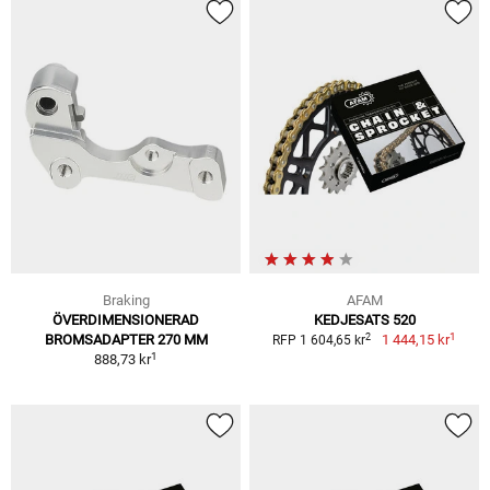
Braking
AFAM
ÖVERDIMENSIONERAD
KEDJESATS 520
1
2
BROMSADAPTER 270 MM
1 444,15 kr
RFP 1 604,65 kr
1
888,73 kr