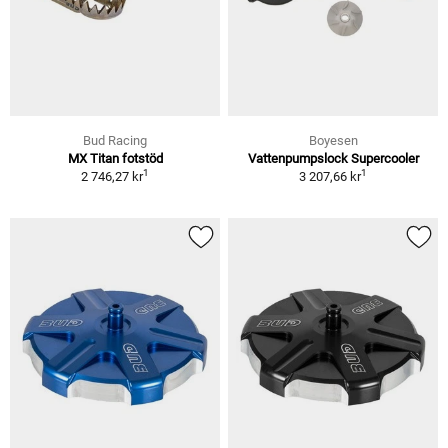
Bud Racing
Boyesen
MX Titan fotstöd
Vattenpumpslock Supercooler
1
1
2 746,27 kr
3 207,66 kr