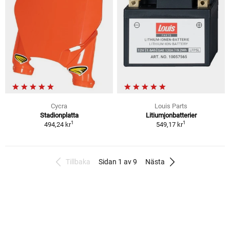
Cycra
Louis Parts
Stadionplatta
Litiumjonbatterier
1
1
494,24 kr
549,17 kr
Tillbaka
Sidan 1 av 9
Nästa