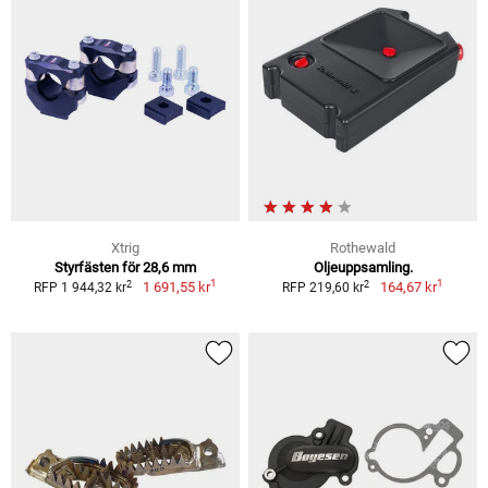
Xtrig
Rothewald
Styrfästen för 28,6 mm
Oljeuppsamling.
1
1
2
2
1 691,55 kr
164,67 kr
RFP 1 944,32 kr
RFP 219,60 kr