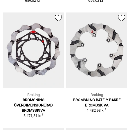
659,02 kr
659,02 kr
Braking
Braking
BROMSNING
BROMSNING BATFLY BAKRE
ÖVERDIMENSIONERAD
BROMSSKIVA
1
BROMSSKIVA
1 482,93 kr
1
3 471,31 kr