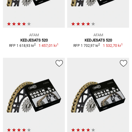
AFAM
AFAM
KEDJESATS 520
KEDJESATS 520
1
1
2
2
1 457,01 kr
1 532,70 kr
RFP 1 618,93 kr
RFP 1 702,97 kr