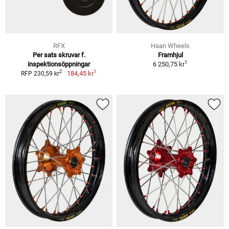
RFX
Haan Wheels
Per sats skruvar f.
Framhjul
1
inspektionsöppningar
6 250,75 kr
1
2
184,45 kr
RFP 230,59 kr