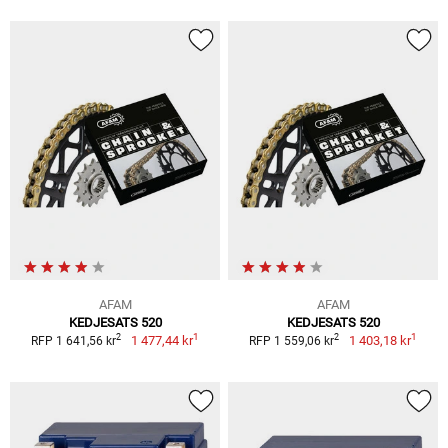
AFAM
AFAM
KEDJESATS 520
KEDJESATS 520
1
1
2
2
1 477,44 kr
1 403,18 kr
RFP 1 641,56 kr
RFP 1 559,06 kr