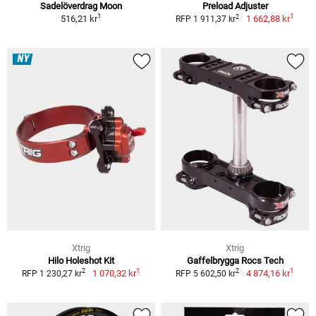
Sadelöverdrag Moon
Preload Adjuster
1
1
2
516,21 kr
1 662,88 kr
RFP 1 911,37 kr
NY
Xtrig
Xtrig
Hilo Holeshot Kit
Gaffelbrygga Rocs Tech
1
1
2
2
1 070,32 kr
4 874,16 kr
RFP 1 230,27 kr
RFP 5 602,50 kr