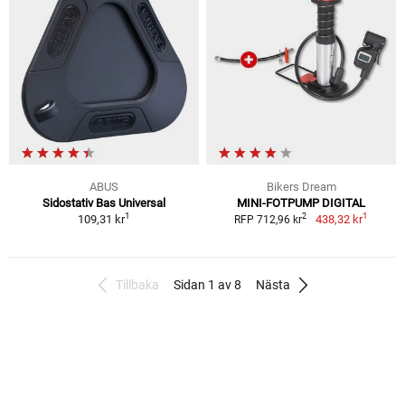
ABUS
Bikers Dream
Sidostativ Bas Universal
MINI-FOTPUMP DIGITAL
1
1
2
109,31 kr
438,32 kr
RFP 712,96 kr
Tillbaka
Sidan 1 av 8
Nästa