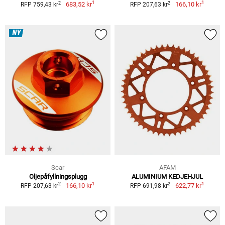
1
1
2
2
683,52 kr
166,10 kr
RFP 759,43 kr
RFP 207,63 kr
NY
Scar
AFAM
Oljepåfyllningsplugg
ALUMINIUM KEDJEHJUL
1
1
2
2
166,10 kr
622,77 kr
RFP 207,63 kr
RFP 691,98 kr