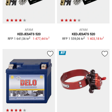
AFAM
AFAM
KEDJESATS 520
KEDJESATS 520
1
1
2
2
1 477,44 kr
1 403,18 kr
RFP 1 641,56 kr
RFP 1 559,06 kr
NY