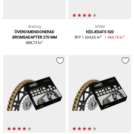
Braking
AFAM
ÖVERDIMENSIONERAD
KEDJESATS 520
1
2
BROMSADAPTER 270 MM
1 444,15 kr
RFP 1 604,65 kr
1
888,73 kr