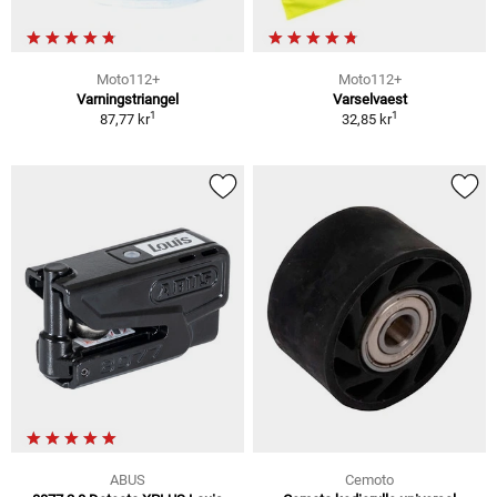
Moto112+
Moto112+
Varningstriangel
Varselvaest
1
1
87,77 kr
32,85 kr
ABUS
Cemoto