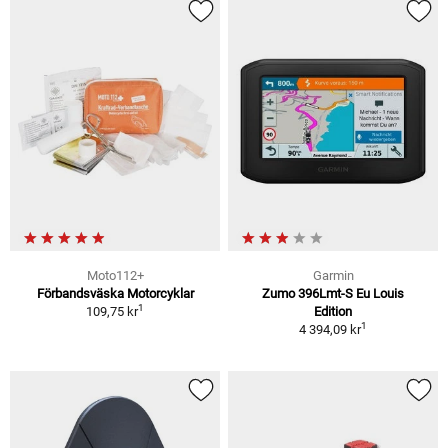
Moto112+
Garmin
Förbandsväska Motorcyklar
Zumo 396Lmt-S Eu Louis
1
109,75 kr
Edition
1
4 394,09 kr