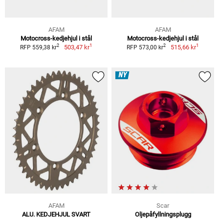
AFAM
AFAM
Motocross-kedjehjul i stål
Motocross-kedjehjul i stål
1
1
2
2
503,47 kr
515,66 kr
RFP 559,38 kr
RFP 573,00 kr
NY
AFAM
Scar
ALU. KEDJEHJUL SVART
Oljepåfyllningsplugg