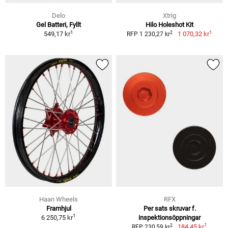
Delo
Xtrig
Gel Batteri, Fyllt
Hilo Holeshot Kit
1
1
2
549,17 kr
1 070,32 kr
RFP 1 230,27 kr
Haan Wheels
RFX
Framhjul
Per sats skruvar f.
1
6 250,75 kr
inspektionsöppningar
1
2
184,45 kr
RFP 230,59 kr