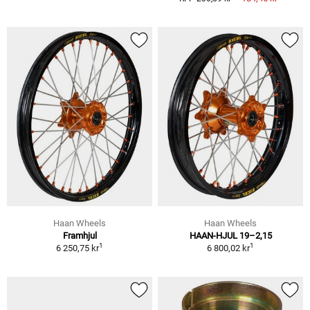
Haan Wheels
Haan Wheels
Framhjul
HAAN-HJUL 19–2,15
1
1
6 250,75 kr
6 800,02 kr