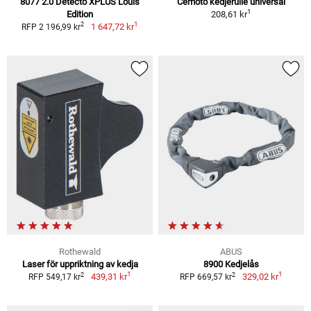
8077 2.0 Detecto XPLUS Louis
Cemoto kedjerulle universal
1
Edition
208,61 kr
1
2
1 647,72 kr
RFP 2 196,99 kr
Rothewald
ABUS
Laser för uppriktning av kedja
8900 Kedjelås
1
1
2
2
439,31 kr
329,02 kr
RFP 549,17 kr
RFP 669,57 kr