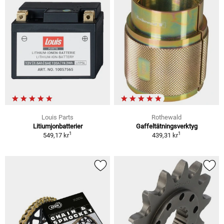
Louis Parts
Rothewald
Litiumjonbatterier
Gaffeltätningsverktyg
1
1
549,17 kr
439,31 kr