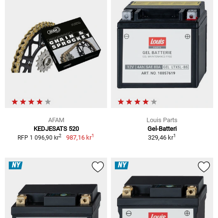
AFAM
Louis Parts
KEDJESATS 520
Gel-Batteri
1
1
2
987,16 kr
329,46 kr
RFP 1 096,90 kr
NY
NY