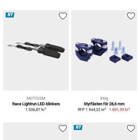
NY
MOTOISM
Xtrig
Race Lightrun LED-blinkers
Styrfästen för 28,6 mm
1
1
2
1 536,87 kr
1 691,55 kr
RFP 1 944,32 kr
NY