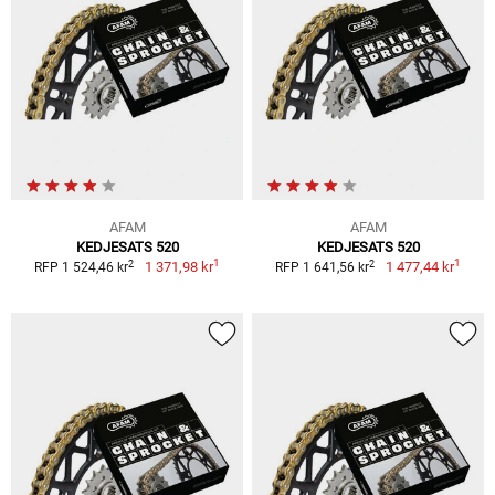
AFAM
AFAM
KEDJESATS 520
KEDJESATS 520
1
1
2
2
1 371,98 kr
1 477,44 kr
RFP 1 524,46 kr
RFP 1 641,56 kr