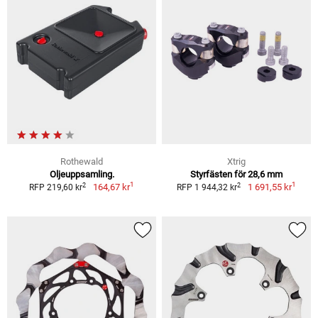
Rothewald
Xtrig
Oljeuppsamling.
Styrfästen för 28,6 mm
1
1
2
2
164,67 kr
1 691,55 kr
RFP 219,60 kr
RFP 1 944,32 kr