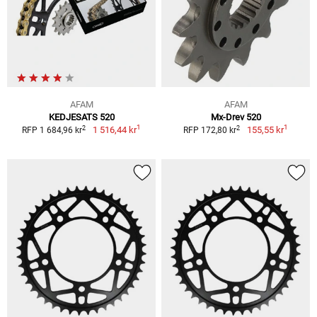
AFAM
AFAM
KEDJESATS 520
Mx-Drev 520
1
1
2
2
1 516,44 kr
155,55 kr
RFP 1 684,96 kr
RFP 172,80 kr