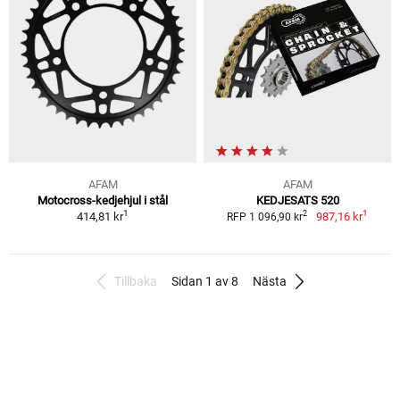
AFAM
AFAM
Motocross-kedjehjul i stål
KEDJESATS 520
1
1
2
414,81 kr
987,16 kr
RFP 1 096,90 kr
Tillbaka
Sidan 1 av 8
Nästa