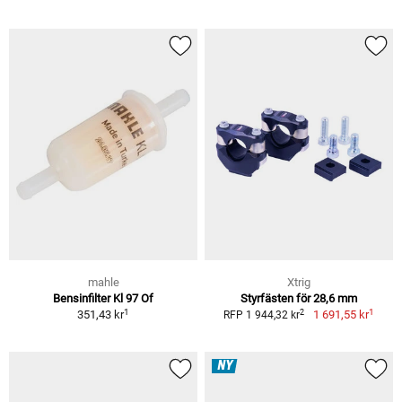
mahle
Xtrig
Bensinfilter Kl 97 Of
Styrfästen för 28,6 mm
1
1
2
351,43 kr
1 691,55 kr
RFP 1 944,32 kr
NY