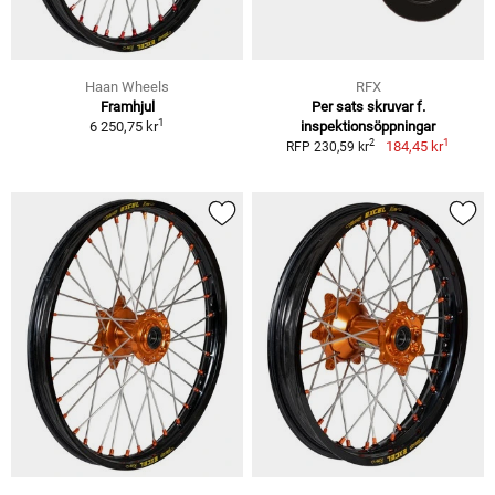
Haan Wheels
RFX
Framhjul
Per sats skruvar f.
1
6 250,75 kr
inspektionsöppningar
1
2
184,45 kr
RFP 230,59 kr