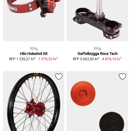
Xtrig
Xtrig
Hilo Holeshot Kit
Gaffelbrygga Rocs Tech
1
1
2
2
1 070,32 kr
4 874,16 kr
RFP 1 230,27 kr
RFP 5 602,50 kr