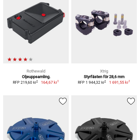
Rothewald
Xtrig
Oljeuppsamling.
Styrfästen för 28,6 mm
1
1
2
2
164,67 kr
1 691,55 kr
RFP 219,60 kr
RFP 1 944,32 kr