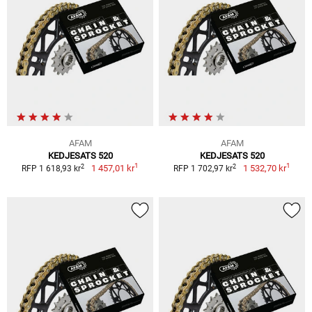
AFAM
AFAM
KEDJESATS 520
KEDJESATS 520
1
1
2
2
1 457,01 kr
1 532,70 kr
RFP 1 618,93 kr
RFP 1 702,97 kr