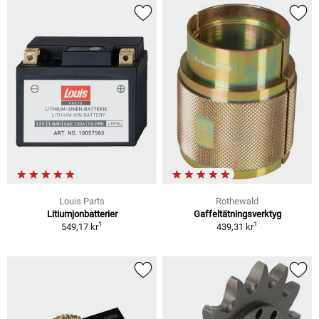
Louis Parts
Rothewald
Litiumjonbatterier
Gaffeltätningsverktyg
1
1
549,17 kr
439,31 kr