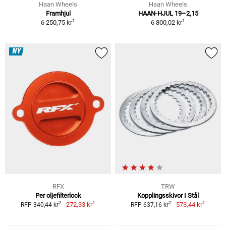
Haan Wheels
Haan Wheels
Framhjul
HAAN-HJUL 19–2,15
1
1
6 250,75 kr
6 800,02 kr
NY
RFX
TRW
Per oljefilterlock
Kopplingsskivor I Stål
1
1
2
2
272,33 kr
573,44 kr
RFP 340,44 kr
RFP 637,16 kr