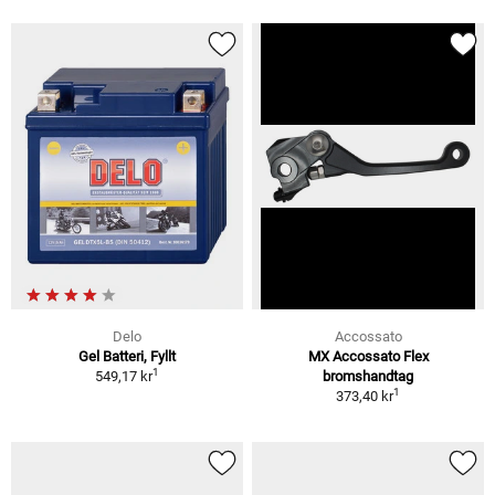
Delo
Accossato
Gel Batteri, Fyllt
MX Accossato Flex
1
549,17 kr
bromshandtag
1
373,40 kr