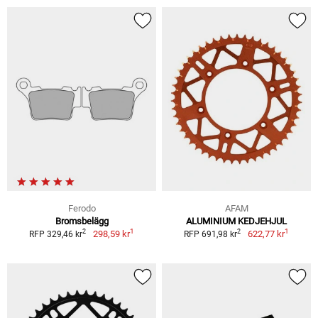
Ferodo
AFAM
Bromsbelägg
ALUMINIUM KEDJEHJUL
1
1
2
2
298,59 kr
622,77 kr
RFP 329,46 kr
RFP 691,98 kr