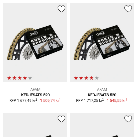
AFAM
AFAM
KEDJESATS 520
KEDJESATS 520
1
1
2
2
1 509,74 kr
1 545,55 kr
RFP 1 677,49 kr
RFP 1 717,25 kr