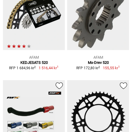
AFAM
AFAM
KEDJESATS 520
Mx-Drev 520
1
1
2
2
1 516,44 kr
155,55 kr
RFP 1 684,96 kr
RFP 172,80 kr