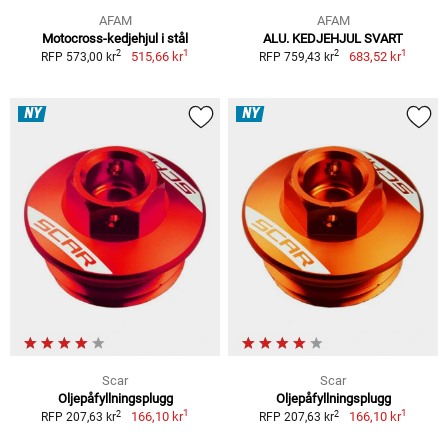
AFAM
AFAM
Motocross-kedjehjul i stål
ALU. KEDJEHJUL SVART
1
1
2
2
515,66 kr
683,52 kr
RFP 573,00 kr
RFP 759,43 kr
NY
NY
Scar
Scar
Oljepåfyllningsplugg
Oljepåfyllningsplugg
1
1
2
2
166,10 kr
166,10 kr
RFP 207,63 kr
RFP 207,63 kr