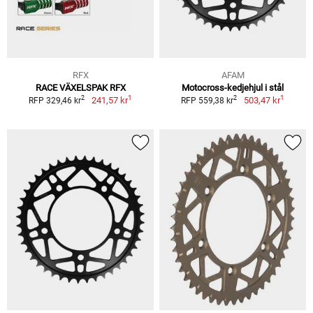
RFX
AFAM
RACE VÄXELSPAK RFX
Motocross-kedjehjul i stål
1
1
2
2
241,57 kr
503,47 kr
RFP 329,46 kr
RFP 559,38 kr