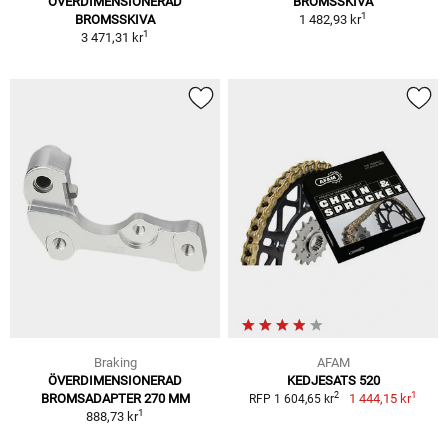
ÖVERDIMENSIONERAD
BROMSSKIVA
1
BROMSSKIVA
1 482,93 kr
1
3 471,31 kr
Braking
AFAM
ÖVERDIMENSIONERAD
KEDJESATS 520
1
2
BROMSADAPTER 270 MM
1 444,15 kr
RFP 1 604,65 kr
1
888,73 kr