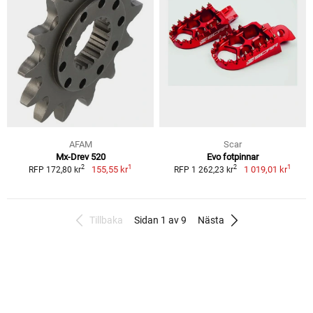
AFAM
Scar
Mx-Drev 520
Evo fotpinnar
1
1
2
2
155,55 kr
1 019,01 kr
RFP 172,80 kr
RFP 1 262,23 kr
Tillbaka
Sidan 1 av 9
Nästa