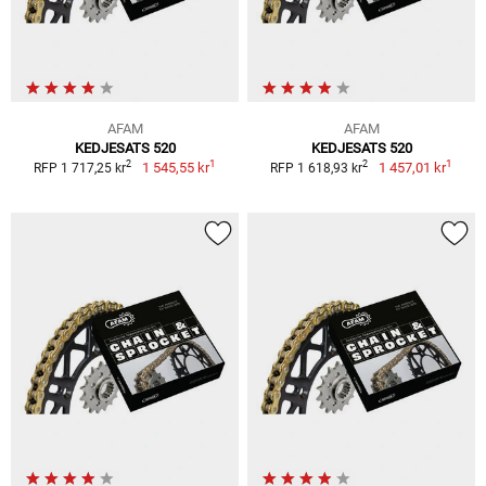
AFAM
AFAM
KEDJESATS 520
KEDJESATS 520
1
1
2
2
1 545,55 kr
1 457,01 kr
RFP 1 717,25 kr
RFP 1 618,93 kr