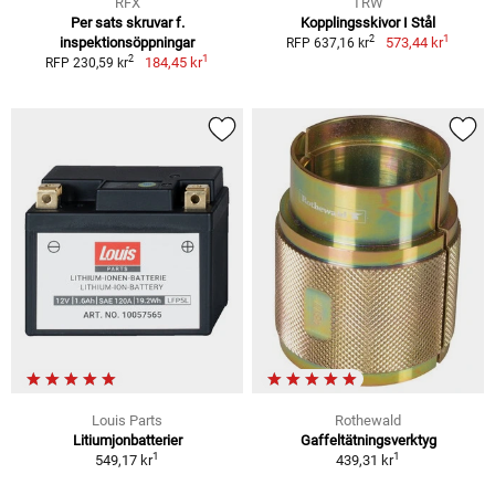
RFX
TRW
Per sats skruvar f.
Kopplingsskivor I Stål
1
2
inspektionsöppningar
573,44 kr
RFP 637,16 kr
1
2
184,45 kr
RFP 230,59 kr
Louis Parts
Rothewald
Litiumjonbatterier
Gaffeltätningsverktyg
1
1
549,17 kr
439,31 kr