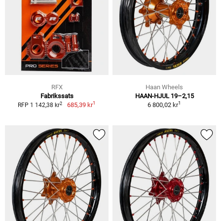
RFX
Haan Wheels
Fabrikssats
HAAN-HJUL 19–2,15
1
1
2
685,39 kr
6 800,02 kr
RFP 1 142,38 kr