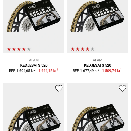
AFAM
AFAM
KEDJESATS 520
KEDJESATS 520
1
1
2
2
1 444,15 kr
1 509,74 kr
RFP 1 604,65 kr
RFP 1 677,49 kr