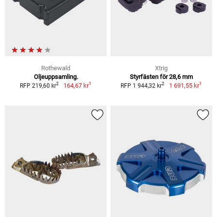
Rothewald
Xtrig
Oljeuppsamling.
Styrfästen för 28,6 mm
1
1
2
2
164,67 kr
1 691,55 kr
RFP 219,60 kr
RFP 1 944,32 kr