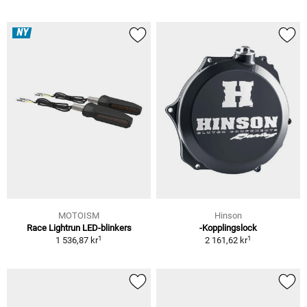
NY
MOTOISM
Hinson
Race Lightrun LED-blinkers
-Kopplingslock
1
1
1 536,87 kr
2 161,62 kr