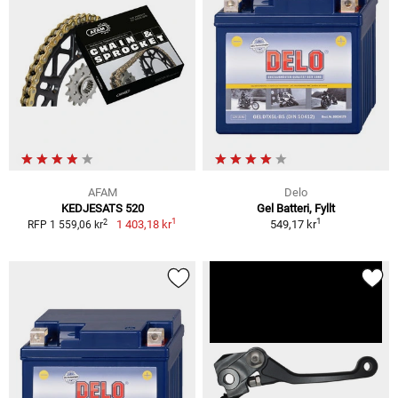
AFAM
Delo
KEDJESATS 520
Gel Batteri, Fyllt
1
1
2
1 403,18 kr
549,17 kr
RFP 1 559,06 kr