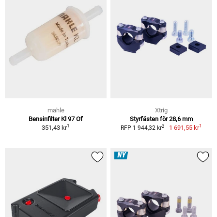
mahle
Xtrig
Bensinfilter Kl 97 Of
Styrfästen för 28,6 mm
1
1
2
351,43 kr
1 691,55 kr
RFP 1 944,32 kr
NY