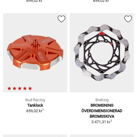
659,02 kr
659,02 kr
Bud Racing
Braking
Tanklock
BROMSNING
1
659,02 kr
ÖVERDIMENSIONERAD
BROMSSKIVA
1
3 471,31 kr