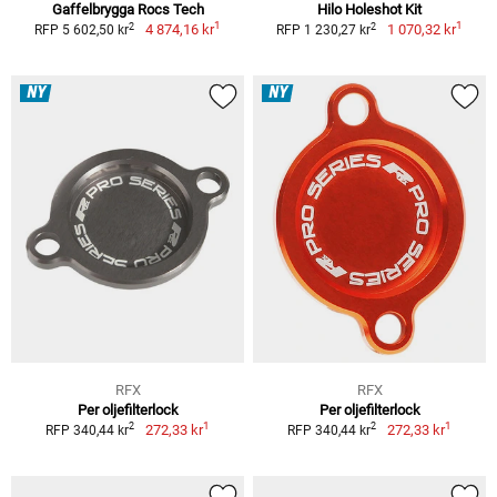
Gaffelbrygga Rocs Tech
Hilo Holeshot Kit
1
1
2
2
4 874,16 kr
1 070,32 kr
RFP 5 602,50 kr
RFP 1 230,27 kr
NY
NY
RFX
RFX
Per oljefilterlock
Per oljefilterlock
1
1
2
2
272,33 kr
272,33 kr
RFP 340,44 kr
RFP 340,44 kr