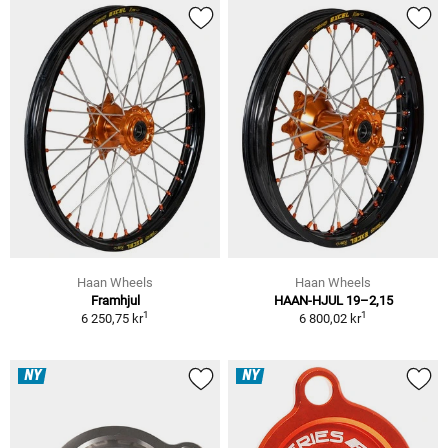
Haan Wheels
Haan Wheels
Framhjul
HAAN-HJUL 19–2,15
1
1
6 250,75 kr
6 800,02 kr
NY
NY