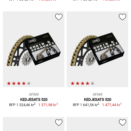
AFAM
AFAM
KEDJESATS 520
KEDJESATS 520
1
1
2
2
1 371,98 kr
1 477,44 kr
RFP 1 524,46 kr
RFP 1 641,56 kr