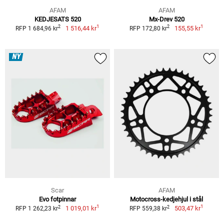
AFAM
AFAM
KEDJESATS 520
Mx-Drev 520
1
1
2
2
1 516,44 kr
155,55 kr
RFP 1 684,96 kr
RFP 172,80 kr
NY
Scar
AFAM
Evo fotpinnar
Motocross-kedjehjul i stål
1
1
2
2
1 019,01 kr
503,47 kr
RFP 1 262,23 kr
RFP 559,38 kr