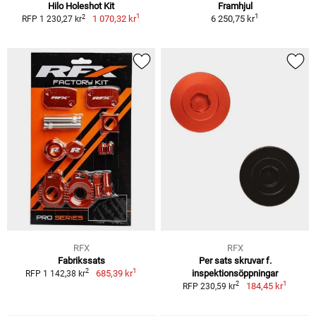
Hilo Holeshot Kit
Framhjul
1
1
2
1 070,32 kr
6 250,75 kr
RFP 1 230,27 kr
RFX
RFX
Fabrikssats
Per sats skruvar f.
1
2
685,39 kr
inspektionsöppningar
RFP 1 142,38 kr
1
2
184,45 kr
RFP 230,59 kr