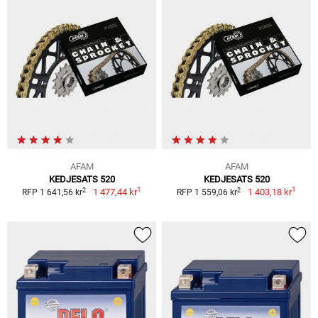
AFAM
AFAM
KEDJESATS 520
KEDJESATS 520
1
1
2
2
1 477,44 kr
1 403,18 kr
RFP 1 641,56 kr
RFP 1 559,06 kr