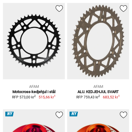
AFAM
AFAM
Motocross-kedjehjul i stål
ALU. KEDJEHJUL SVART
1
1
2
2
515,66 kr
683,52 kr
RFP 573,00 kr
RFP 759,43 kr
NY
NY