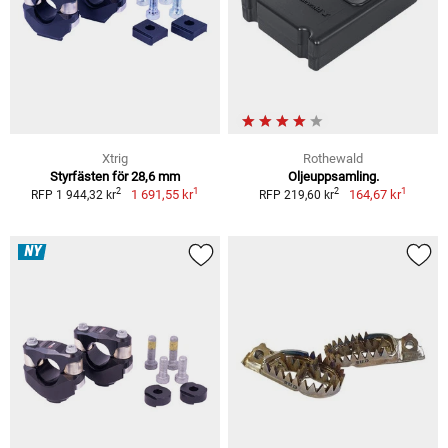
Xtrig
Rothewald
Styrfästen för 28,6 mm
Oljeuppsamling.
1
1
2
2
1 691,55 kr
164,67 kr
RFP 1 944,32 kr
RFP 219,60 kr
NY