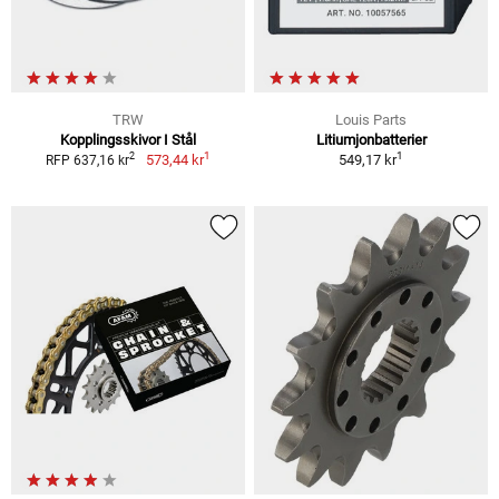
TRW
Louis Parts
Kopplingsskivor I Stål
Litiumjonbatterier
1
1
2
573,44 kr
549,17 kr
RFP 637,16 kr