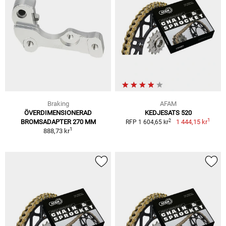
Braking
AFAM
ÖVERDIMENSIONERAD
KEDJESATS 520
1
2
BROMSADAPTER 270 MM
1 444,15 kr
RFP 1 604,65 kr
1
888,73 kr