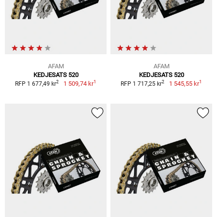
AFAM
AFAM
KEDJESATS 520
KEDJESATS 520
1
1
2
2
1 509,74 kr
1 545,55 kr
RFP 1 677,49 kr
RFP 1 717,25 kr