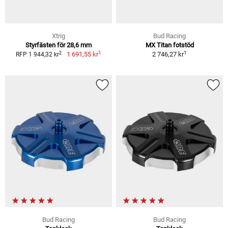
Xtrig
Bud Racing
Styrfästen för 28,6 mm
MX Titan fotstöd
1
1
2
1 691,55 kr
2 746,27 kr
RFP 1 944,32 kr
Bud Racing
Bud Racing