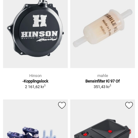
Hinson
mahle
-Kopplingslock
Bensinfilter Kl 97 Of
1
1
2 161,62 kr
351,43 kr