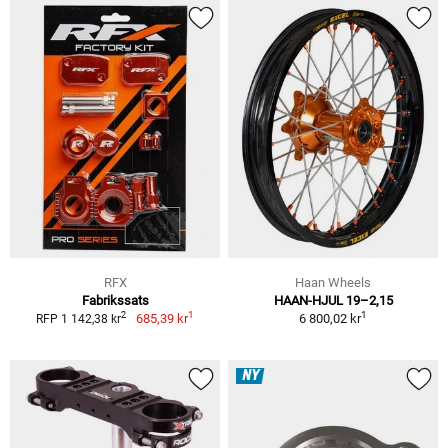
RFX
Haan Wheels
Fabrikssats
HAAN-HJUL 19–2,15
1
1
2
685,39 kr
6 800,02 kr
RFP 1 142,38 kr
NY