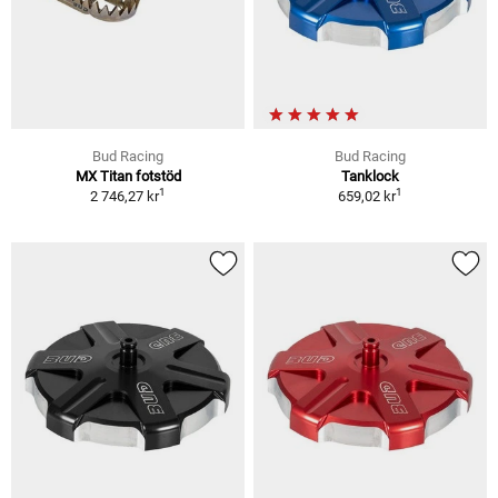
Bud Racing
Bud Racing
MX Titan fotstöd
Tanklock
1
1
2 746,27 kr
659,02 kr