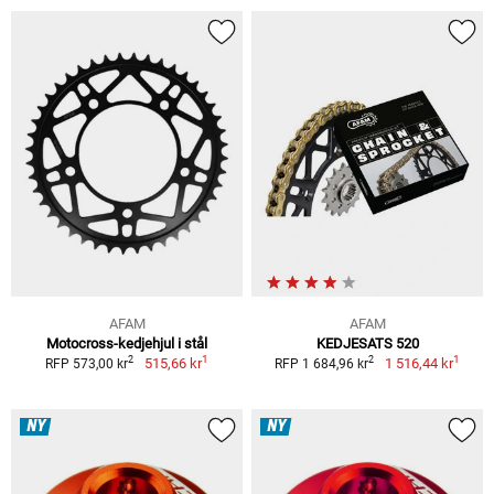
AFAM
AFAM
Motocross-kedjehjul i stål
KEDJESATS 520
1
1
2
2
515,66 kr
1 516,44 kr
RFP 573,00 kr
RFP 1 684,96 kr
NY
NY