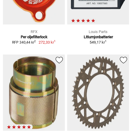
RFX
Louis Parts
Per oljefilterlock
Litiumjonbatterier
1
1
2
272,33 kr
549,17 kr
RFP 340,44 kr