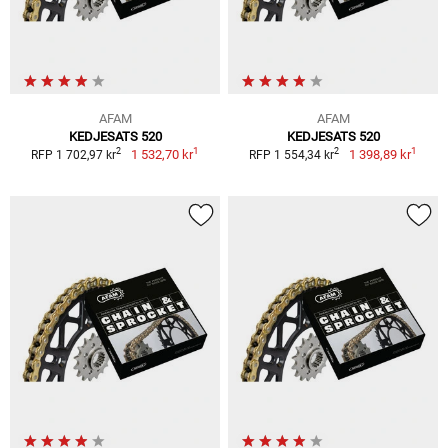
AFAM
AFAM
KEDJESATS 520
KEDJESATS 520
1
1
2
2
1 532,70 kr
1 398,89 kr
RFP 1 702,97 kr
RFP 1 554,34 kr