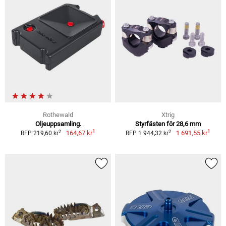
Rothewald
Xtrig
Oljeuppsamling.
Styrfästen för 28,6 mm
1
1
2
2
164,67 kr
1 691,55 kr
RFP 219,60 kr
RFP 1 944,32 kr