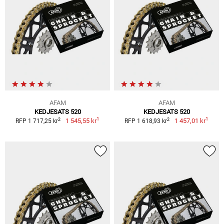
AFAM
AFAM
KEDJESATS 520
KEDJESATS 520
1
1
2
2
1 545,55 kr
1 457,01 kr
RFP 1 717,25 kr
RFP 1 618,93 kr