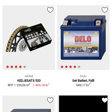
AFAM
Delo
KEDJESATS 520
Gel Batteri, Fyllt
1
1
2
1 403,18 kr
549,17 kr
RFP 1 559,06 kr