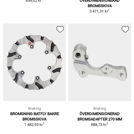
659,02 kr
ÖVERDIMENSIONERAD
BROMSSKIVA
1
3 471,31 kr
Braking
Braking
BROMSNING BATFLY BAKRE
ÖVERDIMENSIONERAD
BROMSSKIVA
BROMSADAPTER 270 MM
1
1
1 482,93 kr
888,73 kr