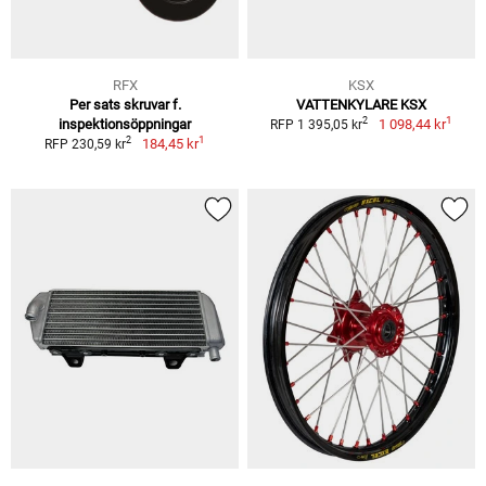
RFX
KSX
Per sats skruvar f.
VATTENKYLARE KSX
1
2
inspektionsöppningar
1 098,44 kr
RFP 1 395,05 kr
1
2
184,45 kr
RFP 230,59 kr