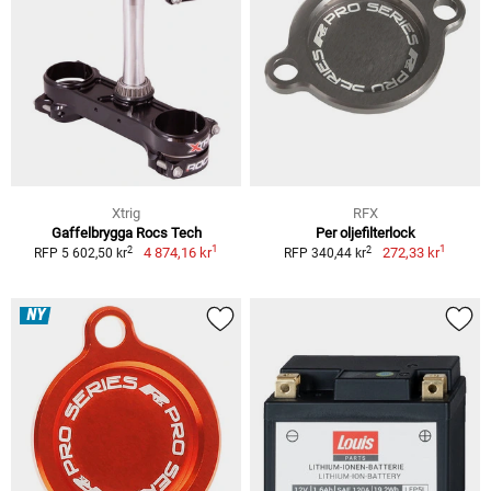
Xtrig
RFX
Gaffelbrygga Rocs Tech
Per oljefilterlock
1
1
2
2
4 874,16 kr
272,33 kr
RFP 5 602,50 kr
RFP 340,44 kr
NY