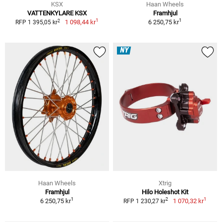
KSX
Haan Wheels
VATTENKYLARE KSX
Framhjul
1
1
2
1 098,44 kr
6 250,75 kr
RFP 1 395,05 kr
NY
Haan Wheels
Xtrig
Framhjul
Hilo Holeshot Kit
1
1
2
6 250,75 kr
1 070,32 kr
RFP 1 230,27 kr