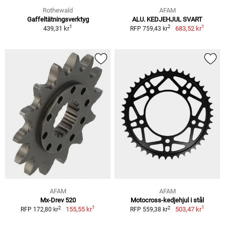
Rothewald
AFAM
Gaffeltätningsverktyg
ALU. KEDJEHJUL SVART
1
1
2
439,31 kr
683,52 kr
RFP 759,43 kr
AFAM
AFAM
Mx-Drev 520
Motocross-kedjehjul i stål
1
1
2
2
155,55 kr
503,47 kr
RFP 172,80 kr
RFP 559,38 kr