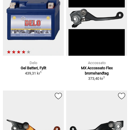
Delo
Accossato
Gel Batteri, Fyllt
MX Accossato Flex
1
439,31 kr
bromshandtag
1
373,40 kr