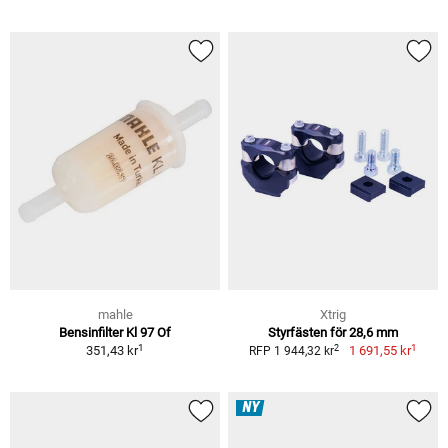
mahle
Xtrig
Bensinfilter Kl 97 Of
Styrfästen för 28,6 mm
1
1
2
351,43 kr
1 691,55 kr
RFP 1 944,32 kr
NY