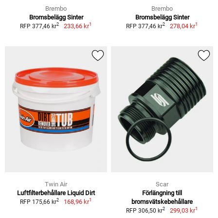
Brembo
Brembo
Bromsbelägg Sinter
Bromsbelägg Sinter
1
1
2
2
233,66 kr
278,04 kr
RFP 377,46 kr
RFP 377,46 kr
Twin Air
Scar
Luftfilterbehållare Liquid Dirt
Förlängning till
1
2
168,96 kr
bromsvätskebehållare
RFP 175,66 kr
1
2
299,03 kr
RFP 306,50 kr