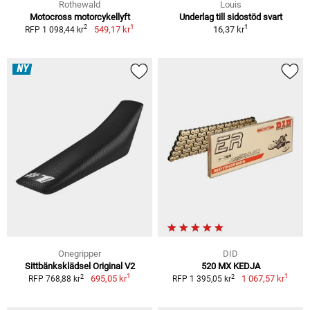
Rothewald
Louis
Motocross motorcykellyft
Underlag till sidostöd svart
1
1
2
549,17 kr
16,37 kr
RFP 1 098,44 kr
NY
Onegripper
DID
Sittbänksklädsel Original V2
520 MX KEDJA
1
1
2
2
695,05 kr
1 067,57 kr
RFP 768,88 kr
RFP 1 395,05 kr