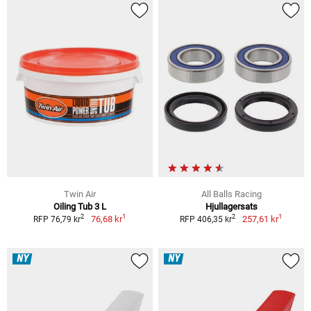
Twin Air
All Balls Racing
Oiling Tub 3 L
Hjullagersats
1
1
2
2
76,68 kr
257,61 kr
RFP 76,79 kr
RFP 406,35 kr
NY
NY