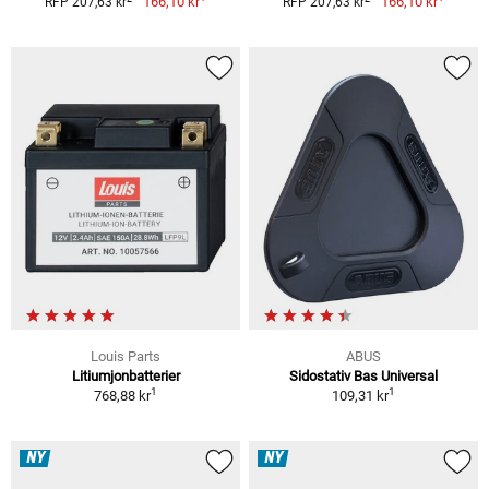
166,10 kr
166,10 kr
RFP 207,63 kr
RFP 207,63 kr
Louis Parts
ABUS
Litiumjonbatterier
Sidostativ Bas Universal
1
1
768,88 kr
109,31 kr
NY
NY