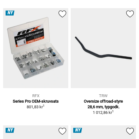
NY
RFX
TRW
Series Pro OEM-skruvsats
Oversize offroad-styre
1
801,83 kr
28,6 mm, typgodk.
1
1 012,86 kr
NY
NY