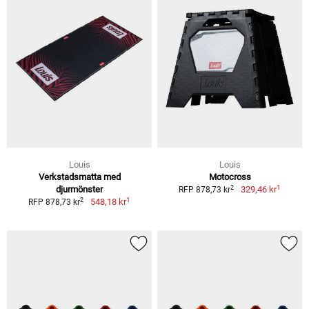
Louis
Louis
Verkstadsmatta med
Motocross
1
2
djurmönster
329,46 kr
RFP 878,73 kr
1
2
548,18 kr
RFP 878,73 kr