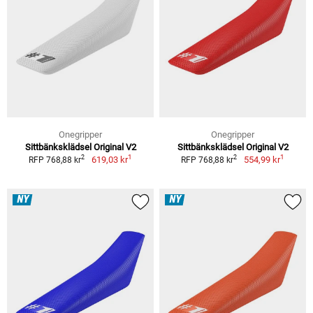
Onegripper
Onegripper
Sittbänksklädsel Original V2
Sittbänksklädsel Original V2
1
1
2
2
619,03 kr
554,99 kr
RFP 768,88 kr
RFP 768,88 kr
NY
NY