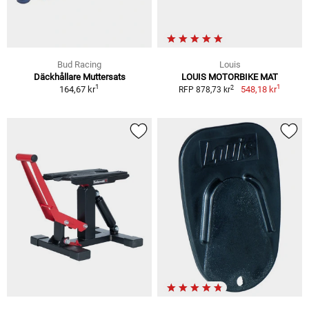
Bud Racing
Louis
Däckhållare Muttersats
LOUIS MOTORBIKE MAT
1
1
2
164,67 kr
548,18 kr
RFP 878,73 kr