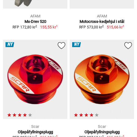
AFAM
AFAM
Mx-Drev 520
Motocross-kedjehjul i stål
1
1
2
2
155,55 kr
515,66 kr
RFP 172,80 kr
RFP 573,00 kr
NY
NY
Scar
Scar
Oljepåfyllningsplugg
Oljepåfyllningsplugg
1
1
2
2