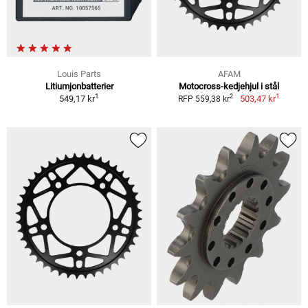
Louis Parts
AFAM
Litiumjonbatterier
Motocross-kedjehjul i stål
1
1
2
549,17 kr
503,47 kr
RFP 559,38 kr