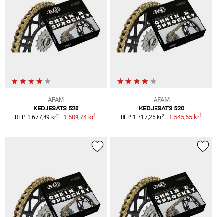
AFAM
AFAM
KEDJESATS 520
KEDJESATS 520
1
1
2
2
1 509,74 kr
1 545,55 kr
RFP 1 677,49 kr
RFP 1 717,25 kr