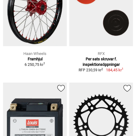
Haan Wheels
RFX
Framhjul
Per sats skruvar f.
1
6 250,75 kr
inspektionsöppningar
1
2
184,45 kr
RFP 230,59 kr