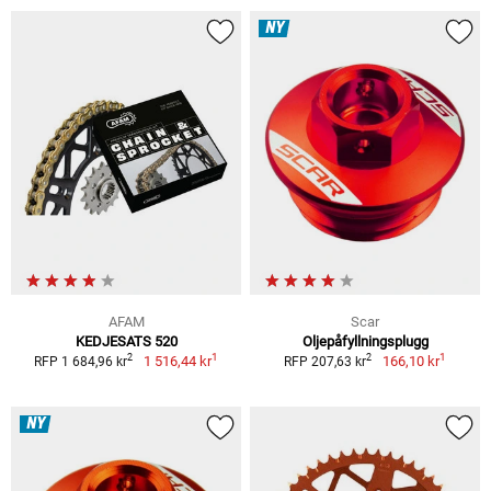
NY
AFAM
Scar
KEDJESATS 520
Oljepåfyllningsplugg
1
1
2
2
1 516,44 kr
166,10 kr
RFP 1 684,96 kr
RFP 207,63 kr
NY