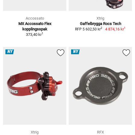
Accossato
Xtrig
MX Accossato Flex
Gaffelbrygga Rocs Tech
1
2
kopplingsspak
4 874,16 kr
RFP 5 602,50 kr
1
373,40 kr
NY
NY
Xtrig
RFX