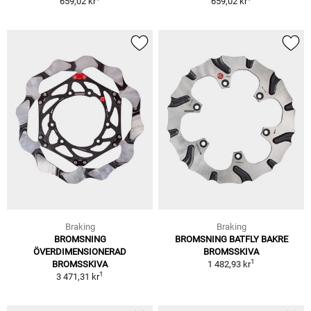
659,02 kr
659,02 kr
Braking
Braking
BROMSNING
BROMSNING BATFLY BAKRE
ÖVERDIMENSIONERAD
BROMSSKIVA
1
BROMSSKIVA
1 482,93 kr
1
3 471,31 kr