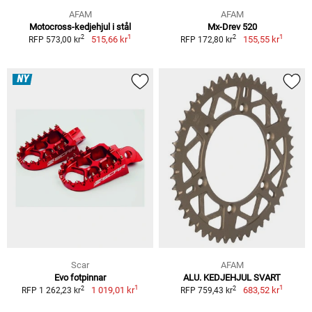
AFAM
AFAM
Motocross-kedjehjul i stål
Mx-Drev 520
1
1
2
2
515,66 kr
155,55 kr
RFP 573,00 kr
RFP 172,80 kr
NY
Scar
AFAM
Evo fotpinnar
ALU. KEDJEHJUL SVART
1
1
2
2
1 019,01 kr
683,52 kr
RFP 1 262,23 kr
RFP 759,43 kr