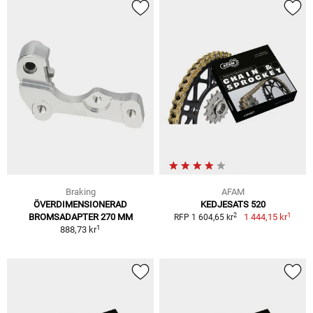
Braking
AFAM
ÖVERDIMENSIONERAD
KEDJESATS 520
1
2
BROMSADAPTER 270 MM
1 444,15 kr
RFP 1 604,65 kr
1
888,73 kr