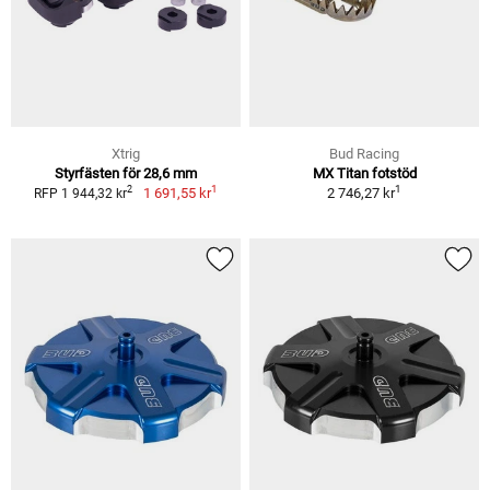
Xtrig
Bud Racing
Styrfästen för 28,6 mm
MX Titan fotstöd
1
1
2
1 691,55 kr
2 746,27 kr
RFP 1 944,32 kr