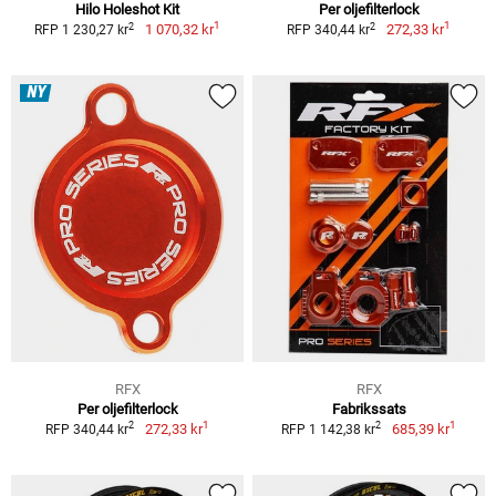
Hilo Holeshot Kit
Per oljefilterlock
1
1
2
2
1 070,32 kr
272,33 kr
RFP 1 230,27 kr
RFP 340,44 kr
NY
RFX
RFX
Per oljefilterlock
Fabrikssats
1
1
2
2
272,33 kr
685,39 kr
RFP 340,44 kr
RFP 1 142,38 kr