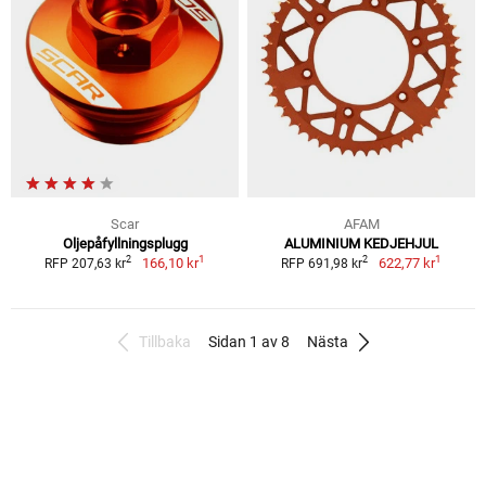
Scar
AFAM
Oljepåfyllningsplugg
ALUMINIUM KEDJEHJUL
1
1
2
2
166,10 kr
622,77 kr
RFP 207,63 kr
RFP 691,98 kr
Tillbaka
Sidan 1 av 8
Nästa