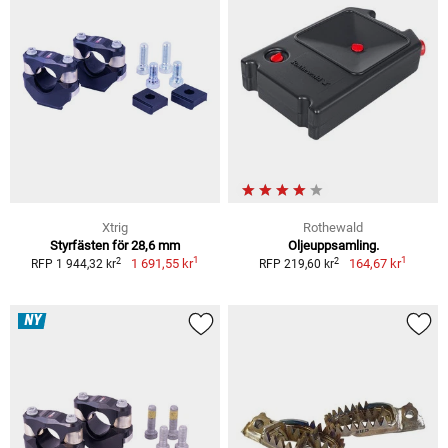
Xtrig
Rothewald
Styrfästen för 28,6 mm
Oljeuppsamling.
1
1
2
2
1 691,55 kr
164,67 kr
RFP 1 944,32 kr
RFP 219,60 kr
NY