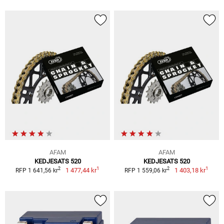
AFAM
AFAM
KEDJESATS 520
KEDJESATS 520
1
1
2
2
1 477,44 kr
1 403,18 kr
RFP 1 641,56 kr
RFP 1 559,06 kr