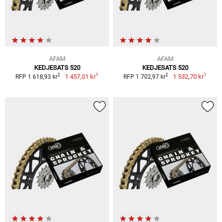
AFAM
AFAM
KEDJESATS 520
KEDJESATS 520
1
1
2
2
1 457,01 kr
1 532,70 kr
RFP 1 618,93 kr
RFP 1 702,97 kr