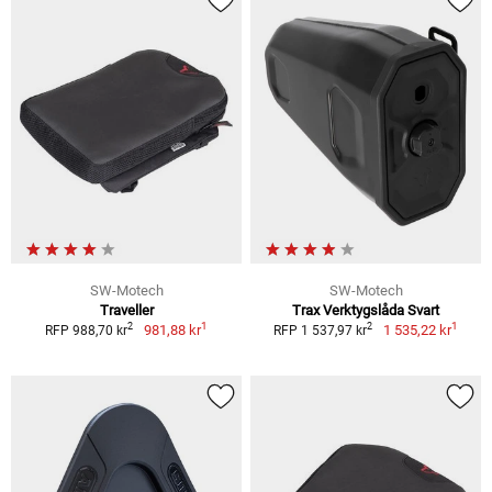
SW-Motech
SW-Motech
Traveller
Trax Verktygslåda Svart
1
1
2
2
981,88 kr
1 535,22 kr
RFP 988,70 kr
RFP 1 537,97 kr