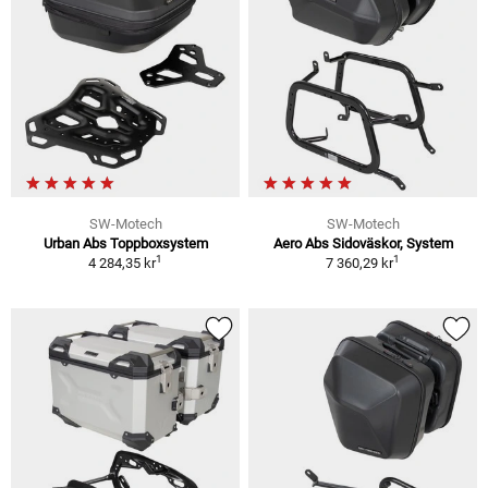
SW-Motech
SW-Motech
Urban Abs Toppboxsystem
Aero Abs Sidoväskor, System
1
1
4 284,35 kr
7 360,29 kr