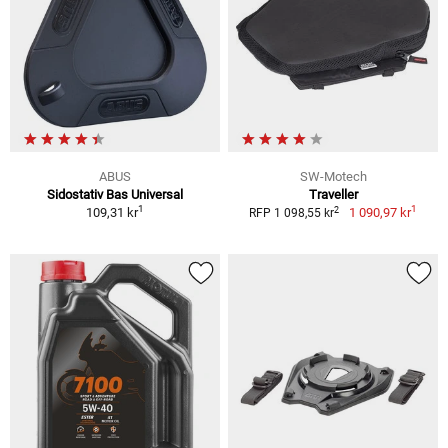
ABUS
SW-Motech
Sidostativ Bas Universal
Traveller
1
1
2
109,31 kr
1 090,97 kr
RFP 1 098,55 kr