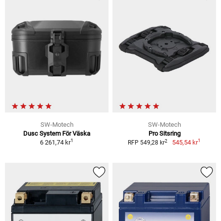
SW-Motech
SW-Motech
Dusc System För Väska
Pro Sitsring
1
1
2
6 261,74 kr
545,54 kr
RFP 549,28 kr