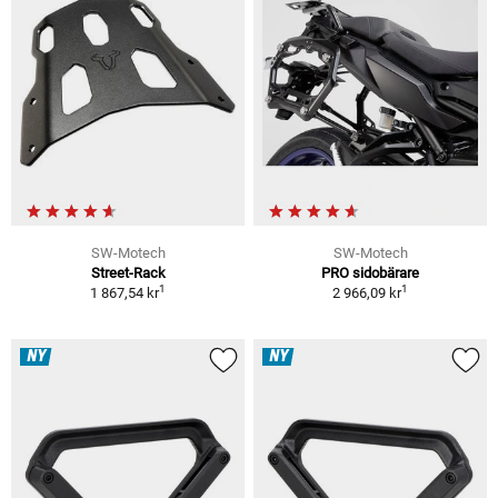
SW-Motech
SW-Motech
Street-Rack
PRO sidobärare
1
1
1 867,54 kr
2 966,09 kr
NY
NY