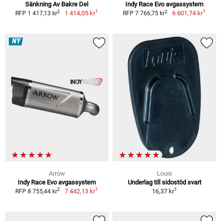
Sänkning Av Bakre Del
Indy Race Evo avgassystem
1
1
2
2
1 414,05 kr
6 601,74 kr
RFP 1 417,13 kr
RFP 7 766,75 kr
NY
Arrow
Louis
Indy Race Evo avgassystem
Underlag till sidostöd svart
1
1
2
7 442,13 kr
16,37 kr
RFP 8 755,44 kr