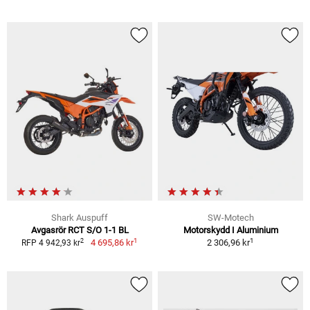
Shark Auspuff
SW-Motech
Avgasrör RCT S/O 1-1 BL
Motorskydd I Aluminium
1
1
2
4 695,86 kr
2 306,96 kr
RFP 4 942,93 kr