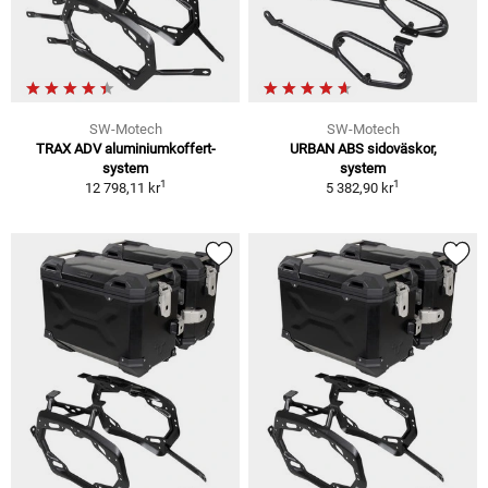
SW-Motech
SW-Motech
TRAX ADV aluminiumkoffert-
URBAN ABS sidoväskor,
system
system
1
1
12 798,11 kr
5 382,90 kr