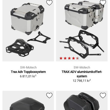
SW-Motech
SW-Motech
Trax Adv Toppboxsystem
TRAX ADV aluminiumkoffert-
1
6 811,01 kr
system
1
12 798,11 kr