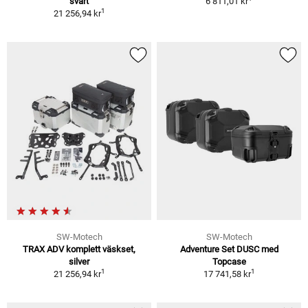
svart
6 811,01 kr
1
21 256,94 kr
SW-Motech
SW-Motech
TRAX ADV komplett väskset,
Adventure Set DUSC med
silver
Topcase
1
1
21 256,94 kr
17 741,58 kr