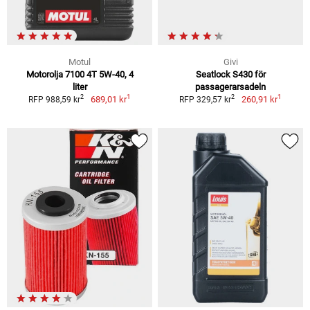
Motul
Givi
Motorolja 7100 4T 5W-40, 4
Seatlock S430 för
liter
passagerarsadeln
1
1
2
2
689,01 kr
260,91 kr
RFP 988,59 kr
RFP 329,57 kr