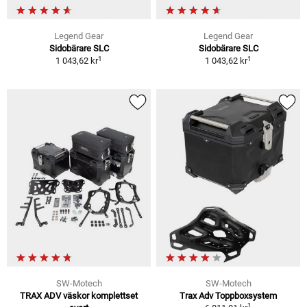
Legend Gear
Legend Gear
Sidobärare SLC
Sidobärare SLC
1
1
1 043,62 kr
1 043,62 kr
SW-Motech
SW-Motech
TRAX ADV väskor komplettset
Trax Adv Toppboxsystem
1