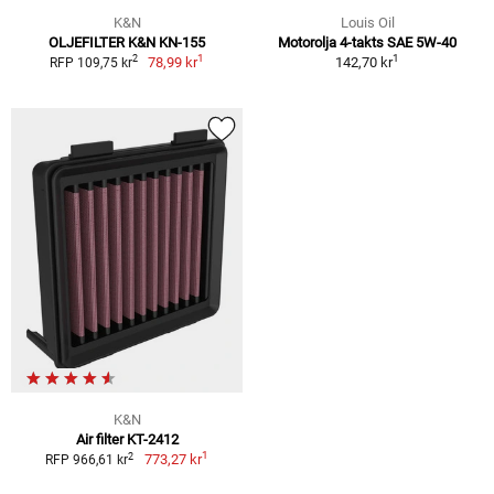
K&N
Louis Oil
OLJEFILTER K&N KN-155
Motorolja 4-takts SAE 5W-40
1
1
2
78,99 kr
142,70 kr
RFP 109,75 kr
K&N
Air filter KT-2412
1
2
773,27 kr
RFP 966,61 kr