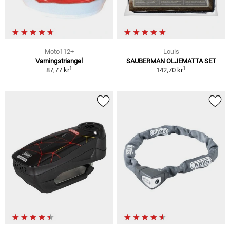
Moto112+
Louis
Varningstriangel
SAUBERMAN OLJEMATTA SET
1
1
87,77 kr
142,70 kr