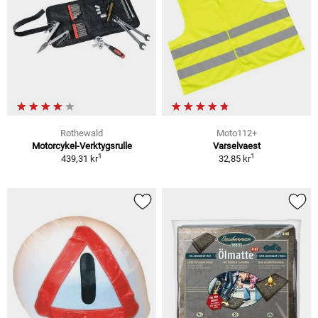
Rothewald
Moto112+
Motorcykel-Verktygsrulle
Varselvaest
1
1
439,31 kr
32,85 kr