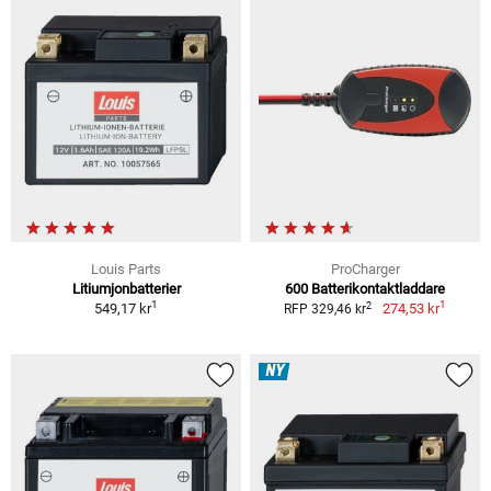
Louis Parts
ProCharger
Litiumjonbatterier
600 Batterikontaktladdare
1
1
2
549,17 kr
274,53 kr
RFP 329,46 kr
NY