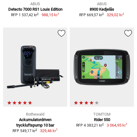
ABUS
ABUS
Detecto 7000 RS1 Louis Edition
8900 Kedjelås
1
1
2
2
988,15 kr
329,02 kr
RFP 1 537,42 kr
RFP 669,57 kr
Rothewald
TOMTOM
Ackumulatordriven
Rider 550
1
2
tryckluftspump 10 bar
3 064,95 kr
RFP 4 383,21 kr
1
2
329,46 kr
RFP 549,17 kr