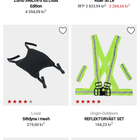
Zumo 396Lmt-S Eu Louis
Rider 50 Le
1
2
Edition
3 284,66 kr
RFP 3 833,94 kr
1
4 394,09 kr
Louis
Origin-Outdoors
Sittdyna i mesh
REFLEKTORVÄST SET
1
1
219,60 kr
164,23 kr