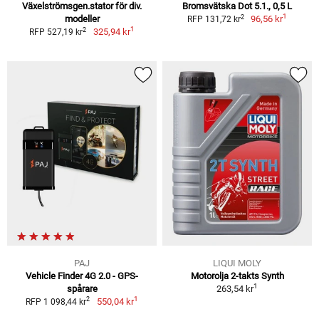
Växelströmsgen.stator för div.
Bromsvätska Dot 5.1., 0,5 L
1
2
modeller
96,56 kr
RFP 131,72 kr
1
2
325,94 kr
RFP 527,19 kr
PAJ
LIQUI MOLY
Vehicle Finder 4G 2.0 - GPS-
Motorolja 2-takts Synth
1
spårare
263,54 kr
1
2
550,04 kr
RFP 1 098,44 kr