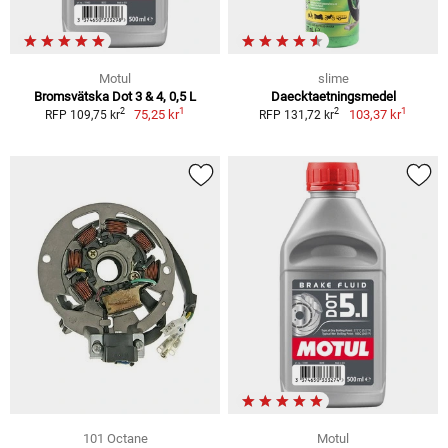
Motul
slime
Bromsvätska Dot 3 & 4, 0,5 L
Daecktaetningsmedel
1
1
2
2
75,25 kr
103,37 kr
RFP 109,75 kr
RFP 131,72 kr
101 Octane
Motul