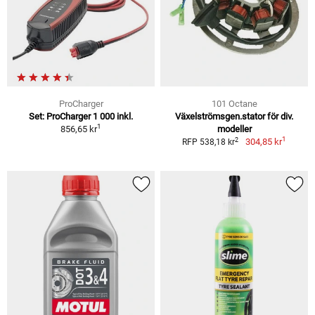
ProCharger
101 Octane
Set: ProCharger 1 000 inkl.
Växelströmsgen.stator för div.
1
856,65 kr
modeller
1
2
304,85 kr
RFP 538,18 kr