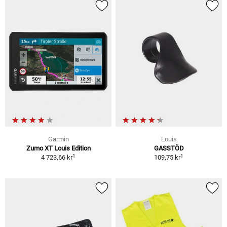
Garmin
Louis
Zumo XT Louis Edition
GASSTÖD
1
1
4 723,66 kr
109,75 kr