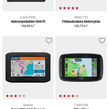
Louis Parts
Moto112+
Natriumjonbatteri SNA7S
Förbandsväska Motorcyklar
1
1
768,88 kr
109,75 kr
Garmin
TOMTOM