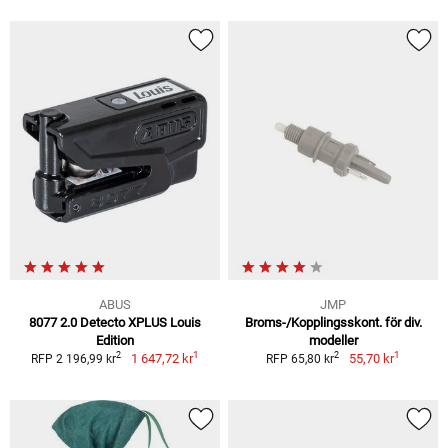
ABUS
JMP
8077 2.0 Detecto XPLUS Louis
Broms-/Kopplingsskont. för div.
Edition
modeller
1
1
2
2
1 647,72 kr
55,70 kr
RFP 2 196,99 kr
RFP 65,80 kr