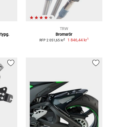
TRW
 typg.
Bromsrör
1
1 846,44 kr
2
RFP 2 051,65 kr