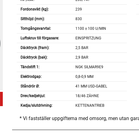
Fordonsvikt (kg):
239
Sitthöjd (mm):
830
Tomgångsvarvtal:
1100 ± 100 U/MIN
Luftskruv till förgasare:
EINSPRITZUNG
Däcktryck (fram):
2,5 BAR
Däcktryck (bak):
2,9 BAR
Tändstift 1:
NGK SILMAR9E9
Elektrodgap:
0,8-0,9 MM
Ståndrör Ø:
41 MM USD-GABEL
Drev/kedjehjul:
18/46 ZÄHNE
Kedja/slutdrivning:
KETTENANTRIEB
* Vi fastställer uppgifterna med omsorg, men utan gar