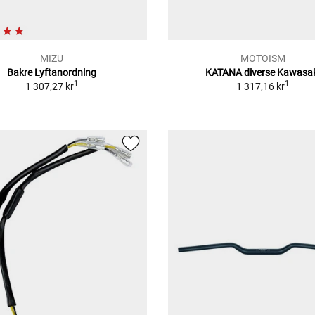
MIZU
MOTOISM
Bakre Lyftanordning
KATANA diverse Kawasa
1
1
1 307,27 kr
1 317,16 kr