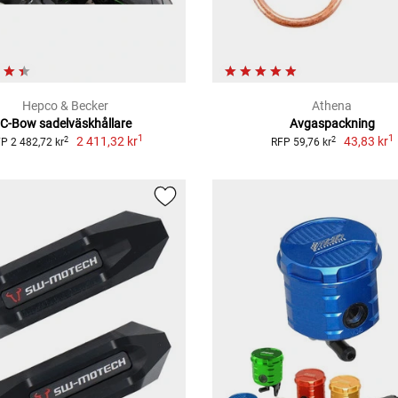
Hepco & Becker
Athena
C-Bow sadelväskhållare
Avgaspackning
1
1
2 411,32 kr
43,83 kr
2
2
P 2 482,72 kr
RFP 59,76 kr