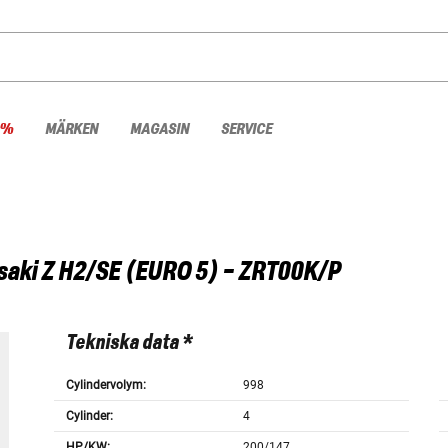
 %
MÄRKEN
MAGASIN
SERVICE
saki
Z H2/SE (EURO 5) - ZRT00K/P
Tekniska data *
Cylindervolym:
998
Cylinder:
4
HP/KW:
200/147