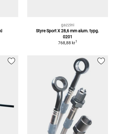
gazzini
ki
Styre Sport X 28,6 mm alum. typg.
0201
1
768,88 kr