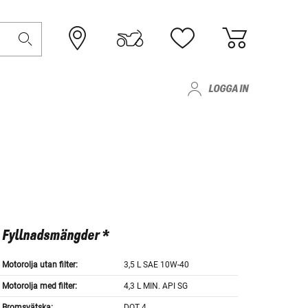
LOGGA IN
Fyllnadsmängder *
Motorolja utan filter:
3,5 L SAE 10W-40
Motorolja med filter:
4,3 L MIN. API SG
Bromsvätska:
DOT 4