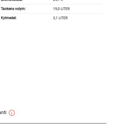
Tankens volym:
19,0 LITER
Kylmedel:
3,1 LITER
anti