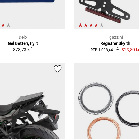
Delo
gazzini
Gel Batteri, Fyllt
Registrer.Skylth.
1
878,73 kr
823,80 k
2
RFP 1 098,44 kr