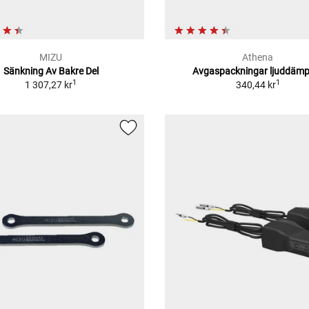
MIZU
Athena
Sänkning Av Bakre Del
Avgaspackningar ljuddämp
1
1
1 307,27 kr
340,44 kr