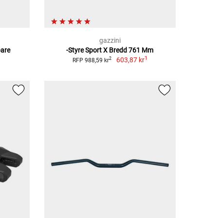
gazzini
are
-Styre Sport X Bredd 761 Mm
1
603,87 kr
2
RFP 988,59 kr