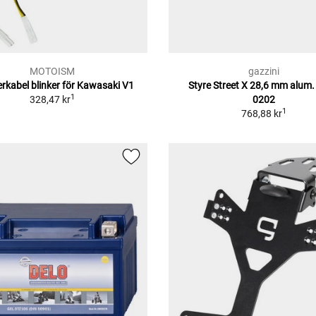
MOTOISM
gazzini
rkabel blinker för Kawasaki V1
Styre Street X 28,6 mm alum.
1
328,47 kr
0202
1
768,88 kr