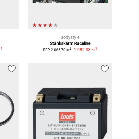
Bodystyle
Stänkskärm Raceline
1
1
r
1 982,33 kr
2
RFP 2 086,70 kr