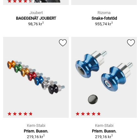
Joubert
Rizoma
BAGEGENÄT JOUBERT
Snake-fotstöd
1
1
98,76 kr
955,74 kr
Kern-Stabi
Kern-Stabi
Prism. Bussn.
Prism. Bussn.
1
1
219,16 kr
219,16 kr