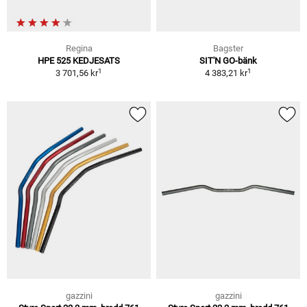
Regina
Bagster
HPE 525 KEDJESATS
SIT'N GO-bänk
1
1
3 701,56 kr
4 383,21 kr
gazzini
gazzini