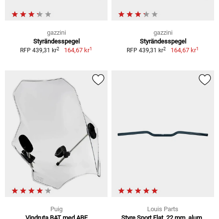
gazzini
gazzini
Styrändesspegel
Styrändesspegel
1
1
2
2
164,67 kr
164,67 kr
RFP 439,31 kr
RFP 439,31 kr
Puig
Louis Parts
Vindruta BAT med ABE
Styre Sport Flat, 22 mm, alum.,