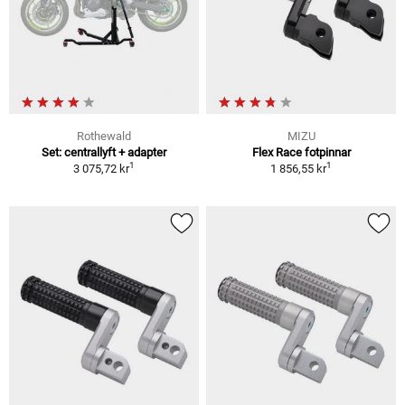
Rothewald
MIZU
Set: centrallyft + adapter
Flex Race fotpinnar
1
1
3 075,72 kr
1 856,55 kr