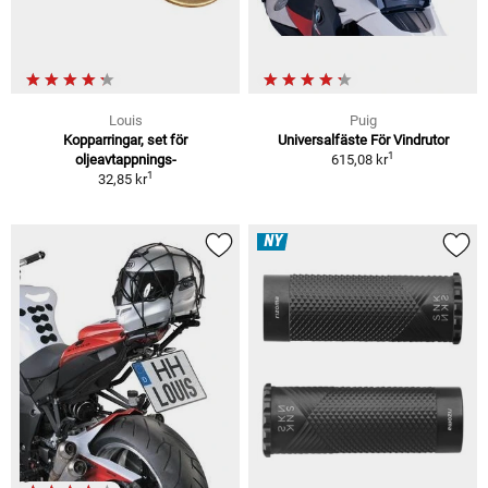
Louis
Puig
Kopparringar, set för
Universalfäste För Vindrutor
1
oljeavtappnings-
615,08 kr
1
32,85 kr
NY