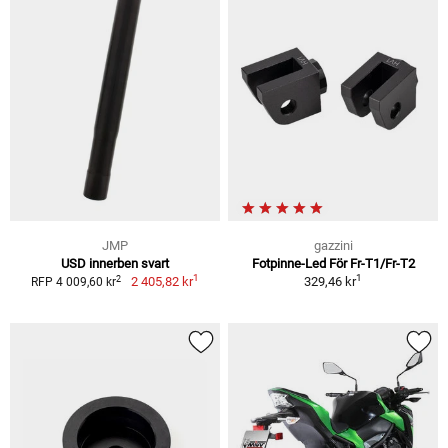
JMP
gazzini
USD innerben svart
Fotpinne-Led För Fr-T1/Fr-T2
1
1
2
2 405,82 kr
329,46 kr
RFP 4 009,60 kr