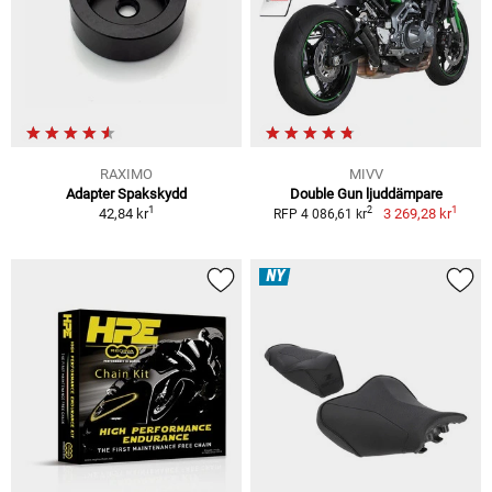
RAXIMO
MIVV
Adapter Spakskydd
Double Gun ljuddämpare
1
1
2
42,84 kr
3 269,28 kr
RFP 4 086,61 kr
NY