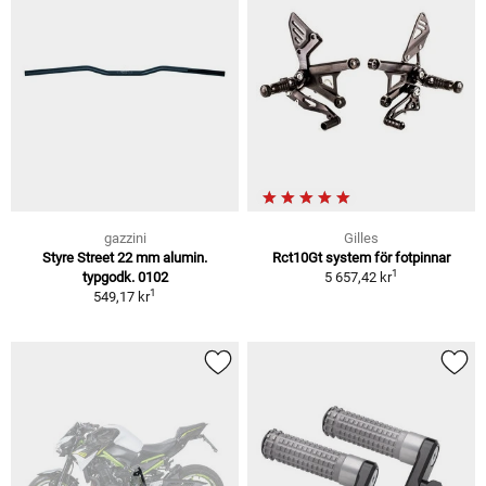
gazzini
Gilles
Styre Street 22 mm alumin.
Rct10Gt system för fotpinnar
1
typgodk. 0102
5 657,42 kr
1
549,17 kr