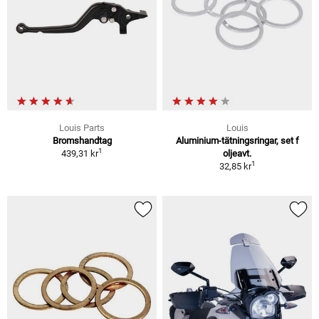
Louis Parts
Louis
Bromshandtag
Aluminium-tätningsringar, set f
1
439,31 kr
oljeavt.
1
32,85 kr