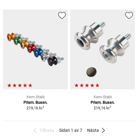
Kern-Stabi
Kern-Stabi
Prism. Bussn.
Prism. Bussn.
1
1
219,16 kr
219,16 kr
Tillbaka
Sidan 1 av 7
Nästa