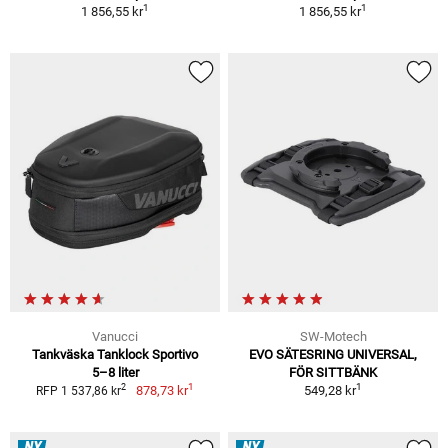
1
1
1 856,55 kr
1 856,55 kr
Vanucci
SW-Motech
Tankväska Tanklock Sportivo
EVO SÄTESRING UNIVERSAL,
5–8 liter
FÖR SITTBÄNK
1
1
2
878,73 kr
549,28 kr
RFP 1 537,86 kr
NY
NY