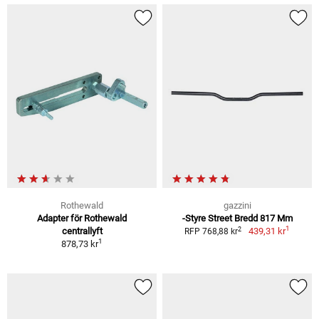
Rothewald
gazzini
Adapter för Rothewald
-Styre Street Bredd 817 Mm
1
2
centrallyft
439,31 kr
RFP 768,88 kr
1
878,73 kr