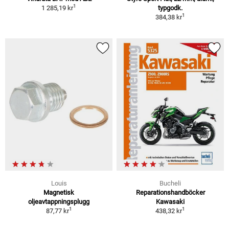
1
1 285,19 kr
typgodk.
1
384,38 kr
Louis
Bucheli
Magnetisk
Reparationshandböcker
oljeavtappningsplugg
Kawasaki
1
1
87,77 kr
438,32 kr