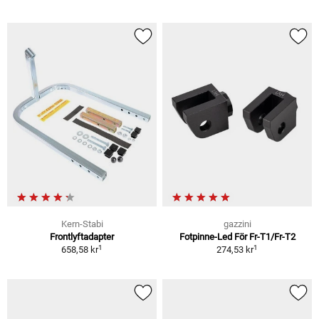
Kern-Stabi
gazzini
Frontlyftadapter
Fotpinne-Led För Fr-T1/Fr-T2
1
1
658,58 kr
274,53 kr