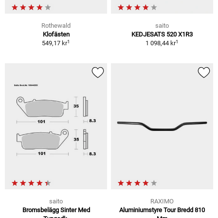
Rothewald
saito
Klofästen
KEDJESATS 520 X1R3
1
1
549,17 kr
1 098,44 kr
saito
RAXIMO
Bromsbelägg Sinter Med
Aluminiumstyre Tour Bredd 810