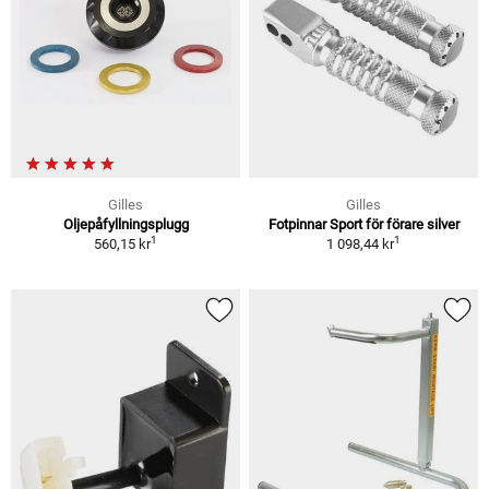
Gilles
Gilles
Oljepåfyllningsplugg
Fotpinnar Sport för förare silver
1
1
560,15 kr
1 098,44 kr