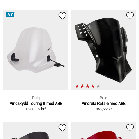
NY
Puig
Puig
Vindskydd Touring II med ABE
Vindruta Rafale med ABE
1
1
1 307,16 kr
1 493,92 kr