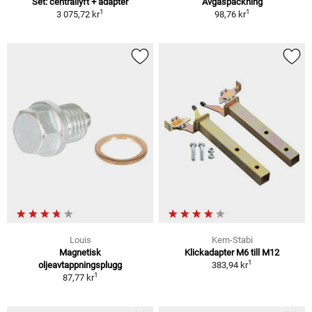
Set: centrallyft + adapter
Avgaspackning
1
1
3 075,72 kr
98,76 kr
Louis
Kern-Stabi
Magnetisk
Klickadapter M6 till M12
1
oljeavtappningsplugg
383,94 kr
1
87,77 kr