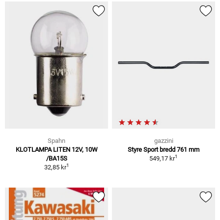
Spahn
gazzini
KLOTLAMPA LITEN 12V, 10W
Styre Sport bredd 761 mm
1
/BA15S
549,17 kr
1
32,85 kr