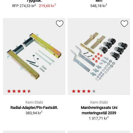
Typgodk.
Mm
1
1
2
219,60 kr
548,18 kr
RFP 274,53 kr
Kern-Stabi
Kern-Stabi
Radial-Adapter/Pin-Fastsätt.
Manövreringssats Uni
1
383,94 kr
monteringsstäl 2039
1
1 317,71 kr