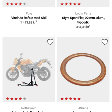
Puig
Louis Parts
Vindruta Rafale med ABE
Styre Sport Flat, 22 mm, alum.,
1
1 493,92 kr
typgodk.
1
384,38 kr
Rothewald
Athena