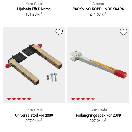
Kern-Stabi
Athena
Hjulsats För Diverse
PACKNING KOPPLINGSKAAPA
1
1
131,28 kr
241,57 kr
Kern-Stabi
Kern-Stabi
Universalstöd För 2039
Förlängningsspak För 2039
1
1
307,04 kr
307,04 kr