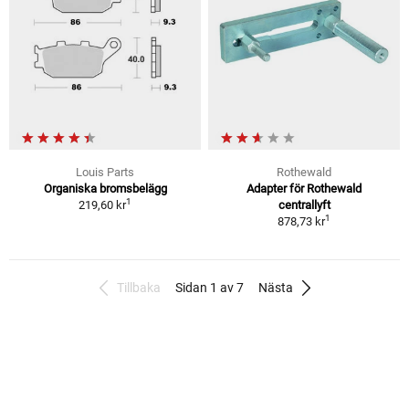
Louis Parts
Rothewald
Organiska bromsbelägg
Adapter för Rothewald
1
219,60 kr
centrallyft
1
878,73 kr
Tillbaka
Sidan 1 av 7
Nästa