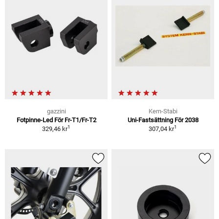
gazzini
Kern-Stabi
Fotpinne-Led För Fr-T1/Fr-T2
Uni-Fastsättning För 2038
1
1
329,46 kr
307,04 kr