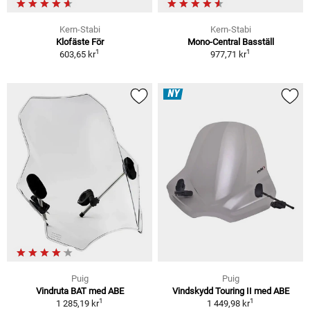
Kern-Stabi
Kern-Stabi
Klofäste För
Mono-Central Basställ
1
1
603,65 kr
977,71 kr
NY
Puig
Puig
Vindruta BAT med ABE
Vindskydd Touring II med ABE
1
1
1 285,19 kr
1 449,98 kr