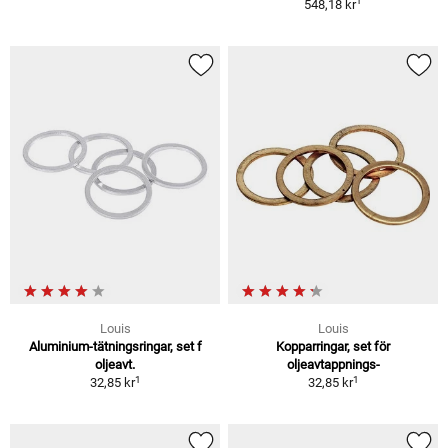
1
548,18 kr
Louis
Louis
Aluminium-tätningsringar, set f
Kopparringar, set för
oljeavt.
oljeavtappnings-
1
1
32,85 kr
32,85 kr