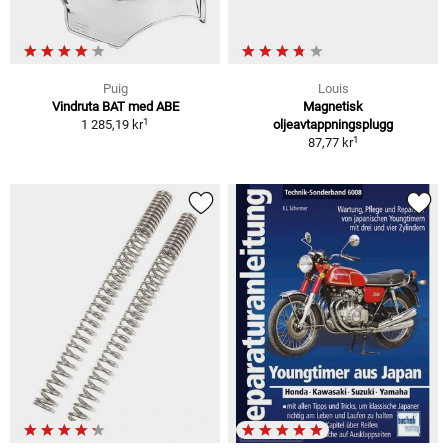
Puig
Louis
Vindruta BAT med ABE
Magnetisk
1
1 285,19 kr
oljeavtappningsplugg
1
87,77 kr