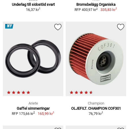
Underlag till sidostöd svart
Bromsbelägg Organiska
1
1
2
16,37 kr
335,83 kr
RFP 400,97 kr
NY
Ariete
Champion
Gaffel simmerringar
OLJEFILT. CHAMPION COF301
1
1
2
165,99 kr
76,79 kr
RFP 175,66 kr