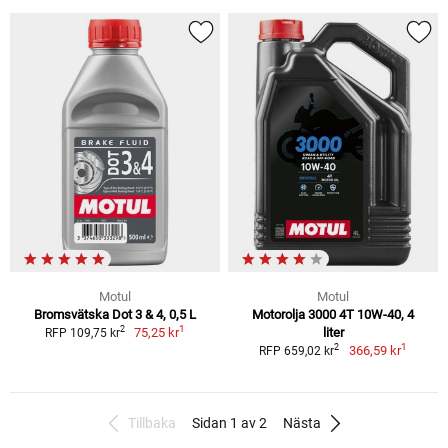
Motul
Motul
Bromsvätska Dot 3 & 4, 0,5 L
Motorolja 3000 4T 10W-40, 4
1
2
75,25 kr
liter
RFP 109,75 kr
1
2
366,59 kr
RFP 659,02 kr
Tillbaka
Sidan 1 av 2
Nästa