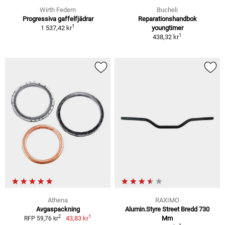
Wirth Federn
Bucheli
Progressiva gaffelfjädrar
Reparationshandbok
1
1 537,42 kr
youngtimer
1
438,32 kr
Athena
RAXIMO
Avgaspackning
Alumin.Styre Street Bredd 730
1
2
43,83 kr
Mm
RFP 59,76 kr