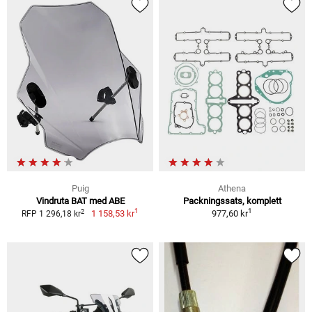
Puig
Athena
Vindruta BAT med ABE
Packningssats, komplett
1
1
2
1 158,53 kr
977,60 kr
RFP 1 296,18 kr