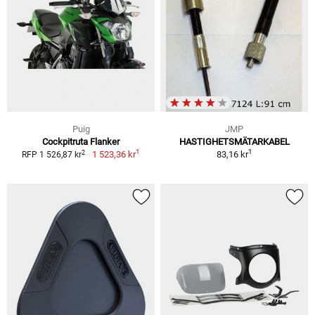
Puig
JMP
Cockpitruta Flanker
HASTIGHETSMÄTARKABEL
1
1
2
1 523,36 kr
83,16 kr
RFP 1 526,87 kr