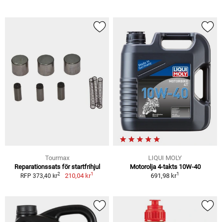
Tourmax
LIQUI MOLY
Reparationssats för startfrihjul
Motorolja 4-takts 10W-40
1
1
2
210,04 kr
691,98 kr
RFP 373,40 kr