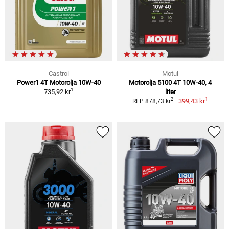
Castrol
Motul
Power1 4T Motorolja 10W-40
Motorolja 5100 4T 10W-40, 4
1
735,92 kr
liter
1
2
399,43 kr
RFP 878,73 kr