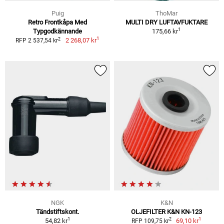
Puig
ThoMar
Retro Frontkåpa Med
MULTI DRY LUFTAVFUKTARE
1
Typgodkännande
175,66 kr
1
2
2 268,07 kr
RFP 2 537,54 kr
NGK
K&N
Tändstiftskont.
OLJEFILTER K&N KN-123
1
1
2
54,82 kr
69,10 kr
RFP 109,75 kr