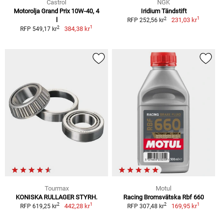
Castrol
NGK
Motorolja Grand Prix 10W-40, 4
Iridium Tändstift
1
2
l
231,03 kr
RFP 252,56 kr
1
2
384,38 kr
RFP 549,17 kr
Tourmax
Motul
KONISKA RULLAGER STYRH.
Racing Bromsvätska Rbf 660
1
1
2
2
442,28 kr
169,95 kr
RFP 619,25 kr
RFP 307,48 kr