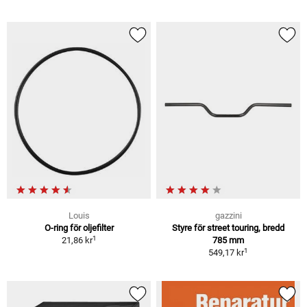
Louis
gazzini
O-ring för oljefilter
Styre för street touring, bredd
1
21,86 kr
785 mm
1
549,17 kr