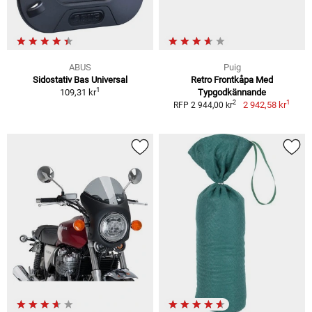
ABUS
Puig
Sidostativ Bas Universal
Retro Frontkåpa Med
1
109,31 kr
Typgodkännande
1
2
2 942,58 kr
RFP 2 944,00 kr