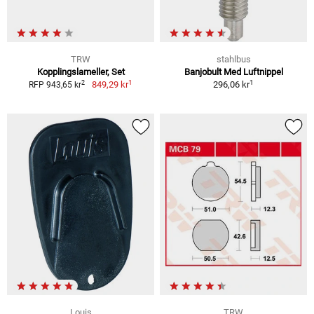
TRW
stahlbus
Kopplingslameller, Set
Banjobult Med Luftnippel
1
1
2
849,29 kr
296,06 kr
RFP 943,65 kr
Louis
TRW