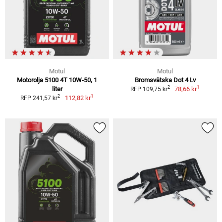
Motul
Motul
Motorolja 5100 4T 10W-50, 1
Bromsvätska Dot 4 Lv
1
2
liter
78,66 kr
RFP 109,75 kr
1
2
112,82 kr
RFP 241,57 kr