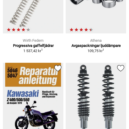
Wirth Federn
Athena
Progressiva gaffelfjädrar
Avgaspackningar ljuddämpare
1
1
1 537,42 kr
109,75 kr