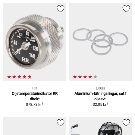
RR
Louis
Oljetemperaturindikator RR
Aluminium-tätningsringar, set f
direkt
oljeavt.
1
1
878,73 kr
32,85 kr