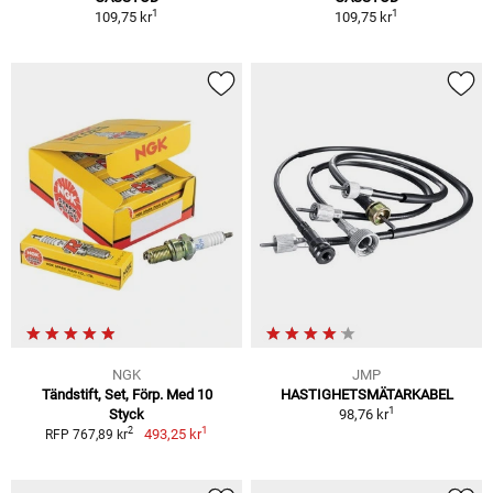
1
1
109,75 kr
109,75 kr
NGK
JMP
Tändstift, Set, Förp. Med 10
HASTIGHETSMÄTARKABEL
1
Styck
98,76 kr
1
2
493,25 kr
RFP 767,89 kr