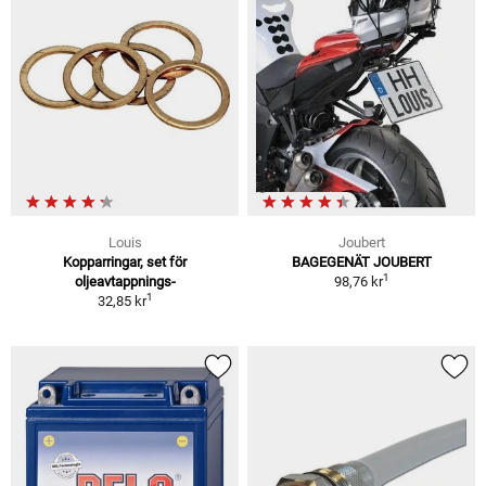
Louis
Joubert
Kopparringar, set för
BAGEGENÄT JOUBERT
1
oljeavtappnings-
98,76 kr
1
32,85 kr