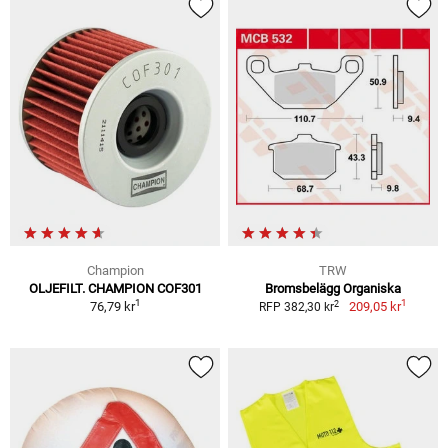
Champion
TRW
OLJEFILT. CHAMPION COF301
Bromsbelägg Organiska
1
1
2
76,79 kr
209,05 kr
RFP 382,30 kr