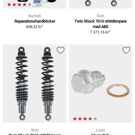
Bucheli
Ikon
Reparationshandböcker
Twin Shock 7610 stötdämpare
1
438,32 kr
med ABE
1
7 371,16 kr
Ikon
Louis