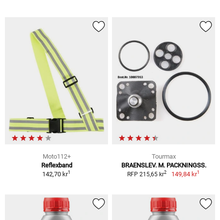
Moto112+
Tourmax
Reflexband
BRAENSLEV. M. PACKNINGSS.
1
1
2
142,70 kr
149,84 kr
RFP 215,65 kr