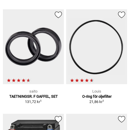
saito
Louis
TAETNINGSR. F GAFFEL, SET
O-ring för oljefilter
1
1
131,72 kr
21,86 kr