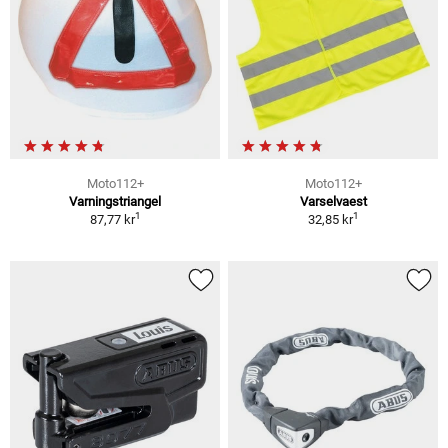
Moto112+
Moto112+
Varningstriangel
Varselvaest
1
1
87,77 kr
32,85 kr