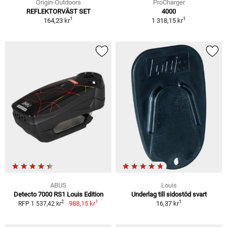
Origin-Outdoors
ProCharger
REFLEKTORVÄST SET
4000
1
1
164,23 kr
1 318,15 kr
ABUS
Louis
Detecto 7000 RS1 Louis Edition
Underlag till sidostöd svart
1
1
2
988,15 kr
16,37 kr
RFP 1 537,42 kr