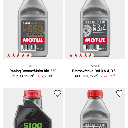
Motul
Motul
Racing Bromsvätska Rbf 660
Bromsvätska Dot 3 & 4, 0,5 L
1
1
2
2
169,95 kr
75,25 kr
RFP 307,48 kr
RFP 109,75 kr