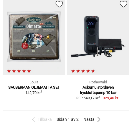
Louis
Rothewald
SAUBERMAN OLJEMATTA SET
Ackumulatordriven
1
142,70 kr
tryckluftspump 10 bar
1
2
329,46 kr
RFP 549,17 kr
Tillbaka
Sidan 1 av 2
Nästa