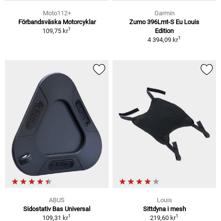
Moto112+
Garmin
Förbandsväska Motorcyklar
Zumo 396Lmt-S Eu Louis
1
109,75 kr
Edition
1
4 394,09 kr
ABUS
Louis
Sidostativ Bas Universal
Sittdyna i mesh
1
1
109,31 kr
219,60 kr