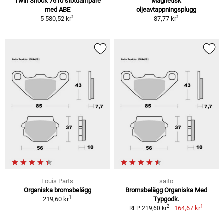
Twin Shock 7610 stötdämpare
Magnetisk
med ABE
oljeavtappningsplugg
1
1
5 580,52 kr
87,77 kr
Louis Parts
saito
Organiska bromsbelägg
Bromsbelägg Organiska Med
1
219,60 kr
Typgodk.
1
2
164,67 kr
RFP 219,60 kr