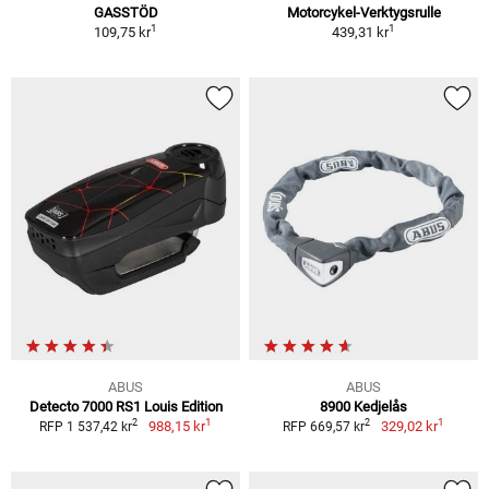
GASSTÖD
Motorcykel-Verktygsrulle
1
1
109,75 kr
439,31 kr
ABUS
ABUS
Detecto 7000 RS1 Louis Edition
8900 Kedjelås
1
1
2
2
988,15 kr
329,02 kr
RFP 1 537,42 kr
RFP 669,57 kr