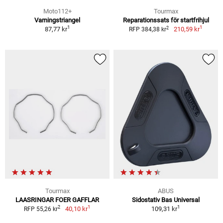
Moto112+
Tourmax
Varningstriangel
Reparationssats för startfrihjul
1
1
2
87,77 kr
210,59 kr
RFP 384,38 kr
Tourmax
ABUS
LAASRINGAR FOER GAFFLAR
Sidostativ Bas Universal
1
1
2
40,10 kr
109,31 kr
RFP 55,26 kr