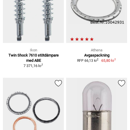
Ikon
Athena
Twin Shock 7610 stötdämpare
Avgaspackning
1
2
med ABE
65,80 kr
RFP 66,13 kr
1
7 371,16 kr