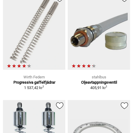
Wirth Federn
stahlbus
Progressiva gaffelfjädrar
Oljeavtappningsventil
1
1
1 537,42 kr
405,91 kr