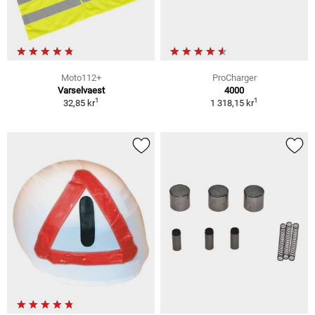
Moto112+
ProCharger
Varselvaest
4000
1
1
32,85 kr
1 318,15 kr