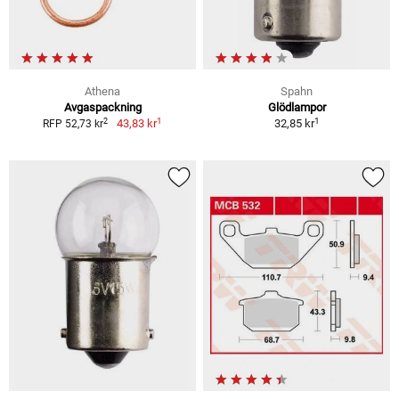
Athena
Spahn
Avgaspackning
Glödlampor
1
1
2
43,83 kr
32,85 kr
RFP 52,73 kr