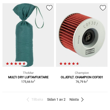
ThoMar
Champion
MULTI DRY LUFTAVFUKTARE
OLJEFILT. CHAMPION COF301
1
1
175,66 kr
76,79 kr
Tillbaka
Sidan 1 av 2
Nästa