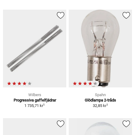
Wilbers
Spahn
Progressiva gaffelfjädrar
Glödlampa 2-tråds
1
1
1 735,71 kr
32,85 kr