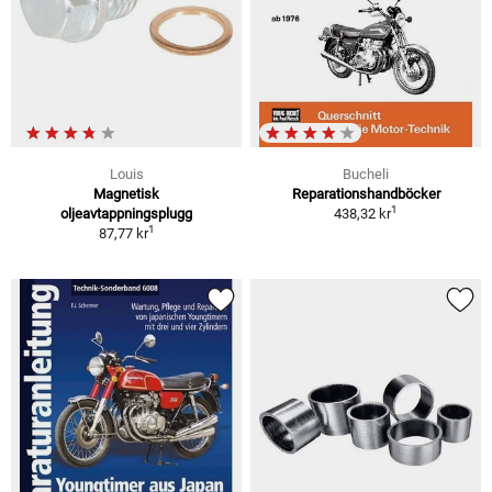
Louis
Bucheli
Magnetisk
Reparationshandböcker
1
oljeavtappningsplugg
438,32 kr
1
87,77 kr