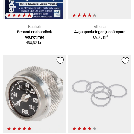
Bucheli
Athena
Reparationshandbok
Avgaspackningar ljuddämpare
1
youngtimer
109,75 kr
1
438,32 kr