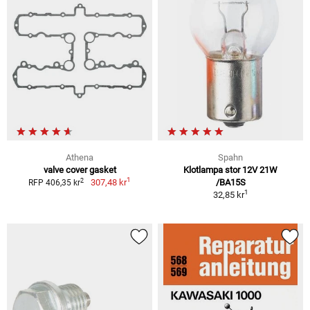
Athena
Spahn
valve cover gasket
Klotlampa stor 12V 21W
1
2
307,48 kr
/BA15S
RFP 406,35 kr
1
32,85 kr