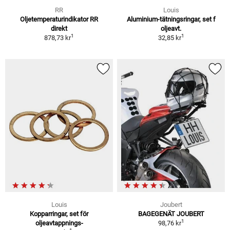
RR
Louis
Oljetemperaturindikator RR
Aluminium-tätningsringar, set f
direkt
oljeavt.
1
1
878,73 kr
32,85 kr
Louis
Joubert
Kopparringar, set för
BAGEGENÄT JOUBERT
1
oljeavtappnings-
98,76 kr