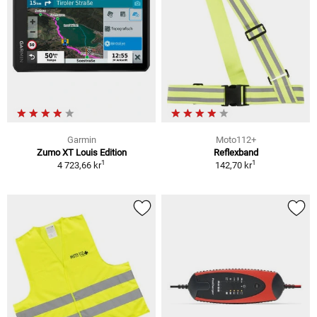
Garmin
Moto112+
Zumo XT Louis Edition
Reflexband
1
1
4 723,66 kr
142,70 kr