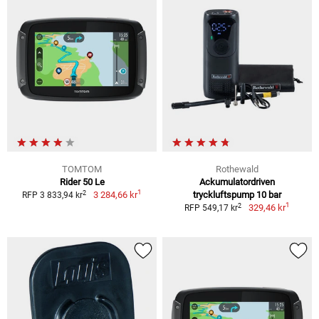
TOMTOM
Rothewald
Rider 50 Le
Ackumulatordriven
1
2
3 284,66 kr
tryckluftspump 10 bar
RFP 3 833,94 kr
1
2
329,46 kr
RFP 549,17 kr