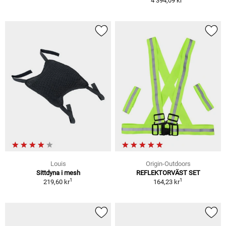
4 394,09 kr
Louis
Origin-Outdoors
Sittdyna i mesh
REFLEKTORVÄST SET
1
1
219,60 kr
164,23 kr