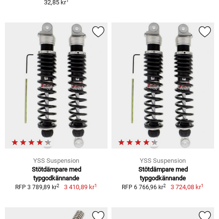
1
32,85 kr
YSS Suspension
YSS Suspension
Stötdämpare med
Stötdämpare med
typgodkännande
typgodkännande
1
1
2
2
3 410,89 kr
3 724,08 kr
RFP 3 789,89 kr
RFP 6 766,96 kr