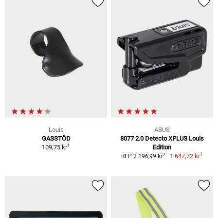
Louis
ABUS
GASSTÖD
8077 2.0 Detecto XPLUS Louis
1
109,75 kr
Edition
1
2
1 647,72 kr
RFP 2 196,99 kr