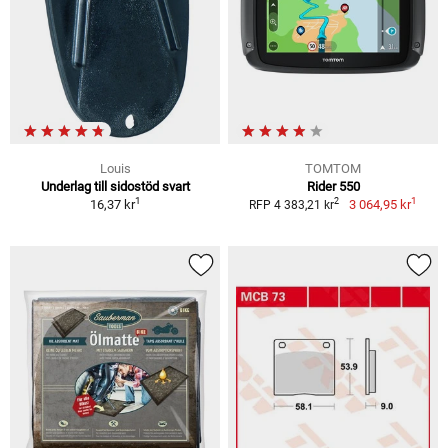
Louis
TOMTOM
Underlag till sidostöd svart
Rider 550
1
1
2
16,37 kr
3 064,95 kr
RFP 4 383,21 kr