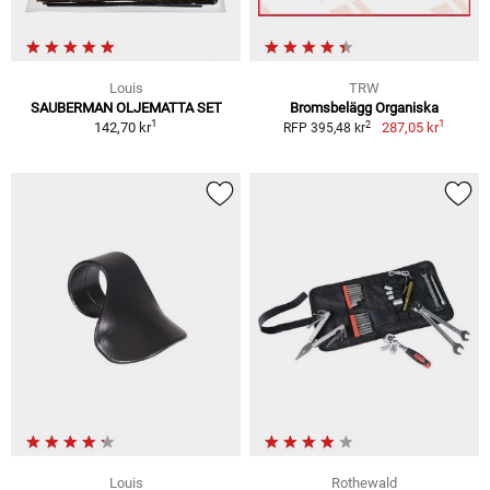
Louis
TRW
SAUBERMAN OLJEMATTA SET
Bromsbelägg Organiska
1
1
2
142,70 kr
287,05 kr
RFP 395,48 kr
Louis
Rothewald