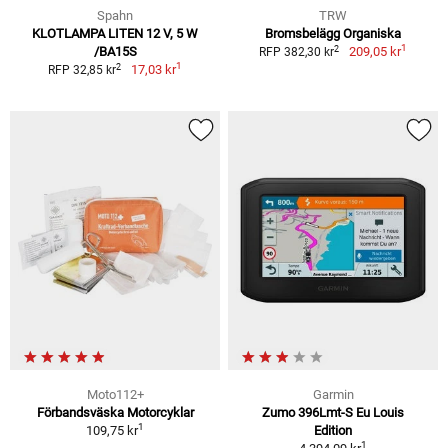
Spahn
TRW
KLOTLAMPA LITEN 12 V, 5 W
Bromsbelägg Organiska
1
2
/BA15S
209,05 kr
RFP 382,30 kr
1
2
17,03 kr
RFP 32,85 kr
Moto112+
Garmin
Förbandsväska Motorcyklar
Zumo 396Lmt-S Eu Louis
1
109,75 kr
Edition
1