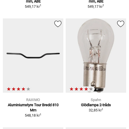
mm, ABE
mm, ABE
1
1
549,17 kr
549,17 kr
RAXIMO
Spahn
Aluminiumstyre Tour Bredd 810
Glödlampa 2-tråds
1
Mm
32,85 kr
1
548,18 kr