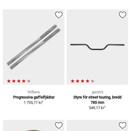
Wilbers
gazzini
Progressiva gaffelfjädrar
Styre för street touring, bredd
1
1 735,71 kr
785 mm
1
549,17 kr