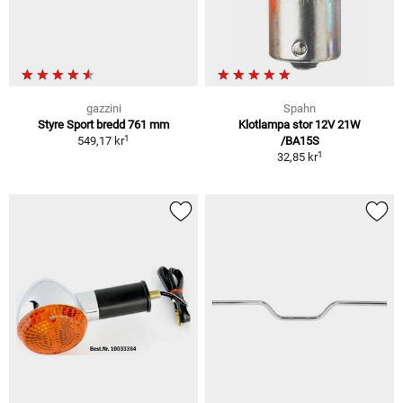
gazzini
Spahn
Styre Sport bredd 761 mm
Klotlampa stor 12V 21W
1
549,17 kr
/BA15S
1
32,85 kr