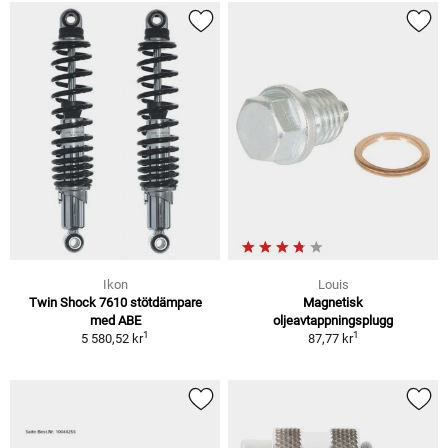
Ikon
Louis
Twin Shock 7610 stötdämpare
Magnetisk
med ABE
oljeavtappningsplugg
1
1
5 580,52 kr
87,77 kr