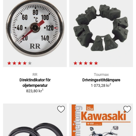
RR
Tourmax
Direktindikator för
Drivningsstötdämpare
1
oljetemperatur
1 073,28 kr
1
823,80 kr