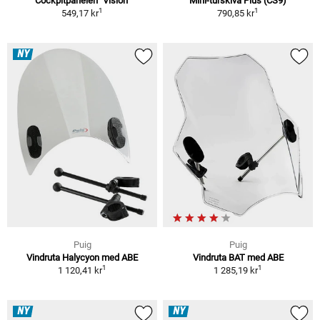
Cockpitpanelen "Vision"
Mini-turskiva Plus (CS9)
1
1
549,17 kr
790,85 kr
NY
Puig
Puig
Vindruta Halycyon med ABE
Vindruta BAT med ABE
1
1
1 120,41 kr
1 285,19 kr
NY
NY