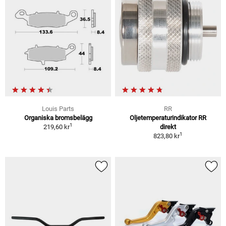
Louis Parts
RR
Organiska bromsbelägg
Oljetemperaturindikator RR
1
219,60 kr
direkt
1
823,80 kr