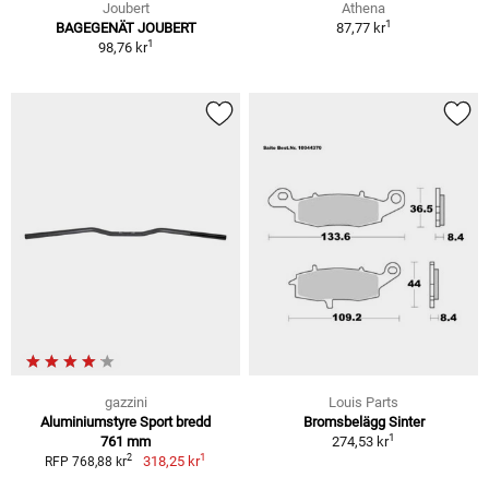
Joubert
Athena
1
BAGEGENÄT JOUBERT
87,77 kr
1
98,76 kr
gazzini
Louis Parts
Aluminiumstyre Sport bredd
Bromsbelägg Sinter
1
761 mm
274,53 kr
1
2
318,25 kr
RFP 768,88 kr