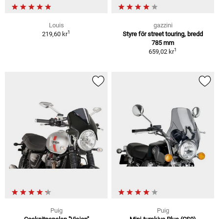
Louis
gazzini
1
219,60 kr
Styre för street touring, bredd
785 mm
1
659,02 kr
Puig
Puig