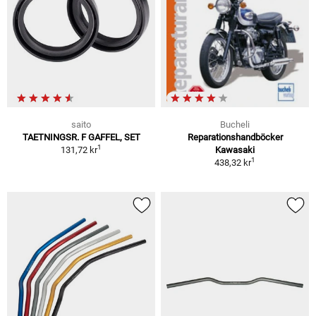
saito
Bucheli
TAETNINGSR. F GAFFEL, SET
Reparationshandböcker
1
131,72 kr
Kawasaki
1
438,32 kr