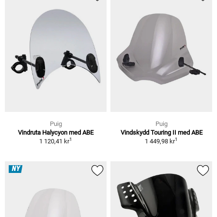
Puig
Puig
Vindruta Halycyon med ABE
Vindskydd Touring II med ABE
1
1
1 120,41 kr
1 449,98 kr
NY