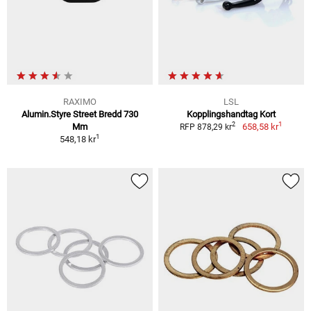
RAXIMO
LSL
Alumin.Styre Street Bredd 730
Kopplingshandtag Kort
1
2
Mm
658,58 kr
RFP 878,29 kr
1
548,18 kr