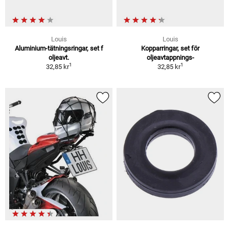
Louis
Louis
Aluminium-tätningsringar, set f
Kopparringar, set för
oljeavt.
oljeavtappnings-
1
1
32,85 kr
32,85 kr