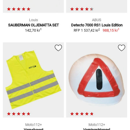
Louis
ABUS
SAUBERMAN OLJEMATTA SET
Detecto 7000 RS1 Louis Edition
1
1
2
142,70 kr
988,15 kr
RFP 1 537,42 kr
Moto112+
Moto112+
Varselvaest
Varningstriangel