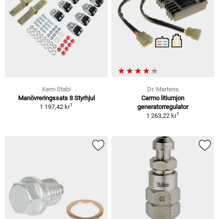
Kern-Stabi
Dr. Martens
Manövreringssats 8 Styrhjul
Carmo litiumjon
1
1 197,42 kr
generatorregulator
1
1 263,22 kr