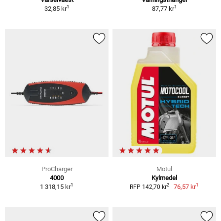
1
1
32,85 kr
87,77 kr
ProCharger
Motul
4000
Kylmedel
1
1
2
1 318,15 kr
76,57 kr
RFP 142,70 kr