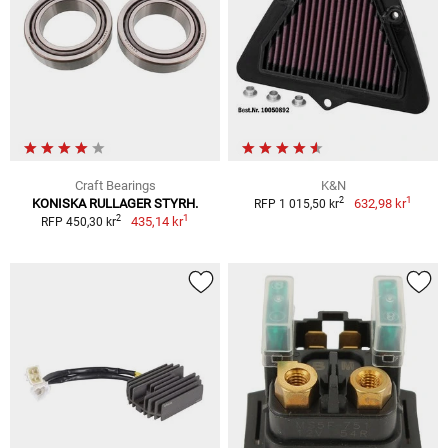
Craft Bearings
K&N
1
2
KONISKA RULLAGER STYRH.
632,98 kr
RFP 1 015,50 kr
1
2
435,14 kr
RFP 450,30 kr