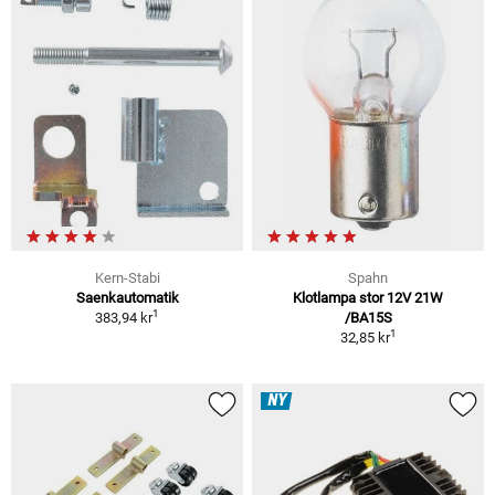
Kern-Stabi
Spahn
Saenkautomatik
Klotlampa stor 12V 21W
1
383,94 kr
/BA15S
1
32,85 kr
NY