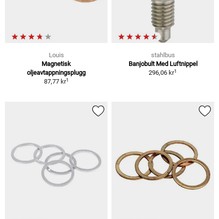
Louis
stahlbus
Magnetisk
Banjobult Med Luftnippel
1
oljeavtappningsplugg
296,06 kr
1
87,77 kr