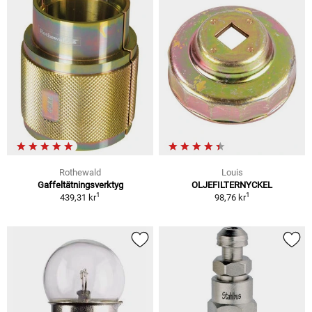
Rothewald
Louis
Gaffeltätningsverktyg
OLJEFILTERNYCKEL
1
1
439,31 kr
98,76 kr