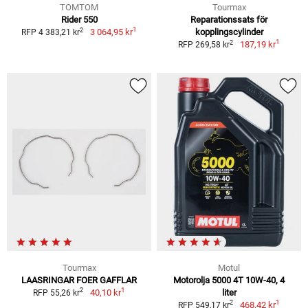
TOMTOM
Tourmax
Rider 550
Reparationssats för
1
2
3 064,95 kr
kopplingscylinder
RFP 4 383,21 kr
1
2
187,19 kr
RFP 269,58 kr
Tourmax
Motul
LAASRINGAR FOER GAFFLAR
Motorolja 5000 4T 10W-40, 4
1
2
40,10 kr
liter
RFP 55,26 kr
1
2
468,42 kr
RFP 549,17 kr