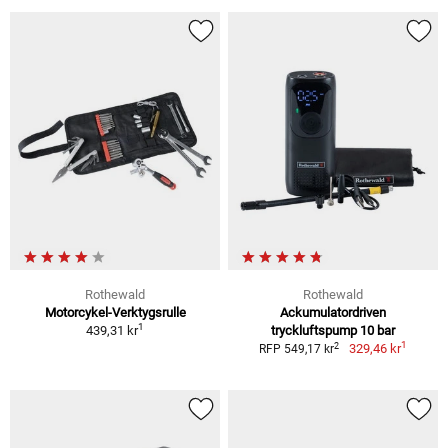
Rothewald
Rothewald
Motorcykel-Verktygsrulle
Ackumulatordriven
1
439,31 kr
tryckluftspump 10 bar
1
2
329,46 kr
RFP 549,17 kr