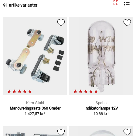
91 artikelvarianter
Kern-Stabi
Spahn
Manövreringssats 360 Grader
Indikatorlampa 12V
1
1
1 427,57 kr
10,88 kr