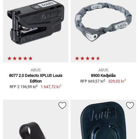
ABUS
ABUS
8077 2.0 Detecto XPLUS Louis
8900 Kedjelås
1
2
Edition
329,02 kr
RFP 669,57 kr
1
2
1 647,72 kr
RFP 2 196,99 kr