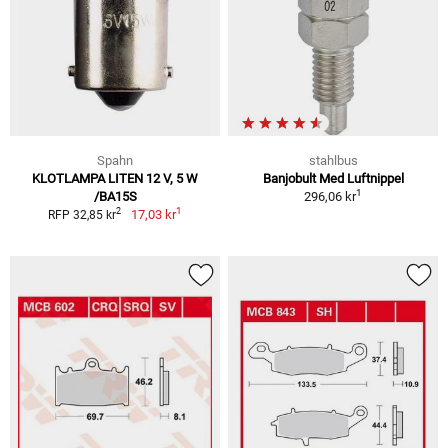
Spahn
stahlbus
KLOTLAMPA LITEN 12 V, 5 W
Banjobult Med Luftnippel
1
/BA15S
296,06 kr
1
2
17,03 kr
RFP 32,85 kr