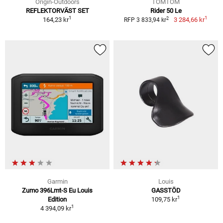
Origin-Outdoors
TOMTOM
REFLEKTORVÄST SET
Rider 50 Le
1
1
2
164,23 kr
3 284,66 kr
RFP 3 833,94 kr
Garmin
Louis
Zumo 396Lmt-S Eu Louis
GASSTÖD
1
Edition
109,75 kr
1
4 394,09 kr