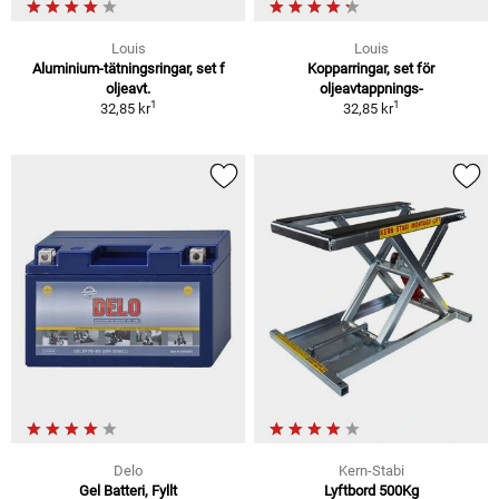
Louis
Louis
Aluminium-tätningsringar, set f
Kopparringar, set för
oljeavt.
oljeavtappnings-
1
1
32,85 kr
32,85 kr
Delo
Kern-Stabi
Gel Batteri, Fyllt
Lyftbord 500Kg