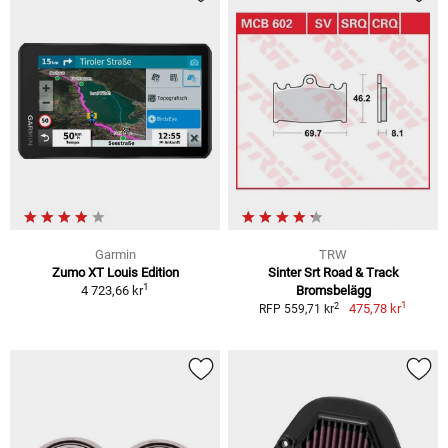
Garmin
TRW
Zumo XT Louis Edition
Sinter Srt Road & Track
1
4 723,66 kr
Bromsbelägg
1
2
475,78 kr
RFP 559,71 kr