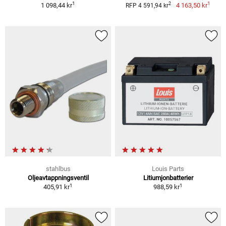
1
1
2
1 098,44 kr
4 163,50 kr
RFP 4 591,94 kr
stahlbus
Louis Parts
Oljeavtappningsventil
Litiumjonbatterier
1
1
405,91 kr
988,59 kr