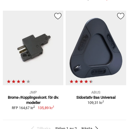
JMP
ABUS
Broms-/Kopplingsskont. för div.
Sidostativ Bas Universal
1
modeller
109,31 kr
1
2
135,89 kr
RFP 164,67 kr
Tillbaka
Sidan 1 av 2
Nästa