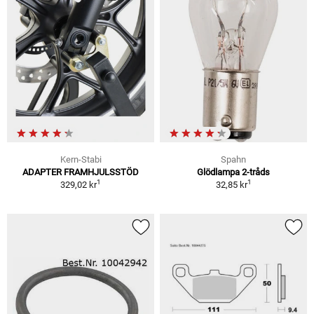
Kern-Stabi
Spahn
ADAPTER FRAMHJULSSTÖD
Glödlampa 2-tråds
1
1
329,02 kr
32,85 kr