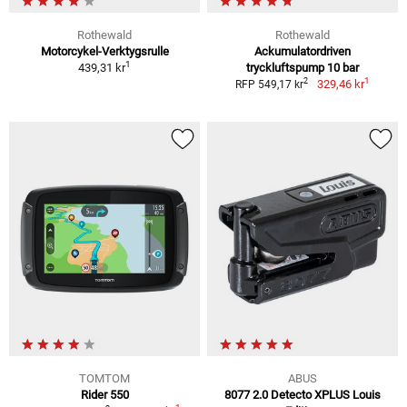
Rothewald
Rothewald
Motorcykel-Verktygsrulle
Ackumulatordriven
1
439,31 kr
tryckluftspump 10 bar
1
2
329,46 kr
RFP 549,17 kr
TOMTOM
ABUS
Rider 550
8077 2.0 Detecto XPLUS Louis