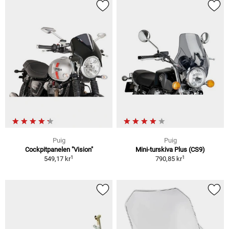
Puig
Puig
Cockpitpanelen "Vision"
Mini-turskiva Plus (CS9)
1
1
549,17 kr
790,85 kr