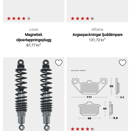
Louis
Athena
Magnetisk
Avgaspackningar ljuddämpare
1
oljeavtappningsplugg
131,72 kr
1
87,77 kr