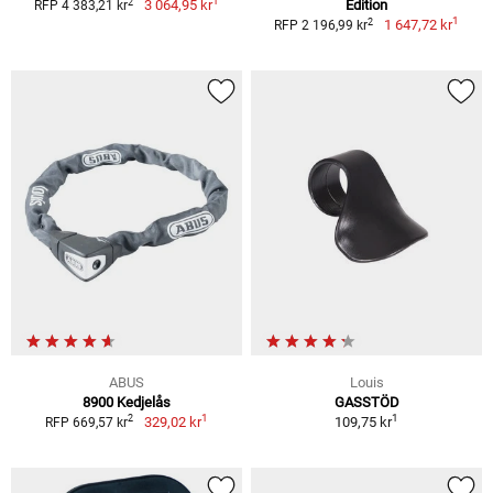
1
2
3 064,95 kr
Edition
RFP 4 383,21 kr
1
2
1 647,72 kr
RFP 2 196,99 kr
ABUS
Louis
8900 Kedjelås
GASSTÖD
1
1
2
329,02 kr
109,75 kr
RFP 669,57 kr