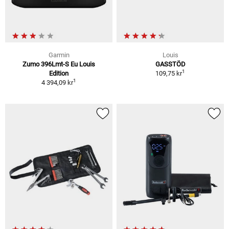
Garmin
Louis
Zumo 396Lmt-S Eu Louis
GASSTÖD
1
Edition
109,75 kr
1
4 394,09 kr