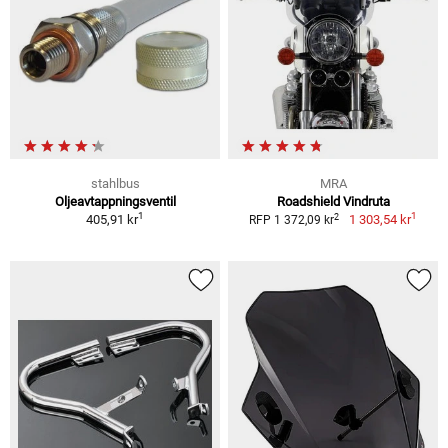
stahlbus
MRA
Oljeavtappningsventil
Roadshield Vindruta
1
1
2
405,91 kr
1 303,54 kr
RFP 1 372,09 kr