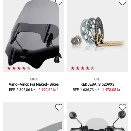
MRA
DID
Vario–Vindr. För Naked–Bikes
KEDJESATS 520VX3
1
1
2
2
2 190,62 kr
1 473,05 kr
RFP 2 305,86 kr
RFP 1 636,73 kr