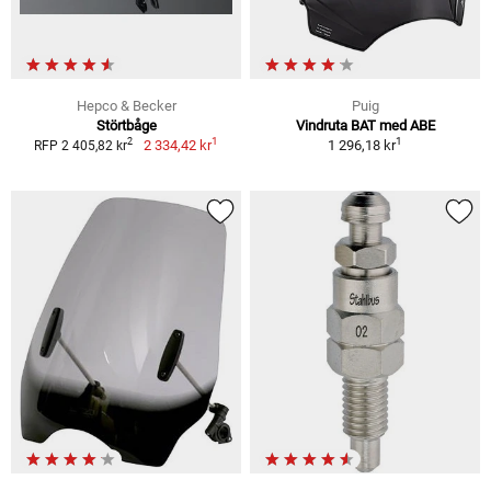
Hepco & Becker
Puig
Störtbåge
Vindruta BAT med ABE
1
1
2
2 334,42 kr
1 296,18 kr
RFP 2 405,82 kr