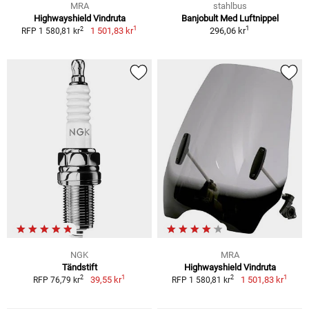
MRA
stahlbus
Highwayshield Vindruta
Banjobult Med Luftnippel
1
1
2
1 501,83 kr
296,06 kr
RFP 1 580,81 kr
NGK
MRA
Tändstift
Highwayshield Vindruta
1
1
2
2
39,55 kr
1 501,83 kr
RFP 76,79 kr
RFP 1 580,81 kr