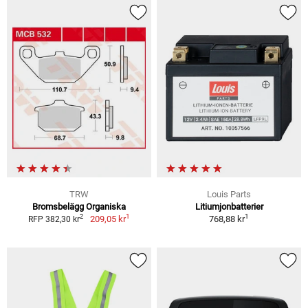
TRW
Louis Parts
Bromsbelägg Organiska
Litiumjonbatterier
1
1
2
209,05 kr
768,88 kr
RFP 382,30 kr