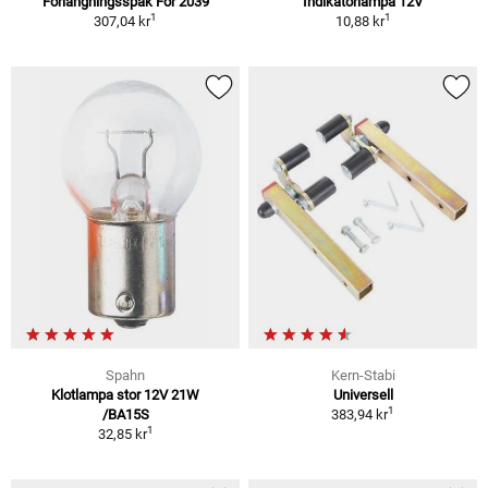
Förlängningsspak För 2039
Indikatorlampa 12V
1
1
307,04 kr
10,88 kr
Spahn
Kern-Stabi
Klotlampa stor 12V 21W
Universell
1
/BA15S
383,94 kr
1
32,85 kr