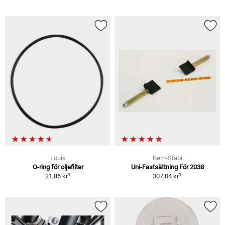
Louis
Kern-Stabi
O-ring för oljefilter
Uni-Fastsättning För 2038
1
1
21,86 kr
307,04 kr