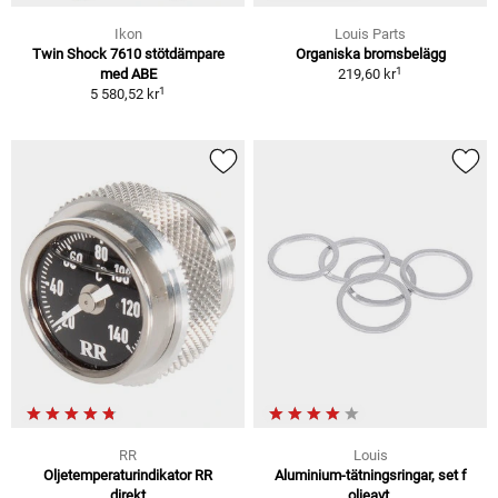
Ikon
Louis Parts
Twin Shock 7610 stötdämpare
Organiska bromsbelägg
1
med ABE
219,60 kr
1
5 580,52 kr
RR
Louis
Oljetemperaturindikator RR
Aluminium-tätningsringar, set f
direkt
oljeavt.