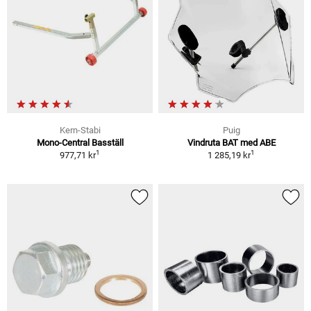
Kern-Stabi
Puig
Mono-Central Basställ
Vindruta BAT med ABE
1
1
977,71 kr
1 285,19 kr