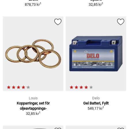
1
1
878,73 kr
32,85 kr
Louis
Delo
Kopparringar, set för
Gel Batteri, Fyllt
1
oljeavtappnings-
549,17 kr
1
32,85 kr