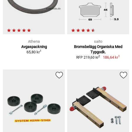
Athena
saito
Avgaspackning
Bromsbelägg Organiska Med
1
65,80 kr
Typgodk.
1
2
186,64 kr
RFP 219,60 kr