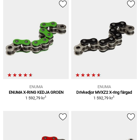
ENUMA
ENUMA
ENUMA X-RING KEDJA GROEN
Drivkedjor MVXZ2 X-ring färgad
1
1
1 592,79 kr
1 592,79 kr