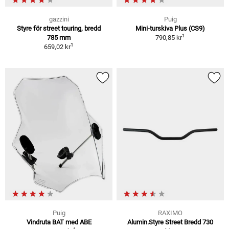
gazzini
Puig
Styre för street touring, bredd
Mini-turskiva Plus (CS9)
1
785 mm
790,85 kr
1
659,02 kr
Puig
RAXIMO
Vindruta BAT med ABE
Alumin.Styre Street Bredd 730