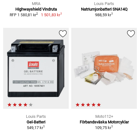
MRA
Louis Parts
Highwayshield Vindruta
Natriumjonbatteri SNA14Q
1
1
2
1 501,83 kr
988,59 kr
RFP 1 580,81 kr
Louis Parts
Moto112+
Gel-Batteri
Förbandsväska Motorcyklar
1
1
549,17 kr
109,75 kr