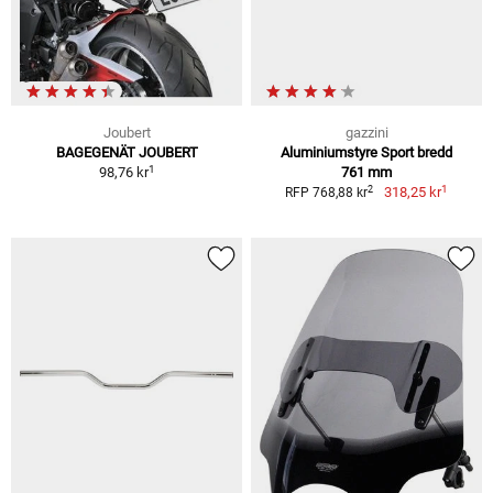
Joubert
gazzini
BAGEGENÄT JOUBERT
Aluminiumstyre Sport bredd
1
98,76 kr
761 mm
1
2
318,25 kr
RFP 768,88 kr