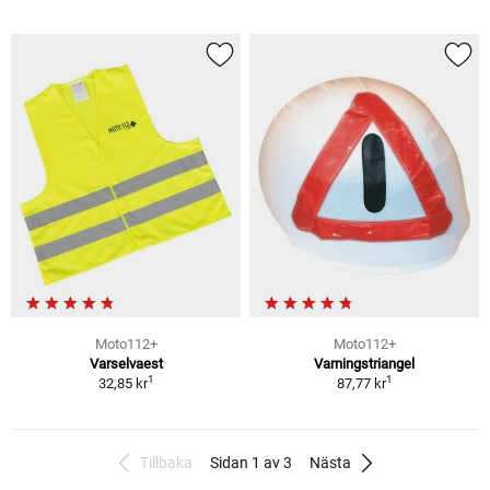
Moto112+
Moto112+
Varselvaest
Varningstriangel
1
1
32,85 kr
87,77 kr
Tillbaka
Sidan 1 av 3
Nästa