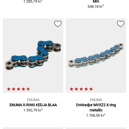
1
1 285,19 kr
Mm
1
548,18 kr
ENUMA
ENUMA
ENUMA X-RING KEDJA BLAA
Drivkedjor MVXZ2 X-ring
1
1 592,79 kr
metallic
1
1 768,56 kr