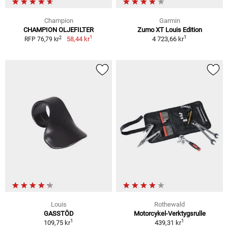
Champion
Garmin
CHAMPION OLJEFILTER
Zumo XT Louis Edition
1
1
2
58,44 kr
4 723,66 kr
RFP 76,79 kr
Louis
Rothewald
GASSTÖD
Motorcykel-Verktygsrulle
1
1
109,75 kr
439,31 kr