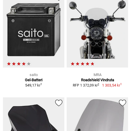
saito
MRA
Gel-Batteri
Roadshield Vindruta
1
1
2
549,17 kr
1 303,54 kr
RFP 1 372,09 kr