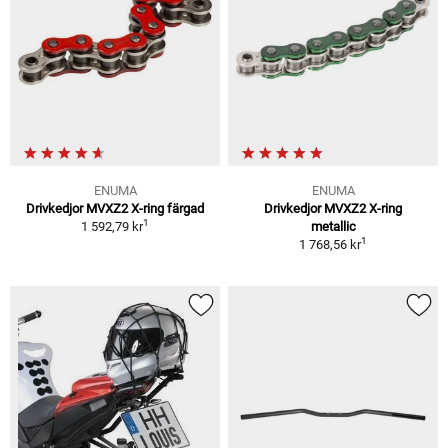
ENUMA
ENUMA
Drivkedjor MVXZ2 X-ring färgad
Drivkedjor MVXZ2 X-ring
1
1 592,79 kr
metallic
1
1 768,56 kr