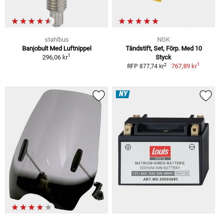
stahlbus
NGK
Banjobult Med Luftnippel
Tändstift, Set, Förp. Med 10
1
296,06 kr
Styck
1
2
767,89 kr
RFP 877,74 kr
NY