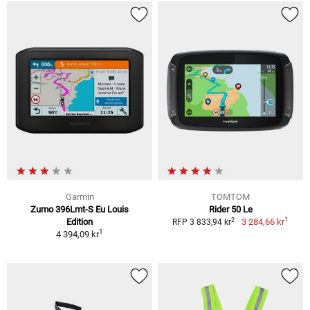
Garmin
TOMTOM
Zumo 396Lmt-S Eu Louis
Rider 50 Le
1
2
Edition
3 284,66 kr
RFP 3 833,94 kr
1
4 394,09 kr