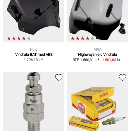
Puig
MRA
Vindruta BAT med ABE
Highwayshield Vindruta
1
1
2
1 296,18 kr
1 501,83 kr
RFP 1 580,81 kr