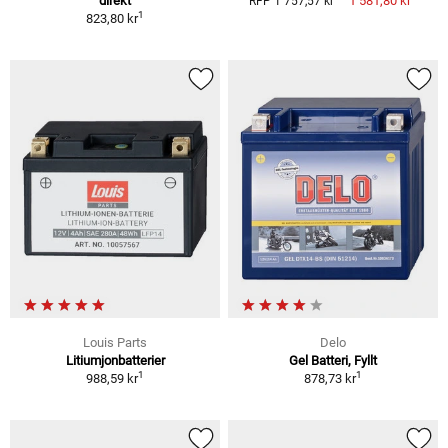
direkt
1 581,80 kr
RFP 1 757,57 kr
1
823,80 kr
Louis Parts
Delo
Litiumjonbatterier
Gel Batteri, Fyllt
1
1
988,59 kr
878,73 kr