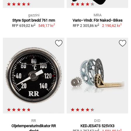
gazzini
MRA
Styre Sport bredd 761 mm
Vario–Vindr. För Naked–Bikes
1
1
2
2
549,17 kr
2 190,62 kr
RFP 659,02 kr
RFP 2 305,86 kr
RR
DID
Oljetemperaturindikator RR
KEDJESATS 525VX3
1
2