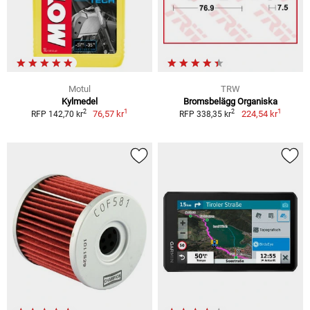
Motul
TRW
Kylmedel
Bromsbelägg Organiska
1
1
2
2
76,57 kr
224,54 kr
RFP 142,70 kr
RFP 338,35 kr