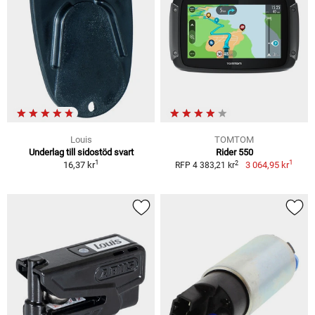
Louis
TOMTOM
Underlag till sidostöd svart
Rider 550
1
1
2
16,37 kr
3 064,95 kr
RFP 4 383,21 kr