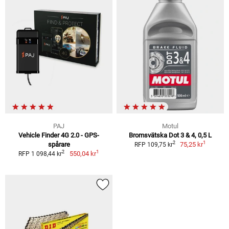
PAJ
Motul
Vehicle Finder 4G 2.0 - GPS-
Bromsvätska Dot 3 & 4, 0,5 L
1
2
spårare
75,25 kr
RFP 109,75 kr
1
2
550,04 kr
RFP 1 098,44 kr