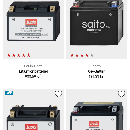
Louis Parts
saito
Litiumjonbatterier
Gel-Batteri
1
1
988,59 kr
439,31 kr
NY