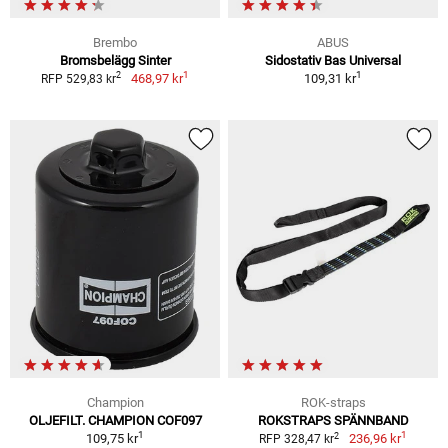
Brembo
ABUS
Bromsbelägg Sinter
Sidostativ Bas Universal
1
1
2
468,97 kr
109,31 kr
RFP 529,83 kr
Champion
ROK-straps
OLJEFILT. CHAMPION COF097
ROKSTRAPS SPÄNNBAND
1
1
2
109,75 kr
236,96 kr
RFP 328,47 kr