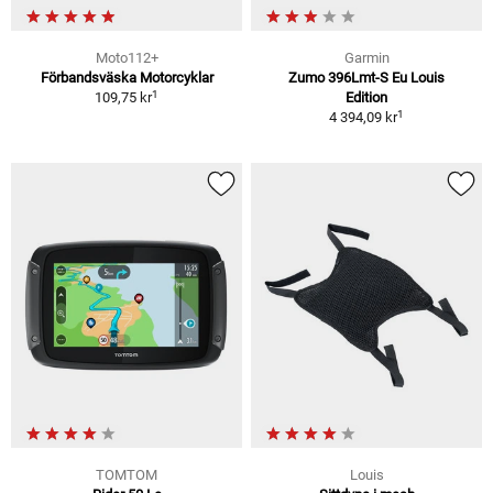
Moto112+
Garmin
Förbandsväska Motorcyklar
Zumo 396Lmt-S Eu Louis
1
109,75 kr
Edition
1
4 394,09 kr
TOMTOM
Louis