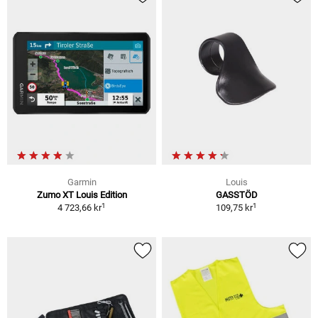
Garmin
Louis
Zumo XT Louis Edition
GASSTÖD
1
1
4 723,66 kr
109,75 kr