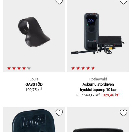
Louis
Rothewald
GASSTÖD
Ackumulatordriven
1
109,75 kr
tryckluftspump 10 bar
1
2
329,46 kr
RFP 549,17 kr