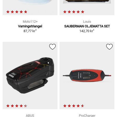
Moto112+
Louis
Varningstriangel
SAUBERMAN OLJEMATTA SET
1
1
87,77 kr
142,70 kr
ABUS
ProCharger