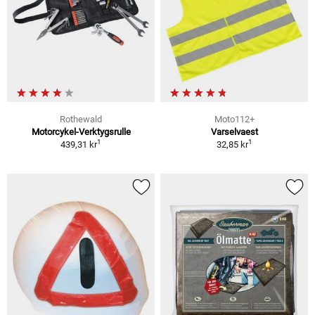
Rothewald
Moto112+
Motorcykel-Verktygsrulle
Varselvaest
1
1
439,31 kr
32,85 kr