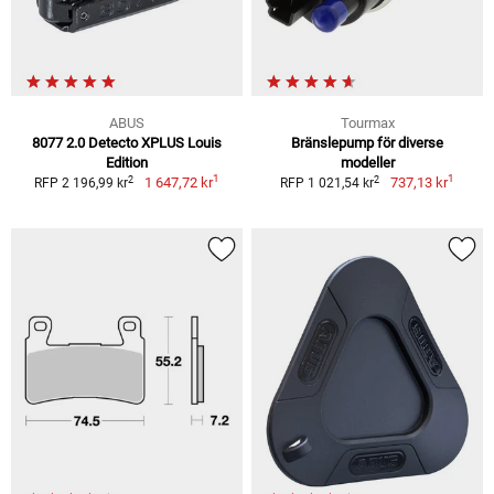
ABUS
Tourmax
8077 2.0 Detecto XPLUS Louis
Bränslepump för diverse
Edition
modeller
1
1
2
2
1 647,72 kr
737,13 kr
RFP 2 196,99 kr
RFP 1 021,54 kr