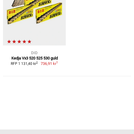
DID
Kedja Vx3 520 525 530 guld
1
2
736,91 kr
RFP 1 131,40 kr