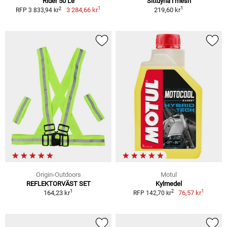
Rider 50 Le
Sittdyna i mesh
1
1
2
3 284,66 kr
219,60 kr
RFP 3 833,94 kr
Origin-Outdoors
Motul
REFLEKTORVÄST SET
Kylmedel
1
1
2
164,23 kr
76,57 kr
RFP 142,70 kr