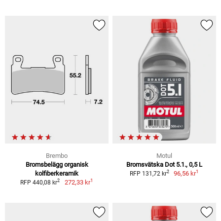
Brembo
Motul
Bromsbelägg organisk
Bromsvätska Dot 5.1., 0,5 L
1
2
kolfiberkeramik
96,56 kr
RFP 131,72 kr
1
2
272,33 kr
RFP 440,08 kr