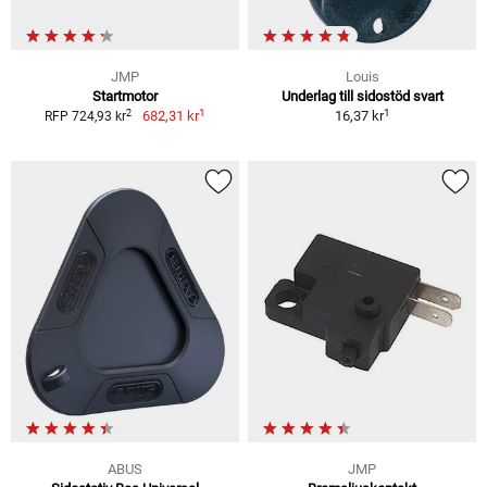
JMP
Louis
Startmotor
Underlag till sidostöd svart
1
1
2
682,31 kr
16,37 kr
RFP 724,93 kr
ABUS
JMP