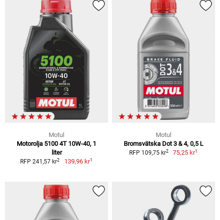
Motul
Motul
Motorolja 5100 4T 10W-40, 1
Bromsvätska Dot 3 & 4, 0,5 L
1
2
liter
75,25 kr
RFP 109,75 kr
1
2
139,96 kr
RFP 241,57 kr