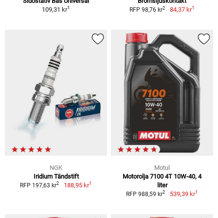
Sidostativ Bas Universal
Bromsljuskontakt
1
1
2
109,31 kr
84,37 kr
RFP 98,76 kr
NGK
Motul
Iridium Tändstift
Motorolja 7100 4T 10W-40, 4
1
2
188,95 kr
liter
RFP 197,63 kr
1
2
539,39 kr
RFP 988,59 kr