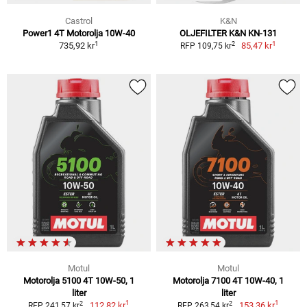
Castrol
K&N
Power1 4T Motorolja 10W-40
OLJEFILTER K&N KN-131
1
1
2
735,92 kr
85,47 kr
RFP 109,75 kr
Motul
Motul
Motorolja 5100 4T 10W-50, 1
Motorolja 7100 4T 10W-40, 1
liter
liter
1
1
2
2
112,82 kr
153,36 kr
RFP 241,57 kr
RFP 263,54 kr