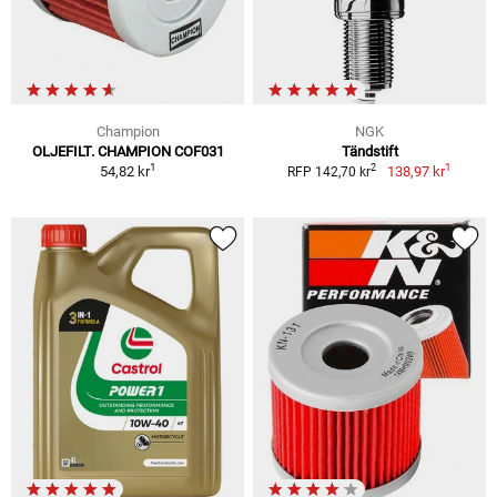
Champion
NGK
OLJEFILT. CHAMPION COF031
Tändstift
1
1
2
54,82 kr
138,97 kr
RFP 142,70 kr