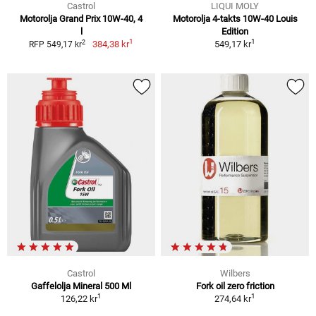
Castrol
LIQUI MOLY
Motorolja Grand Prix 10W-40, 4
Motorolja 4-takts 10W-40 Louis
l
Edition
1
1
2
384,38 kr
549,17 kr
RFP 549,17 kr
Castrol
Wilbers
Gaffelolja Mineral 500 Ml
Fork oil zero friction
1
1
126,22 kr
274,64 kr