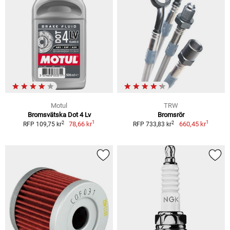
Motul
TRW
Bromsvätska Dot 4 Lv
Bromsrör
1
1
2
2
78,66 kr
660,45 kr
RFP 109,75 kr
RFP 733,83 kr