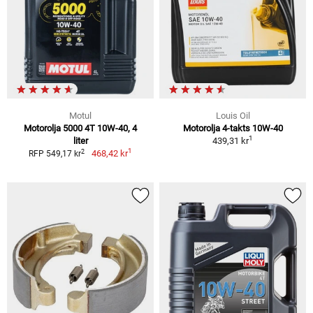
Motul
Louis Oil
Motorolja 5000 4T 10W-40, 4
Motorolja 4-takts 10W-40
1
liter
439,31 kr
1
2
468,42 kr
RFP 549,17 kr