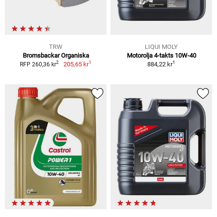
TRW
LIQUI MOLY
Bromsbackar Organiska
Motorolja 4-takts 10W-40
1
1
2
205,65 kr
884,22 kr
RFP 260,36 kr