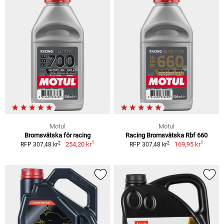
Motul
Motul
Bromsvätska för racing
Racing Bromsvätska Rbf 660
1
1
2
2
254,20 kr
169,95 kr
RFP 307,48 kr
RFP 307,48 kr