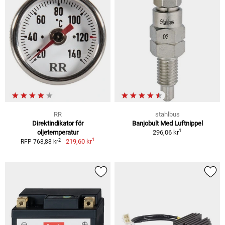
RR
stahlbus
Direktindikator för
Banjobult Med Luftnippel
1
oljetemperatur
296,06 kr
1
2
219,60 kr
RFP 768,88 kr