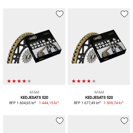
AFAM
AFAM
KEDJESATS 520
KEDJESATS 520
1
1
2
2
1 444,15 kr
1 509,74 kr
RFP 1 604,65 kr
RFP 1 677,49 kr