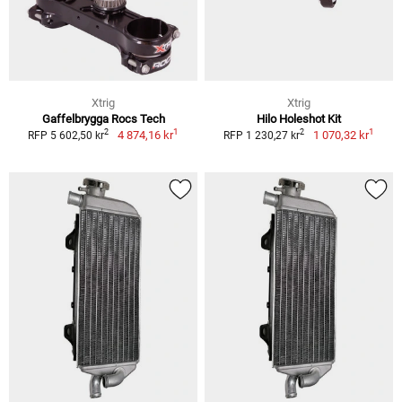
Xtrig
Xtrig
Gaffelbrygga Rocs Tech
Hilo Holeshot Kit
1
1
2
2
4 874,16 kr
1 070,32 kr
RFP 5 602,50 kr
RFP 1 230,27 kr