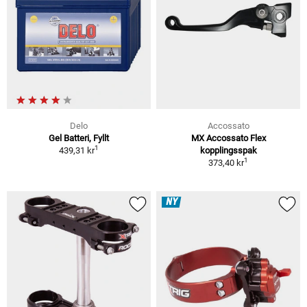
Delo
Accossato
Gel Batteri, Fyllt
MX Accossato Flex
1
439,31 kr
kopplingsspak
1
373,40 kr
NY