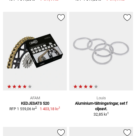
AFAM
Louis
KEDJESATS 520
Aluminium-tätningsringar, set f
1
2
1 403,18 kr
oljeavt.
RFP 1 559,06 kr
1
32,85 kr