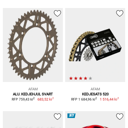
AFAM
AFAM
ALU. KEDJEHJUL SVART
KEDJESATS 520
1
1
2
2
683,52 kr
1 516,44 kr
RFP 759,43 kr
RFP 1 684,96 kr
NY