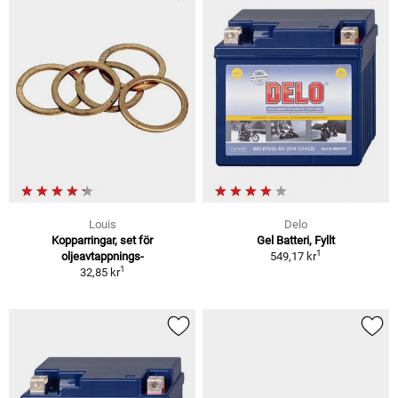
Louis
Delo
Kopparringar, set för
Gel Batteri, Fyllt
1
oljeavtappnings-
549,17 kr
1
32,85 kr