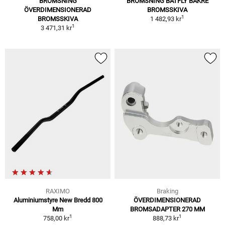
BROMSNING
BROMSNING BATFLY BAKRE
ÖVERDIMENSIONERAD
BROMSSKIVA
1
BROMSSKIVA
1 482,93 kr
1
3 471,31 kr
RAXIMO
Braking
Aluminiumstyre New Bredd 800
ÖVERDIMENSIONERAD
Mm
BROMSADAPTER 270 MM
1
1
758,00 kr
888,73 kr