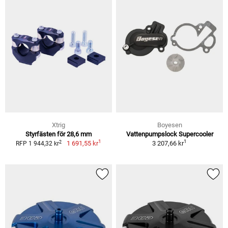
Xtrig
Boyesen
Styrfästen för 28,6 mm
Vattenpumpslock Supercooler
1
1
2
1 691,55 kr
3 207,66 kr
RFP 1 944,32 kr