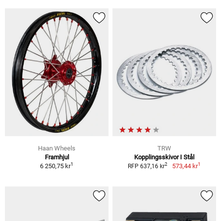
Haan Wheels
TRW
Framhjul
Kopplingsskivor I Stål
1
1
2
6 250,75 kr
573,44 kr
RFP 637,16 kr