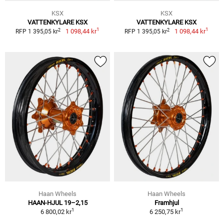
KSX
KSX
VATTENKYLARE KSX
VATTENKYLARE KSX
1
1
2
2
1 098,44 kr
1 098,44 kr
RFP 1 395,05 kr
RFP 1 395,05 kr
Haan Wheels
Haan Wheels
HAAN-HJUL 19–2,15
Framhjul
1
1
6 800,02 kr
6 250,75 kr