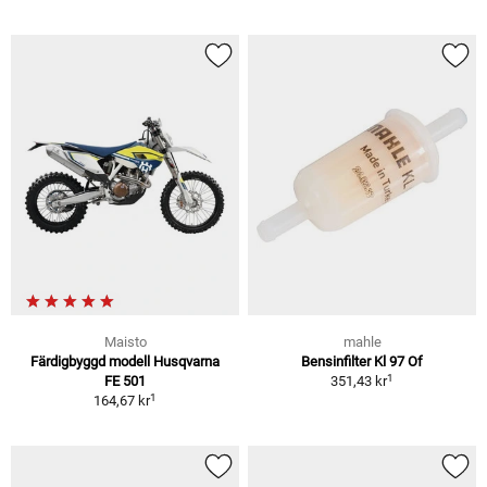
Maisto
mahle
Färdigbyggd modell Husqvarna
Bensinfilter Kl 97 Of
1
FE 501
351,43 kr
1
164,67 kr