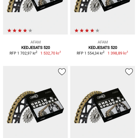
AFAM
AFAM
KEDJESATS 520
KEDJESATS 520
1
1
2
2
1 532,70 kr
1 398,89 kr
RFP 1 702,97 kr
RFP 1 554,34 kr