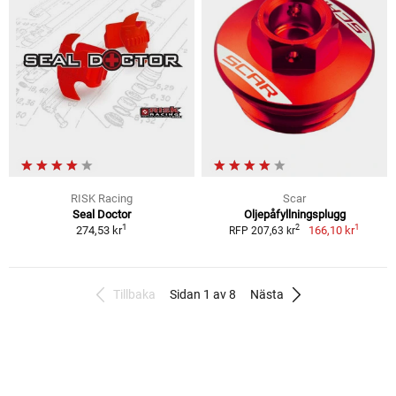
RISK Racing
Scar
Seal Doctor
Oljepåfyllningsplugg
1
1
2
274,53 kr
166,10 kr
RFP 207,63 kr
Tillbaka
Sidan 1 av 8
Nästa