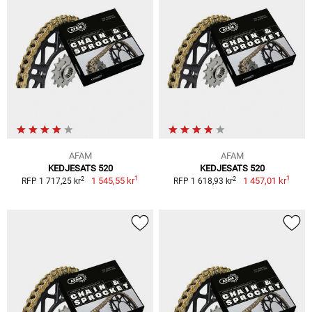
AFAM
AFAM
KEDJESATS 520
KEDJESATS 520
1
1
2
2
1 545,55 kr
1 457,01 kr
RFP 1 717,25 kr
RFP 1 618,93 kr