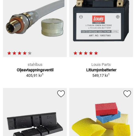
stahlbus
Louis Parts
Oljeavtappningsventil
Litiumjonbatterier
1
1
405,91 kr
549,17 kr