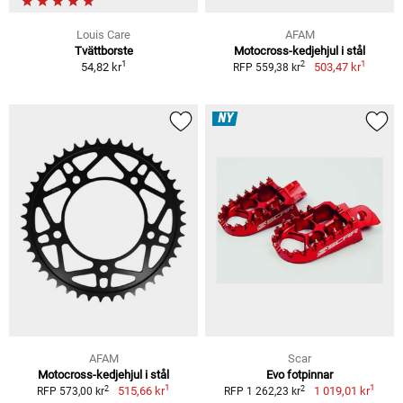
Louis Care
AFAM
Tvättborste
Motocross-kedjehjul i stål
1
1
2
54,82 kr
503,47 kr
RFP 559,38 kr
NY
AFAM
Scar
Motocross-kedjehjul i stål
Evo fotpinnar
1
1
2
2
515,66 kr
1 019,01 kr
RFP 573,00 kr
RFP 1 262,23 kr