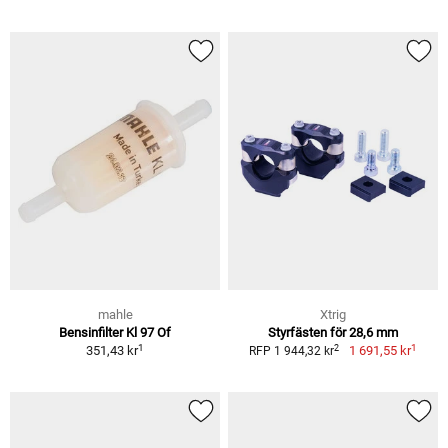
mahle
Xtrig
Bensinfilter Kl 97 Of
Styrfästen för 28,6 mm
1
1
2
351,43 kr
1 691,55 kr
RFP 1 944,32 kr