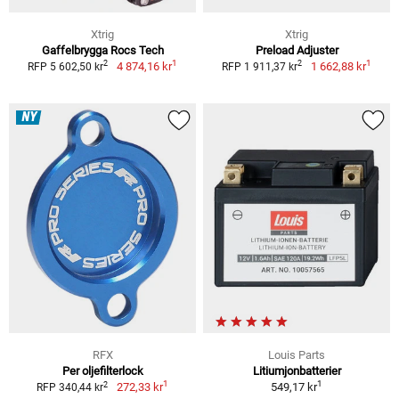
Xtrig
Xtrig
Gaffelbrygga Rocs Tech
Preload Adjuster
1
1
2
2
4 874,16 kr
1 662,88 kr
RFP 5 602,50 kr
RFP 1 911,37 kr
NY
RFX
Louis Parts
Per oljefilterlock
Litiumjonbatterier
1
1
2
272,33 kr
549,17 kr
RFP 340,44 kr