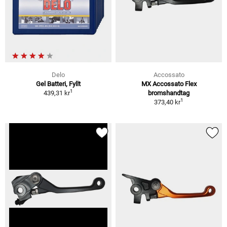
Delo
Accossato
Gel Batteri, Fyllt
MX Accossato Flex
1
439,31 kr
bromshandtag
1
373,40 kr