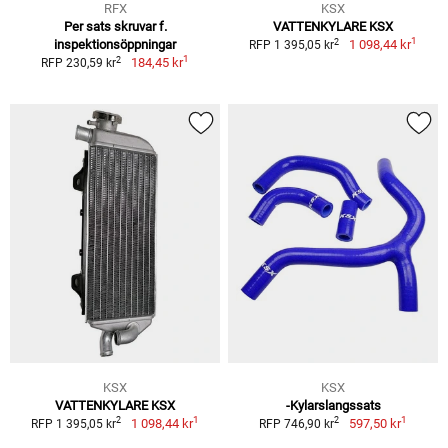
RFX
KSX
Per sats skruvar f.
VATTENKYLARE KSX
1
2
inspektionsöppningar
1 098,44 kr
RFP 1 395,05 kr
1
2
184,45 kr
RFP 230,59 kr
KSX
KSX
VATTENKYLARE KSX
-Kylarslangssats
1
1
2
2
1 098,44 kr
597,50 kr
RFP 1 395,05 kr
RFP 746,90 kr