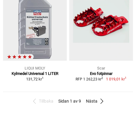
LIQUI MOLY
Scar
Kylmedel Universal 1 LITER
Evo fotpinnar
1
1
2
131,72 kr
1 019,01 kr
RFP 1 262,23 kr
Tillbaka
Sidan 1 av 9
Nästa