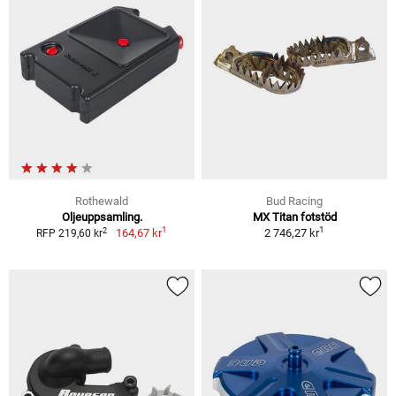
Rothewald
Bud Racing
Oljeuppsamling.
MX Titan fotstöd
1
1
2
164,67 kr
2 746,27 kr
RFP 219,60 kr