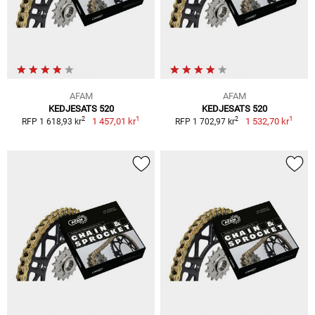
AFAM
AFAM
KEDJESATS 520
KEDJESATS 520
1
1
2
2
1 457,01 kr
1 532,70 kr
RFP 1 618,93 kr
RFP 1 702,97 kr