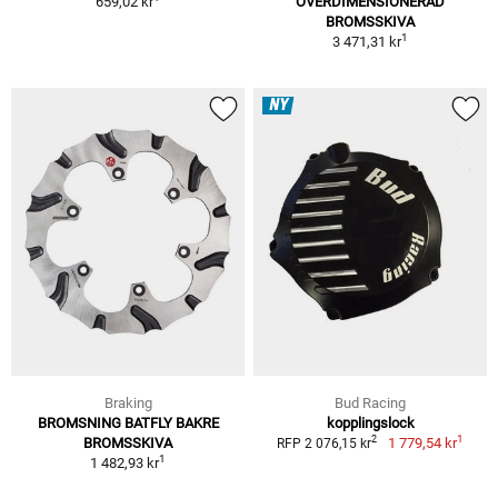
659,02 kr
ÖVERDIMENSIONERAD
BROMSSKIVA
1
3 471,31 kr
NY
Braking
Bud Racing
BROMSNING BATFLY BAKRE
kopplingslock
1
2
BROMSSKIVA
1 779,54 kr
RFP 2 076,15 kr
1
1 482,93 kr