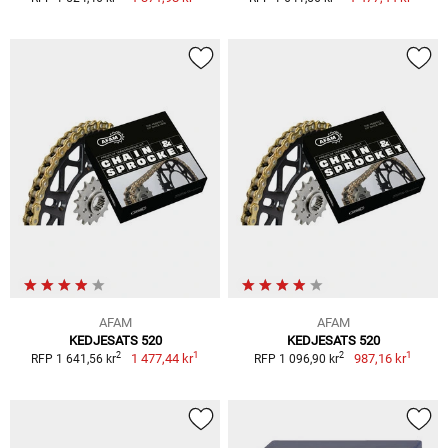
AFAM
AFAM
KEDJESATS 520
KEDJESATS 520
1
1
2
2
1 477,44 kr
987,16 kr
RFP 1 641,56 kr
RFP 1 096,90 kr