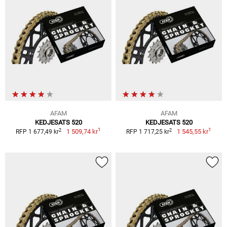
AFAM
AFAM
KEDJESATS 520
KEDJESATS 520
1
1
2
2
1 509,74 kr
1 545,55 kr
RFP 1 677,49 kr
RFP 1 717,25 kr