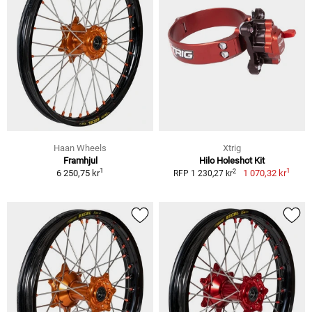
Haan Wheels
Xtrig
Framhjul
Hilo Holeshot Kit
1
1
2
6 250,75 kr
1 070,32 kr
RFP 1 230,27 kr