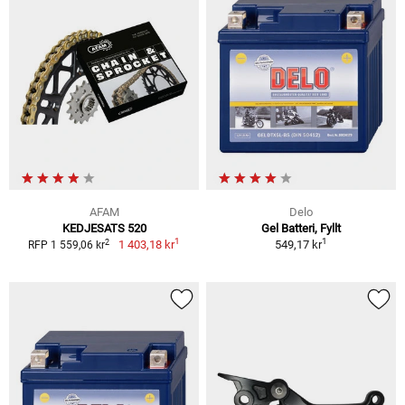
AFAM
Delo
KEDJESATS 520
Gel Batteri, Fyllt
1
1
2
1 403,18 kr
549,17 kr
RFP 1 559,06 kr