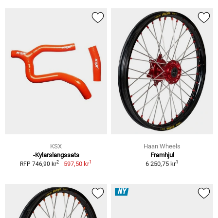
KSX
Haan Wheels
-Kylarslangssats
Framhjul
1
1
2
597,50 kr
6 250,75 kr
RFP 746,90 kr
NY