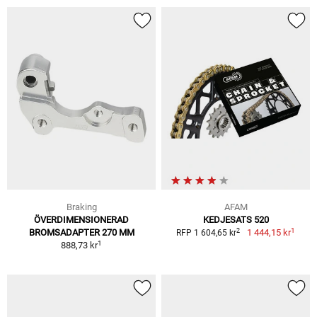
Braking
AFAM
ÖVERDIMENSIONERAD
KEDJESATS 520
1
2
BROMSADAPTER 270 MM
1 444,15 kr
RFP 1 604,65 kr
1
888,73 kr