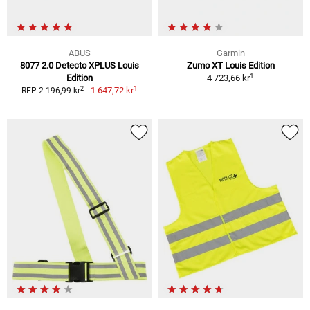
ABUS
Garmin
8077 2.0 Detecto XPLUS Louis
Zumo XT Louis Edition
1
Edition
4 723,66 kr
1
2
1 647,72 kr
RFP 2 196,99 kr