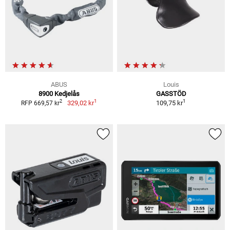
ABUS
Louis
8900 Kedjelås
GASSTÖD
1
1
2
329,02 kr
109,75 kr
RFP 669,57 kr