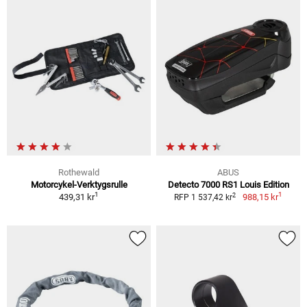
Rothewald
ABUS
Motorcykel-Verktygsrulle
Detecto 7000 RS1 Louis Edition
1
1
2
439,31 kr
988,15 kr
RFP 1 537,42 kr