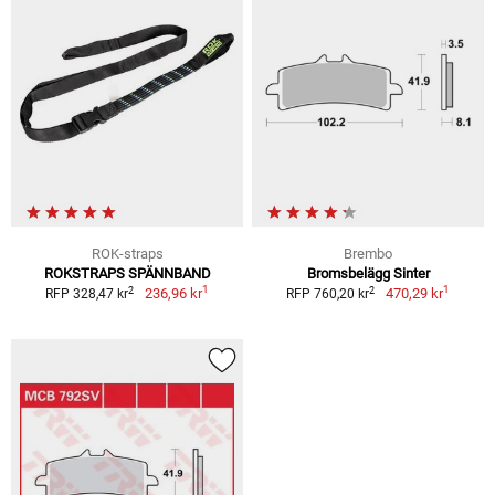
ROK-straps
Brembo
ROKSTRAPS SPÄNNBAND
Bromsbelägg Sinter
1
1
2
2
236,96 kr
470,29 kr
RFP 328,47 kr
RFP 760,20 kr