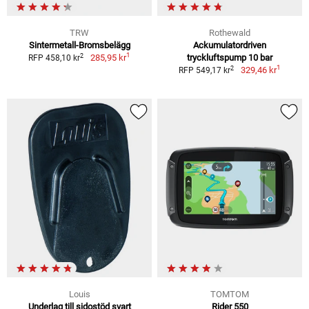
TRW
Rothewald
Sintermetall-Bromsbelägg
Ackumulatordriven
1
2
285,95 kr
tryckluftspump 10 bar
RFP 458,10 kr
1
2
329,46 kr
RFP 549,17 kr
Louis
TOMTOM
Underlag till sidostöd svart
Rider 550