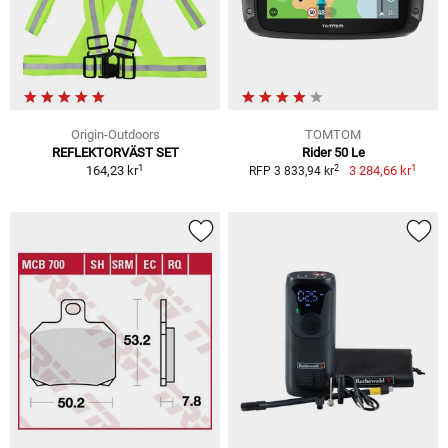
Origin-Outdoors
TOMTOM
REFLEKTORVÄST SET
Rider 50 Le
1
1
2
164,23 kr
3 284,66 kr
RFP 3 833,94 kr