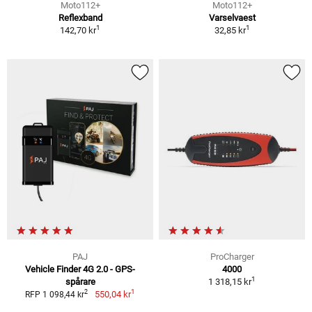
Moto112+
Moto112+
Reflexband
Varselvaest
1
1
142,70 kr
32,85 kr
PAJ
ProCharger
Vehicle Finder 4G 2.0 - GPS-
4000
1
spårare
1 318,15 kr
1
2
550,04 kr
RFP 1 098,44 kr