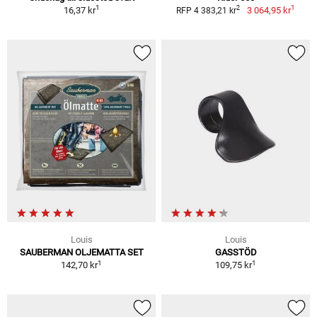
1
1
2
16,37 kr
3 064,95 kr
RFP 4 383,21 kr
Louis
Louis
SAUBERMAN OLJEMATTA SET
GASSTÖD
1
1
142,70 kr
109,75 kr