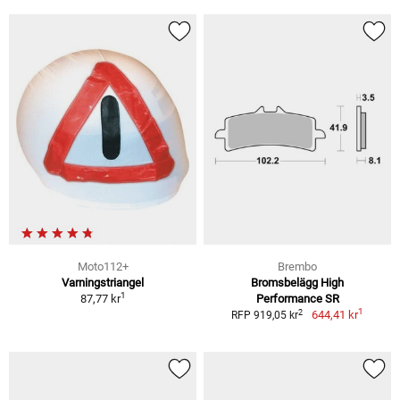
Moto112+
Brembo
Varningstriangel
Bromsbelägg High
1
87,77 kr
Performance SR
1
2
644,41 kr
RFP 919,05 kr