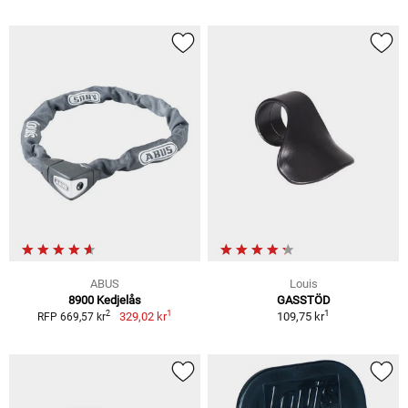
ABUS
Louis
8900 Kedjelås
GASSTÖD
1
1
2
329,02 kr
109,75 kr
RFP 669,57 kr