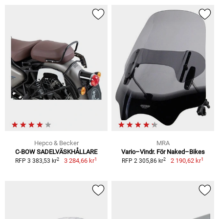
Hepco & Becker
MRA
C-BOW SADELVÄSKHÅLLARE
Vario–Vindr. För Naked–Bikes
1
1
2
2
3 284,66 kr
2 190,62 kr
RFP 3 383,53 kr
RFP 2 305,86 kr