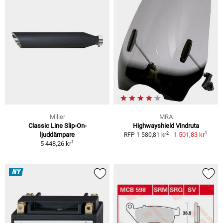
Miller
MRA
Classic Line Slip-On-
Highwayshield Vindruta
1
2
ljuddämpare
1 501,83 kr
RFP 1 580,81 kr
1
5 448,26 kr
NY