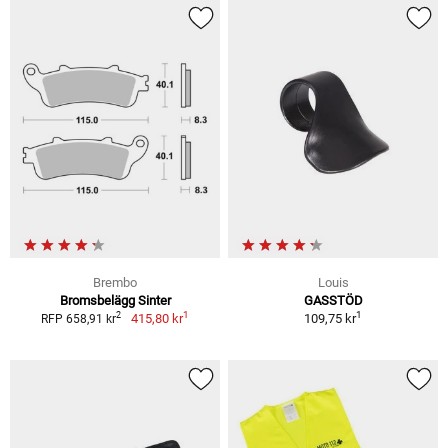
Brembo
Louis
Bromsbelägg Sinter
GASSTÖD
1
1
2
415,80 kr
109,75 kr
RFP 658,91 kr