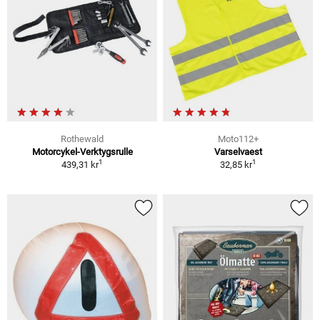
Rothewald
Moto112+
Motorcykel-Verktygsrulle
Varselvaest
1
1
439,31 kr
32,85 kr