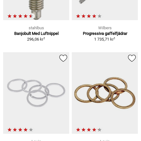
stahlbus
Wilbers
Banjobult Med Luftnippel
Progressiva gaffelfjädrar
1
1
296,06 kr
1 735,71 kr