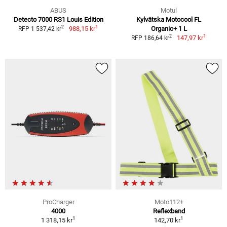
ABUS
Motul
Detecto 7000 RS1 Louis Edition
Kylvätska Motocool FL
1
2
988,15 kr
Organic+ 1 L
RFP 1 537,42 kr
1
2
147,97 kr
RFP 186,64 kr
ProCharger
Moto112+
4000
Reflexband
1
1
1 318,15 kr
142,70 kr