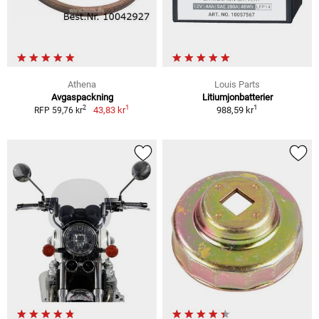
Athena
Louis Parts
Avgaspackning
Litiumjonbatterier
1
1
2
43,83 kr
988,59 kr
RFP 59,76 kr