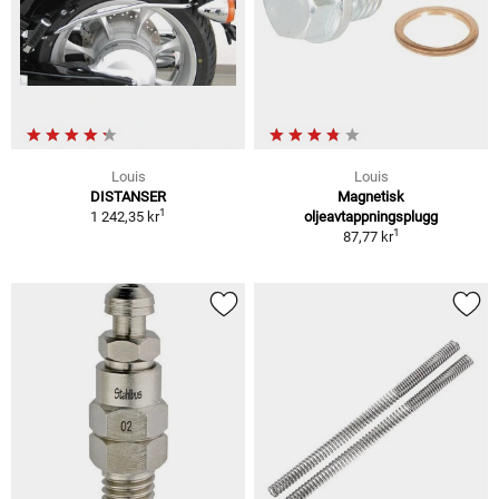
Louis
Louis
DISTANSER
Magnetisk
1
1 242,35 kr
oljeavtappningsplugg
1
87,77 kr