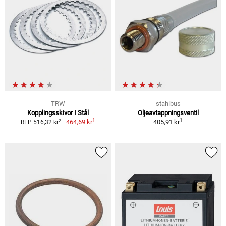
TRW
stahlbus
Kopplingsskivor I Stål
Oljeavtappningsventil
1
1
2
464,69 kr
405,91 kr
RFP 516,32 kr