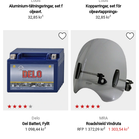
Louis
Louis
Aluminium-tätningsringar, set f
Kopparringar, set för
oljeavt.
oljeavtappnings-
1
1
32,85 kr
32,85 kr
Delo
MRA
Gel Batteri, Fyllt
Roadshield Vindruta
1
1
2
1 098,44 kr
1 303,54 kr
RFP 1 372,09 kr