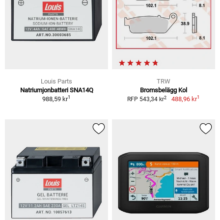
Louis Parts
TRW
Natriumjonbatteri SNA14Q
Bromsbelägg Kol
1
1
2
988,59 kr
488,96 kr
RFP 543,34 kr