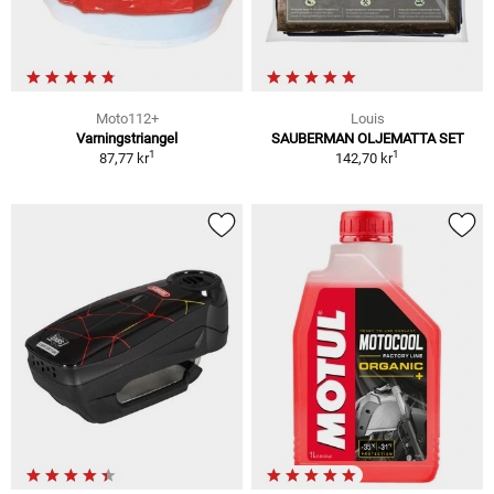
Moto112+
Louis
Varningstriangel
SAUBERMAN OLJEMATTA SET
1
1
87,77 kr
142,70 kr