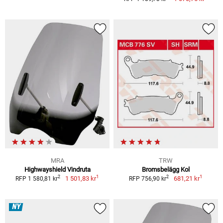
MRA
TRW
Highwayshield Vindruta
Bromsbelägg Kol
1
1
2
2
1 501,83 kr
681,21 kr
RFP 1 580,81 kr
RFP 756,90 kr
NY