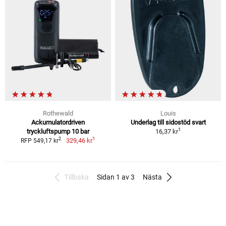
Rothewald
Louis
Ackumulatordriven
Underlag till sidostöd svart
1
tryckluftspump 10 bar
16,37 kr
1
2
329,46 kr
RFP 549,17 kr
Tillbaka
Sidan 1 av 3
Nästa