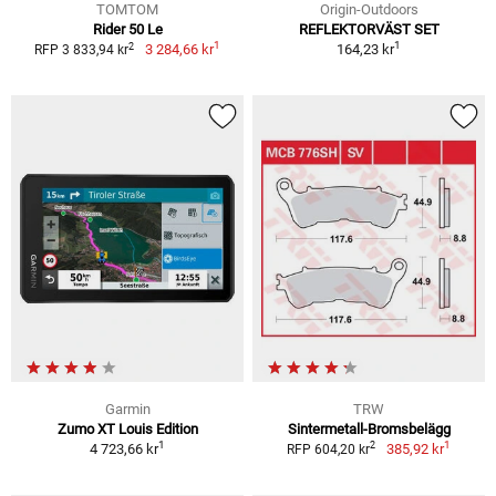
TOMTOM
Origin-Outdoors
Rider 50 Le
REFLEKTORVÄST SET
1
1
2
3 284,66 kr
164,23 kr
RFP 3 833,94 kr
Garmin
TRW
Zumo XT Louis Edition
Sintermetall-Bromsbelägg
1
1
2
4 723,66 kr
385,92 kr
RFP 604,20 kr