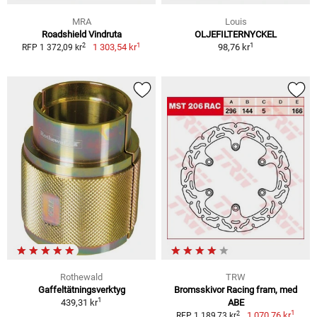
MRA
Louis
Roadshield Vindruta
OLJEFILTERNYCKEL
1
1
2
1 303,54 kr
98,76 kr
RFP 1 372,09 kr
Rothewald
TRW
Gaffeltätningsverktyg
Bromsskivor Racing fram, med
1
439,31 kr
ABE
1
2
1 070,76 kr
RFP 1 189,73 kr