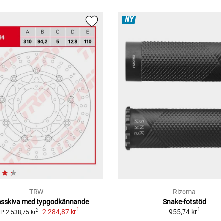
NY
TRW
Rizoma
sskiva med typgodkännande
Snake-fotstöd
1
1
2 284,87 kr
955,74 kr
2
P 2 538,75 kr