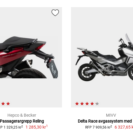
Hepco & Becker
MIVV
Passagerargrepp Reling
Delta Race avgassystem med
1
1 285,30 kr
6 327,65 
2
2
P 1 329,25 kr
RFP 7 909,56 kr