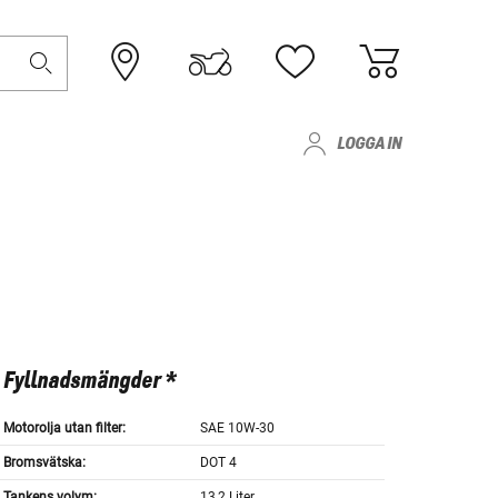
LOGGA IN
Fyllnadsmängder *
Motorolja utan filter:
SAE 10W-30
Bromsvätska:
DOT 4
Tankens volym:
13,2 Liter