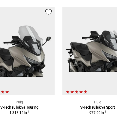
Puig
Puig
V-Tech rullskiva Touring
V-Tech rullskiva Sport
1
1
1 318,15 kr
977,60 kr