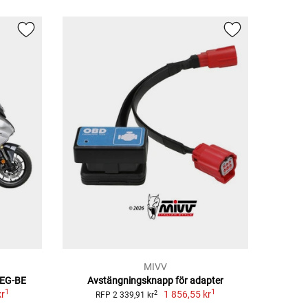
MIVV
 EG-BE
Avstängningsknapp för adapter
1
1
kr
1 856,55 kr
2
RFP 2 339,91 kr