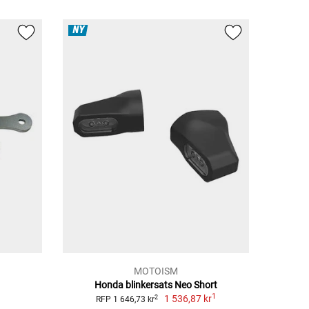
NY
MOTOISM
Honda blinkersats Neo Short
1
1 536,87 kr
2
RFP 1 646,73 kr