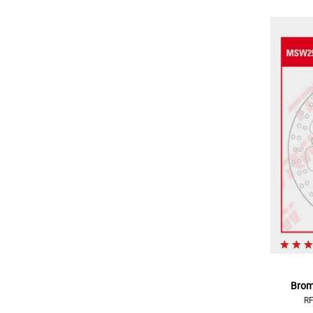
Brom
RF