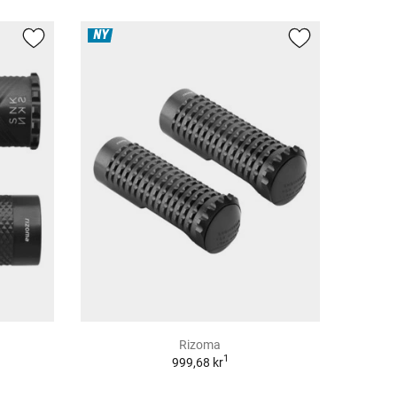
NY
Rizoma
1
999,68 kr