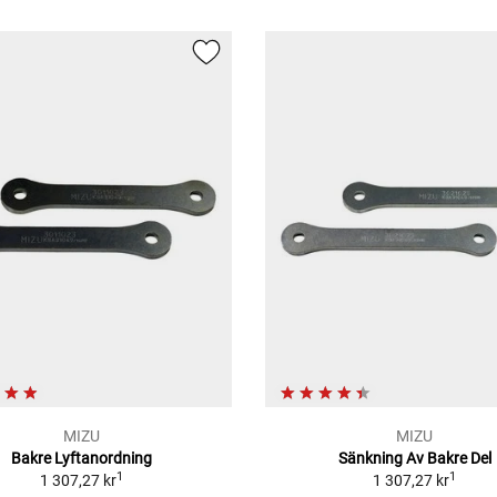
MIZU
MIZU
Bakre Lyftanordning
Sänkning Av Bakre Del
1
1
1 307,27 kr
1 307,27 kr