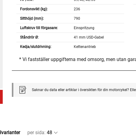
Fordonsvikt (kg):
236
Sitthöjd (mm):
790
Luftskruv till förgasare:
Einspritzung
Ståndrör Ø:
41 mm USD-Gabel
Kedja/slutdrivning:
Kettenantrieb
* Vi fastställer uppgifterna med omsorg, men utan gar
Saknar du data eller artiklar i översikten för din motorcykel? El
lvarianter
per sida
: