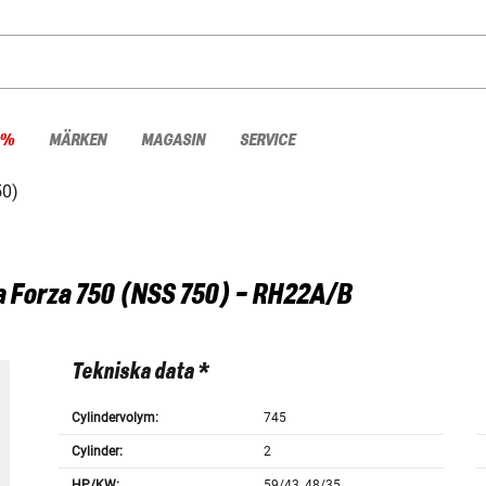
 %
MÄRKEN
MAGASIN
SERVICE
50)
a
Forza 750 (NSS 750) - RH22A/B
Tekniska data *
Cylindervolym:
745
Cylinder:
2
HP/KW:
59/43, 48/35