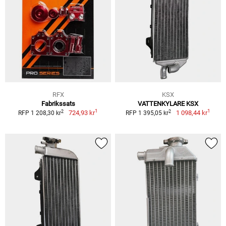
RFX
KSX
Fabrikssats
VATTENKYLARE KSX
1
1
2
2
724,93 kr
1 098,44 kr
RFP 1 208,30 kr
RFP 1 395,05 kr