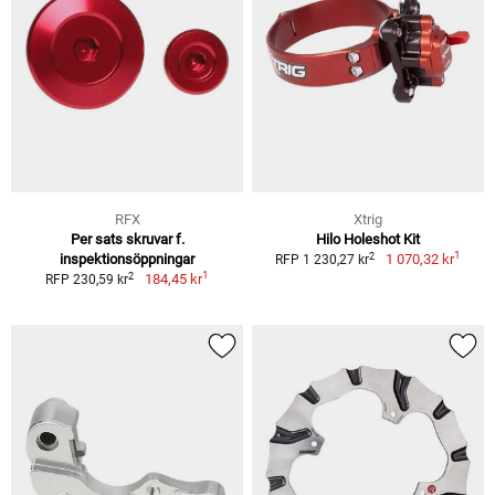
RFX
Xtrig
Per sats skruvar f.
Hilo Holeshot Kit
1
2
inspektionsöppningar
1 070,32 kr
RFP 1 230,27 kr
1
2
184,45 kr
RFP 230,59 kr