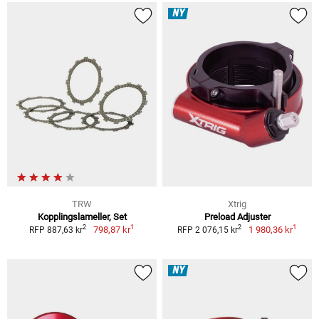
NY
TRW
Xtrig
Kopplingslameller, Set
Preload Adjuster
1
1
2
2
798,87 kr
1 980,36 kr
RFP 887,63 kr
RFP 2 076,15 kr
NY