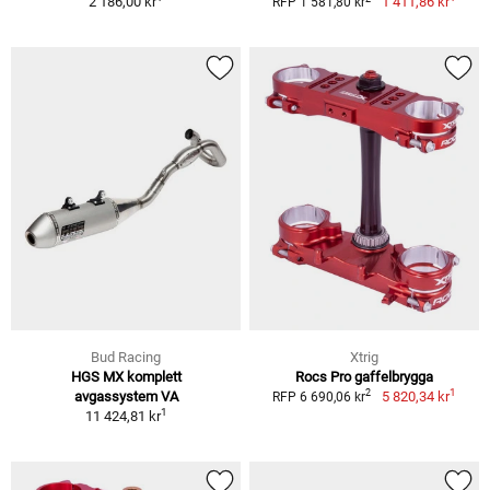
2 186,00 kr
1 411,86 kr
RFP 1 581,80 kr
Bud Racing
Xtrig
HGS MX komplett
Rocs Pro gaffelbrygga
1
2
avgassystem VA
5 820,34 kr
RFP 6 690,06 kr
1
11 424,81 kr