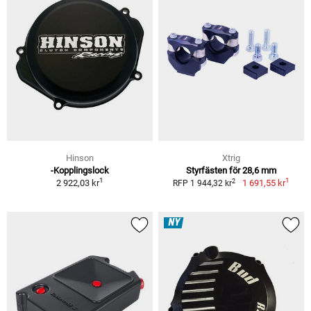
Hinson
Xtrig
-Kopplingslock
Styrfästen för 28,6 mm
1
1
2
2 922,03 kr
1 691,55 kr
RFP 1 944,32 kr
NY