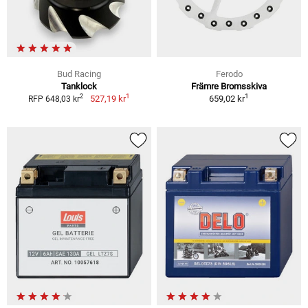
Bud Racing
Ferodo
Tanklock
Främre Bromsskiva
1
1
2
527,19 kr
659,02 kr
RFP 648,03 kr