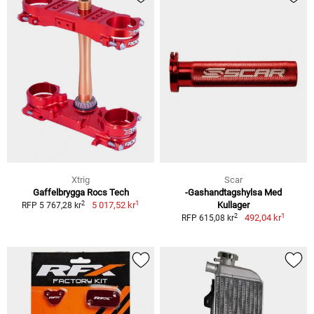
Xtrig
Scar
Gaffelbrygga Rocs Tech
-Gashandtagshylsa Med
1
2
5 017,52 kr
Kullager
RFP 5 767,28 kr
1
2
492,04 kr
RFP 615,08 kr