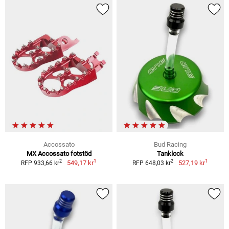
Accossato
Bud Racing
MX Accossato fotstöd
Tanklock
1
1
2
2
549,17 kr
527,19 kr
RFP 933,66 kr
RFP 648,03 kr