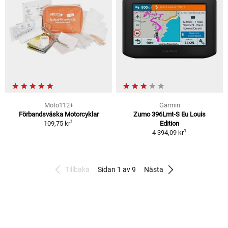
Moto112+
Garmin
Förbandsväska Motorcyklar
Zumo 396Lmt-S Eu Louis
1
109,75 kr
Edition
1
4 394,09 kr
Tillbaka
Sidan 1 av 9
Nästa