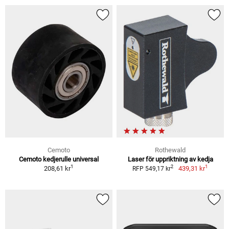
Cemoto
Rothewald
Cemoto kedjerulle universal
Laser för uppriktning av kedja
1
1
2
208,61 kr
439,31 kr
RFP 549,17 kr