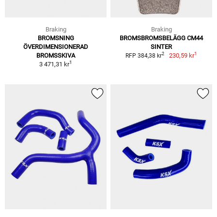
Braking
Braking
BROMSNING
BROMSBROMSBELÄGG CM44
ÖVERDIMENSIONERAD
SINTER
1
2
BROMSSKIVA
230,59 kr
RFP 384,38 kr
1
3 471,31 kr