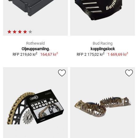
Rothewald
Bud Racing
Oljeuppsamling.
kopplingslock
1
1
2
2
164,67 kr
1 669,69 kr
RFP 219,60 kr
RFP 2 175,02 kr