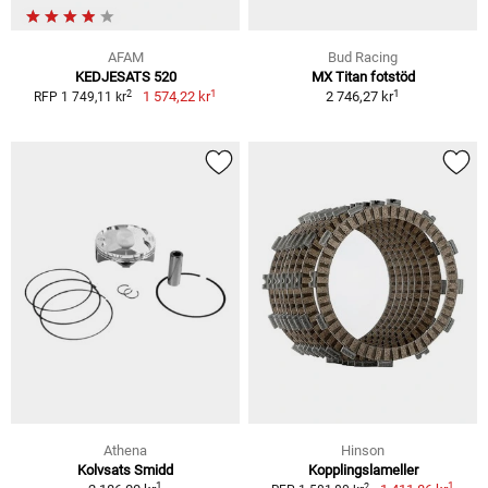
AFAM
Bud Racing
KEDJESATS 520
MX Titan fotstöd
1
1
2
1 574,22 kr
2 746,27 kr
RFP 1 749,11 kr
Athena
Hinson
Kolvsats Smidd
Kopplingslameller
1
1
2