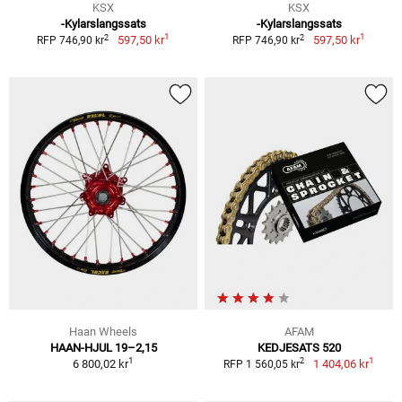
KSX
KSX
-Kylarslangssats
-Kylarslangssats
1
1
2
2
597,50 kr
597,50 kr
RFP 746,90 kr
RFP 746,90 kr
Haan Wheels
AFAM
HAAN-HJUL 19–2,15
KEDJESATS 520
1
1
2
6 800,02 kr
1 404,06 kr
RFP 1 560,05 kr