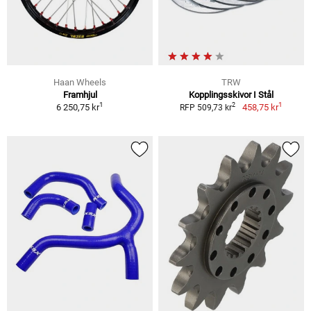
Haan Wheels
TRW
Framhjul
Kopplingsskivor I Stål
1
1
2
6 250,75 kr
458,75 kr
RFP 509,73 kr