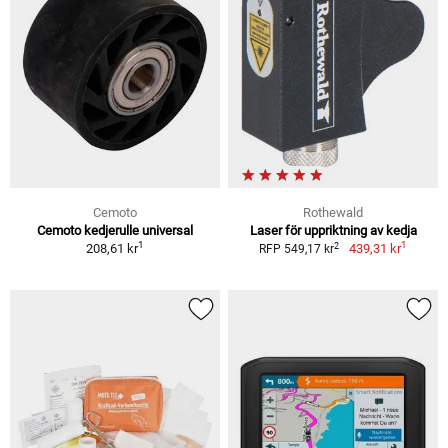
Cemoto
Rothewald
Cemoto kedjerulle universal
Laser för uppriktning av kedja
1
1
2
208,61 kr
439,31 kr
RFP 549,17 kr