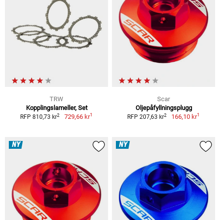
TRW
Scar
Kopplingslameller, Set
Oljepåfyllningsplugg
1
1
2
2
729,66 kr
166,10 kr
RFP 810,73 kr
RFP 207,63 kr
NY
NY