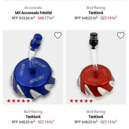
Accossato
Bud Racing
MX Accossato fotstöd
Tanklock
1
1
2
2
549,17 kr
527,19 kr
RFP 933,66 kr
RFP 648,03 kr
Bud Racing
Bud Racing
Tanklock
Tanklock
1
1
2
2
527,19 kr
527,19 kr
RFP 648,03 kr
RFP 648,03 kr