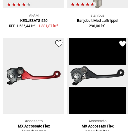
AFAM
stahlbus
KEDJESATS 520
Banjobult Med Luftnippel
1
1
2
1 381,87 kr
296,06 kr
RFP 1 535,44 kr
Accossato
Accossato
MX Accossato Flex
MX Accossato Flex