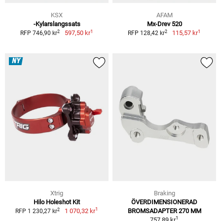
KSX
AFAM
-Kylarslangssats
Mx-Drev 520
1
1
2
2
597,50 kr
115,57 kr
RFP 746,90 kr
RFP 128,42 kr
NY
Xtrig
Braking
Hilo Holeshot Kit
ÖVERDIMENSIONERAD
1
2
1 070,32 kr
BROMSADAPTER 270 MM
RFP 1 230,27 kr
1
757,89 kr