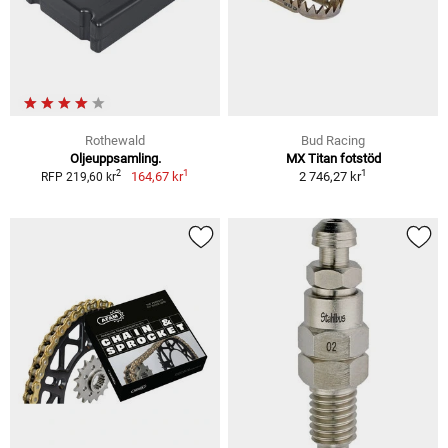
Rothewald
Bud Racing
Oljeuppsamling.
MX Titan fotstöd
1
1
2
164,67 kr
2 746,27 kr
RFP 219,60 kr