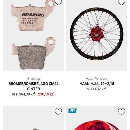
Braking
Haan Wheels
BROMSBROMSBELÄGG CM44
HAAN-HJUL 19–2,15
1
SINTER
6 800,02 kr
1
2
230,59 kr
RFP 384,38 kr
NY