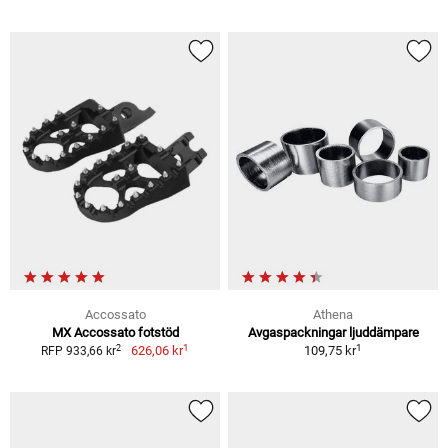
Accossato
Athena
MX Accossato fotstöd
Avgaspackningar ljuddämpare
1
1
2
626,06 kr
109,75 kr
RFP 933,66 kr