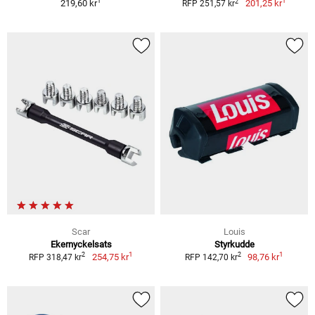
1
1
2
219,60 kr
201,25 kr
RFP 251,57 kr
Scar
Louis
Ekernyckelsats
Styrkudde
1
1
2
2
254,75 kr
98,76 kr
RFP 318,47 kr
RFP 142,70 kr