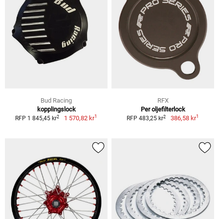
Bud Racing
RFX
kopplingslock
Per oljefilterlock
1
1
2
2
1 570,82 kr
386,58 kr
RFP 1 845,45 kr
RFP 483,25 kr