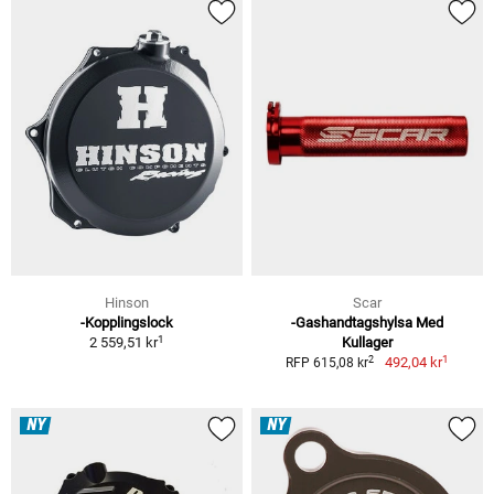
Hinson
Scar
-Kopplingslock
-Gashandtagshylsa Med
1
2 559,51 kr
Kullager
1
2
492,04 kr
RFP 615,08 kr
NY
NY