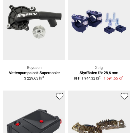
Boyesen
Xtrig
Vattenpumpslock Supercooler
Styrfästen för 28,6 mm
1
1
2
3 229,63 kr
1 691,55 kr
RFP 1 944,32 kr