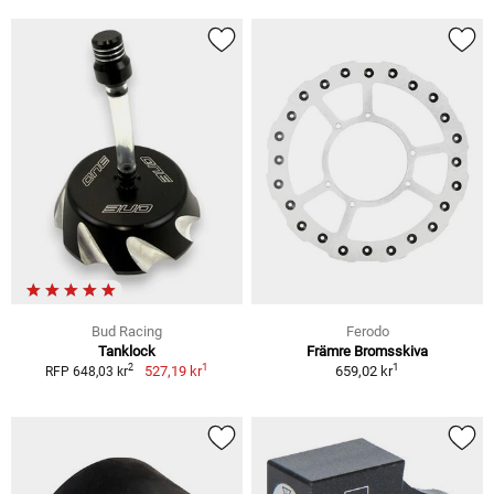
Bud Racing
Ferodo
Tanklock
Främre Bromsskiva
1
1
2
527,19 kr
659,02 kr
RFP 648,03 kr