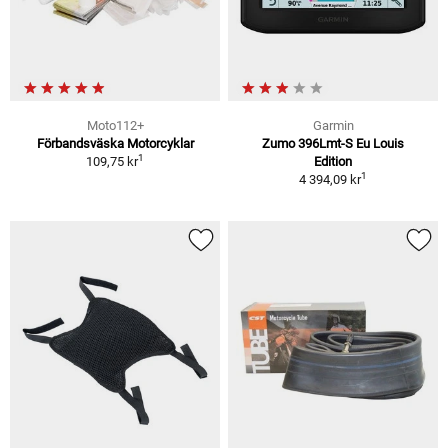
Moto112+
Garmin
Förbandsväska Motorcyklar
Zumo 396Lmt-S Eu Louis
1
109,75 kr
Edition
1
4 394,09 kr