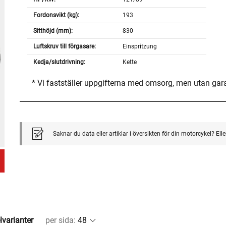
Fordonsvikt (kg):
193
Sitthöjd (mm):
830
Luftskruv till förgasare:
Einspritzung
Kedja/slutdrivning:
Kette
* Vi fastställer uppgifterna med omsorg, men utan gar
Saknar du data eller artiklar i översikten för din motorcykel? El
lvarianter
per sida
: