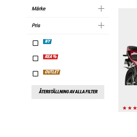
Märke
Pris
NY
REA %
OUTLET
ÅTERSTÄLLNING AV ALLA FILTER