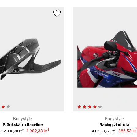
Bodystyle
Bodystyle
Stänkskärm Raceline
Racing vindruta
1
1 982,33 kr
886,53 kr
2
2
P 2 086,70 kr
RFP 933,22 kr