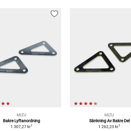
MIZU
MIZU
Bakre Lyftanordning
Sänkning Av Bakre Del
1
1
1 307,27 kr
1 262,23 kr