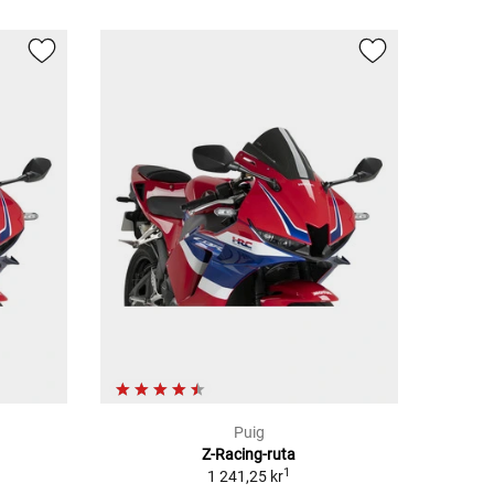
Puig
Z-Racing-ruta
1
1 241,25 kr