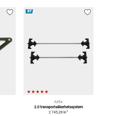
NY
AXfix
2.0 transportsäkerhetssystem
1
2 745,28 kr