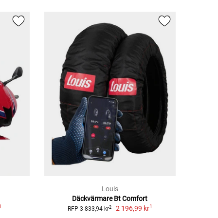
Louis
Däckvärmare Bt Comfort
1
1
2 196,99 kr
2
RFP 3 833,94 kr