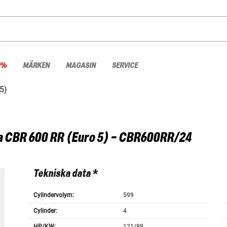
 %
MÄRKEN
MAGASIN
SERVICE
5)
a
CBR 600 RR (Euro 5) - CBR600RR/24
Tekniska data *
Cylindervolym:
599
Cylinder:
4
HP/KW:
121/89