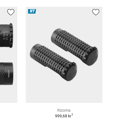
NY
Rizoma
1
999,68 kr