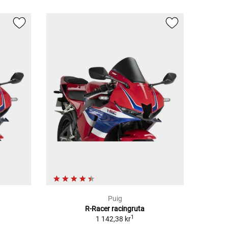
Puig
R-Racer racingruta
1
1 142,38 kr