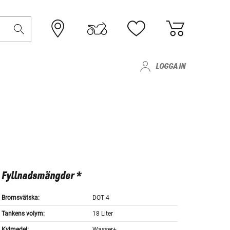
LOGGA IN
Fyllnadsmängder *
Bromsvätska:
DOT 4
Tankens volym:
18 Liter
Kylmedel:
Wasser+