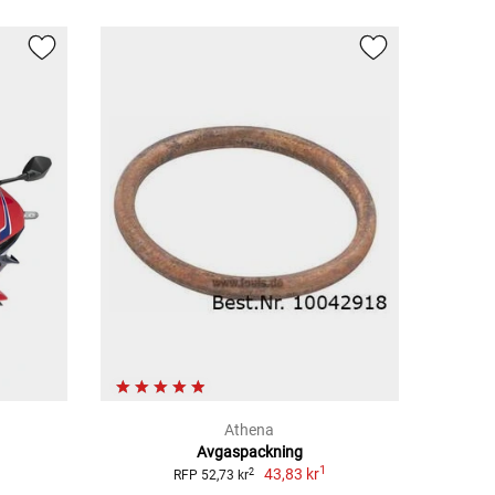
Athena
Avgaspackning
1
43,83 kr
2
RFP 52,73 kr