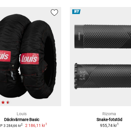
NY
Louis
Rizoma
Däckvärmare Basic
Snake-fotstöd
1
1
2 186,11 kr
955,74 kr
2
P 3 284,66 kr