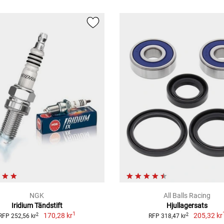
NGK
All Balls Racing
Iridium Tändstift
Hjullagersats
1
170,28 kr
205,32 kr
2
2
RFP 252,56 kr
RFP 318,47 kr