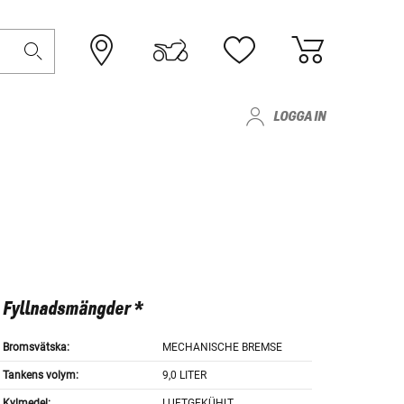
LOGGA IN
Fyllnadsmängder *
Bromsvätska:
MECHANISCHE BREMSE
Tankens volym:
9,0 LITER
Kylmedel:
LUFTGEKÜHLT