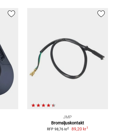
JMP
l
Bromsljuskontakt
1
89,20 kr
2
RFP 98,76 kr