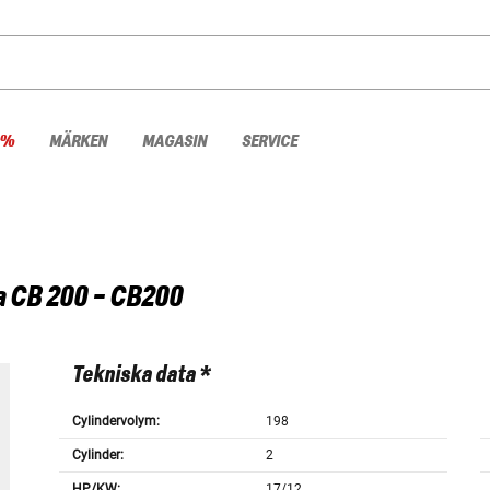
 %
MÄRKEN
MAGASIN
SERVICE
a
CB 200 - CB200
Tekniska data *
Cylindervolym:
198
Cylinder:
2
HP/KW:
17/12