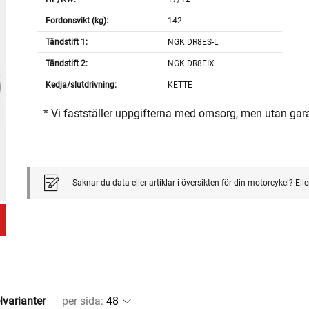
Fordonsvikt (kg):
142
Tändstift 1:
NGK DR8ES-L
Tändstift 2:
NGK DR8EIX
Kedja/slutdrivning:
KETTE
* Vi fastställer uppgifterna med omsorg, men utan gar
Saknar du data eller artiklar i översikten för din motorcykel? El
lvarianter
per sida
: