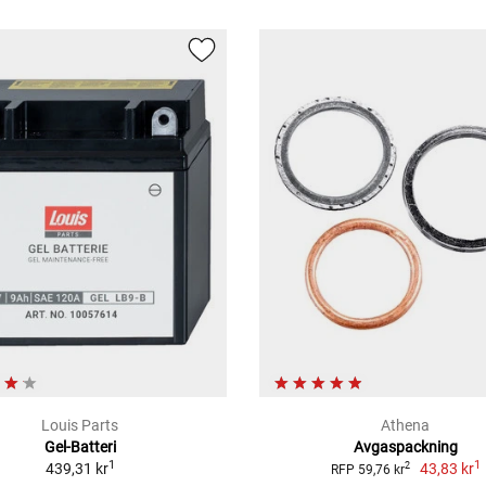
Louis Parts
Athena
Gel-Batteri
Avgaspackning
1
1
439,31 kr
43,83 kr
2
RFP 59,76 kr