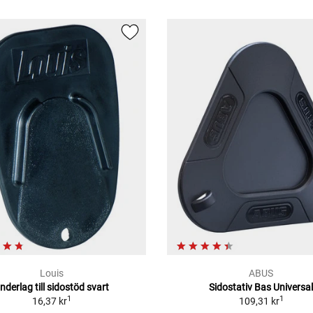
Louis
ABUS
nderlag till sidostöd svart
Sidostativ Bas Universa
1
1
16,37 kr
109,31 kr