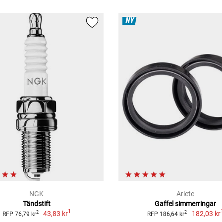
NY
NGK
Ariete
Tändstift
Gaffel simmerringar
1
43,83 kr
182,03 kr
2
2
RFP 76,79 kr
RFP 186,64 kr