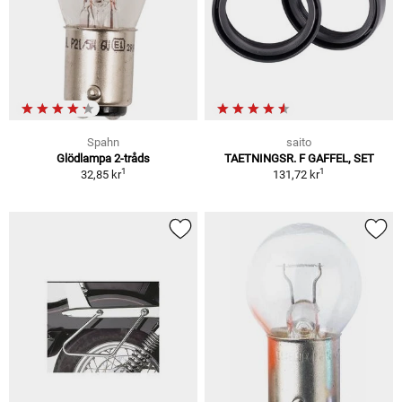
Spahn
saito
Glödlampa 2-tråds
TAETNINGSR. F GAFFEL, SET
1
1
32,85 kr
131,72 kr