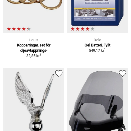
Louis
Delo
Kopparringar, set för
Gel Batteri, Fyllt
1
oljeavtappnings-
549,17 kr
1
32,85 kr