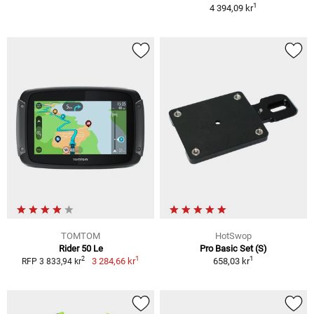
1
4 394,09 kr
TOMTOM
HotSwop
Rider 50 Le
Pro Basic Set (S)
1
1
2
3 284,66 kr
658,03 kr
RFP 3 833,94 kr