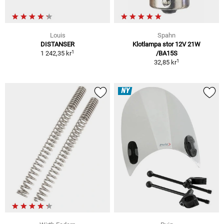
Louis
Spahn
DISTANSER
Klotlampa stor 12V 21W
1
1 242,35 kr
/BA15S
1
32,85 kr
NY