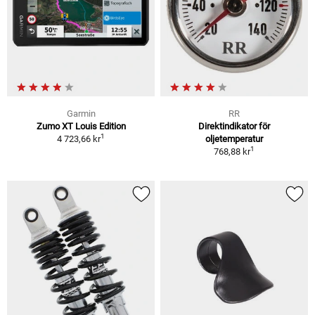
Garmin
RR
Zumo XT Louis Edition
Direktindikator för
1
4 723,66 kr
oljetemperatur
1
768,88 kr