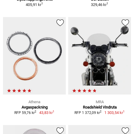
1
1
405,91 kr
329,46 kr
Athena
MRA
Avgaspackning
Roadshield Vindruta
1
1
2
2
43,83 kr
1 303,54 kr
RFP 59,76 kr
RFP 1 372,09 kr