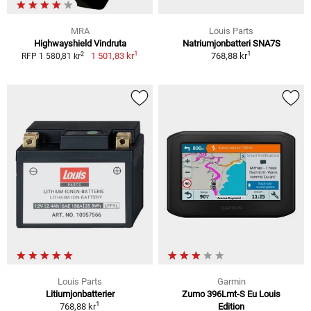
MRA
Louis Parts
Highwayshield Vindruta
Natriumjonbatteri SNA7S
1
1
2
1 501,83 kr
768,88 kr
RFP 1 580,81 kr
Louis Parts
Garmin
Litiumjonbatterier
Zumo 396Lmt-S Eu Louis
1
768,88 kr
Edition