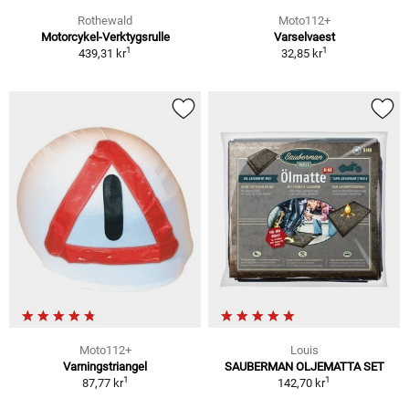
Rothewald
Moto112+
Motorcykel-Verktygsrulle
Varselvaest
1
1
439,31 kr
32,85 kr
Moto112+
Louis
Varningstriangel
SAUBERMAN OLJEMATTA SET
1
1
87,77 kr
142,70 kr