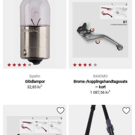
Spahn
RAXIMO
Glödlampor
Broms-/kopplingshandtagssats
1
32,85 kr
– kort
1
1 087,56 kr