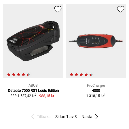
ABUS
ProCharger
Detecto 7000 RS1 Louis Edition
4000
1
1
2
988,15 kr
1 318,15 kr
RFP 1 537,42 kr
Tillbaka
Sidan 1 av 3
Nästa