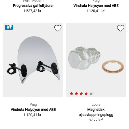
Wirth Federn
Puig
Progressiva gaffelfjädrar
Vindruta Halycyon med ABE
1
1
1 537,42 kr
1 120,41 kr
NY
Puig
Louis
Vindruta Halycyon med ABE
Magnetisk
1
1 120,41 kr
oljeavtappningsplugg
1
87,77 kr