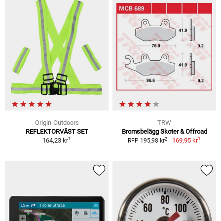
Origin-Outdoors
TRW
REFLEKTORVÄST SET
Bromsbelägg Skoter & Offroad
1
1
2
164,23 kr
169,95 kr
RFP 195,98 kr