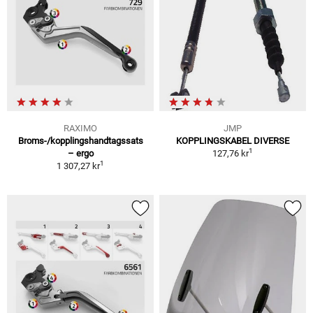
RAXIMO
JMP
Broms-/kopplingshandtagssats
KOPPLINGSKABEL DIVERSE
1
– ergo
127,76 kr
1
1 307,27 kr