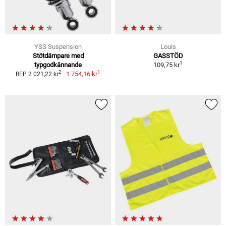
YSS Suspension
Louis
Stötdämpare med
GASSTÖD
1
typgodkännande
109,75 kr
1
2
1 754,16 kr
RFP 2 021,22 kr