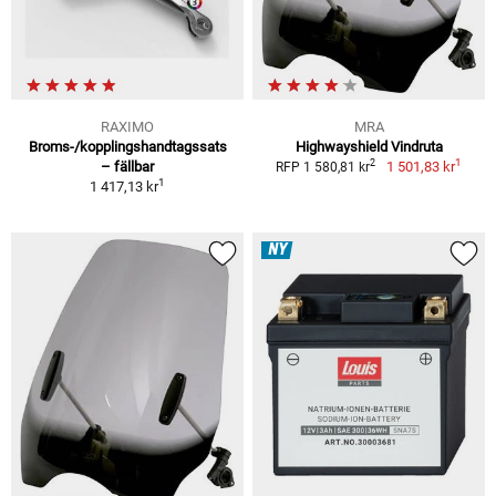
RAXIMO
MRA
Broms-/kopplingshandtagssats
Highwayshield Vindruta
1
2
– fällbar
1 501,83 kr
RFP 1 580,81 kr
1
1 417,13 kr
NY