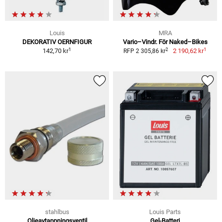
Louis
MRA
DEKORATIV OERNFIGUR
Vario–Vindr. För Naked–Bikes
1
1
2
142,70 kr
2 190,62 kr
RFP 2 305,86 kr
stahlbus
Louis Parts
Oljeavtappningsventil
Gel-Batteri