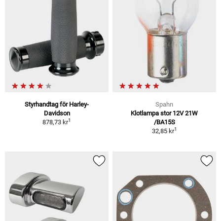
Styrhandtag för Harley-
Spahn
Davidson
Klotlampa stor 12V 21W
1
878,73 kr
/BA15S
1
32,85 kr