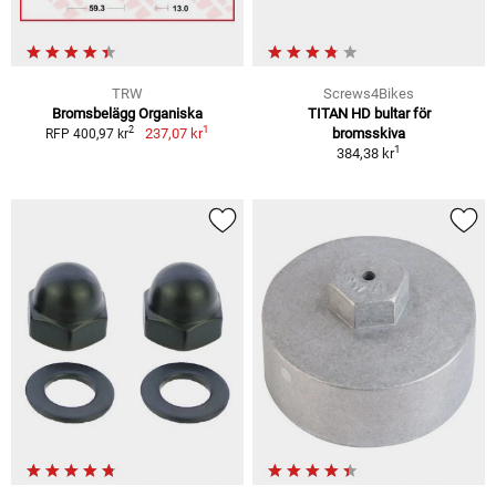
TRW
Screws4Bikes
Bromsbelägg Organiska
TITAN HD bultar för
1
2
237,07 kr
bromsskiva
RFP 400,97 kr
1
384,38 kr