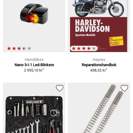
HeinzBikes
Haynes
Nano 3-I-1 Led-Blinkers
Reparationshandbok
1
1
2 955,10 kr
438,32 kr