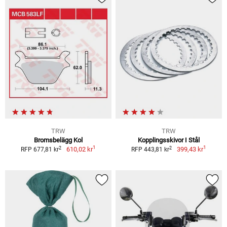
TRW
TRW
Bromsbelägg Kol
Kopplingsskivor I Stål
1
1
2
2
610,02 kr
399,43 kr
RFP 677,81 kr
RFP 443,81 kr