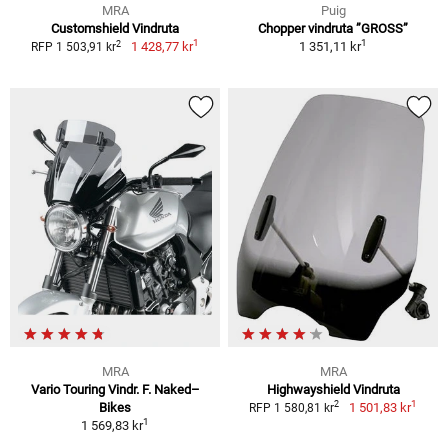
MRA
Puig
Customshield Vindruta
Chopper vindruta ”GROSS”
1
1
2
1 428,77 kr
1 351,11 kr
RFP 1 503,91 kr
MRA
MRA
Vario Touring Vindr. F. Naked–
Highwayshield Vindruta
1
2
Bikes
1 501,83 kr
RFP 1 580,81 kr
1
1 569,83 kr