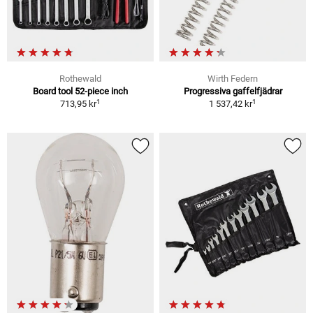
Rothewald
Wirth Federn
Board tool 52-piece inch
Progressiva gaffelfjädrar
1
1
713,95 kr
1 537,42 kr