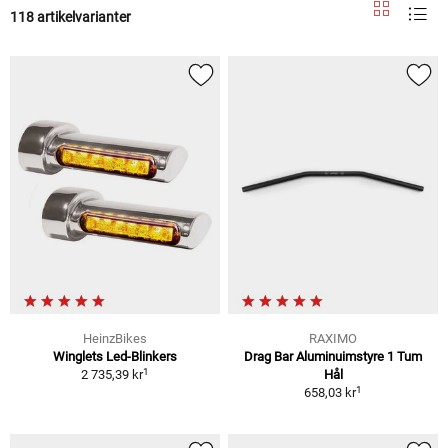
118 artikelvarianter
HeinzBikes
RAXIMO
Winglets Led-Blinkers
Drag Bar Aluminuimstyre 1 Tum
1
2 735,39 kr
Hål
1
658,03 kr