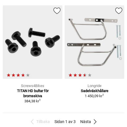
Screws4Bikes
Longride
TITAN HD bultar för
Sadelväskhållare
1
bromsskiva
1 450,09 kr
1
384,38 kr
Tillbaka
Sidan 1 av 3
Nästa