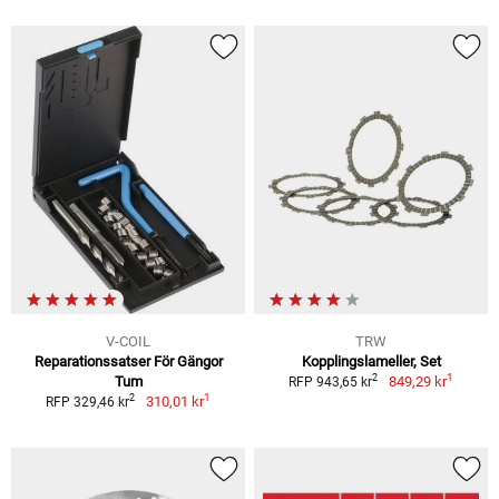
V-COIL
TRW
Reparationssatser För Gängor
Kopplingslameller, Set
1
2
Tum
849,29 kr
RFP 943,65 kr
1
2
310,01 kr
RFP 329,46 kr