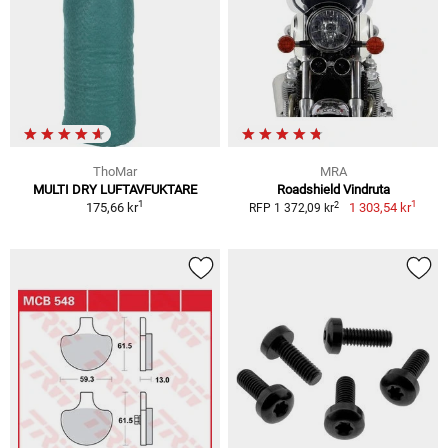
ThoMar
MRA
MULTI DRY LUFTAVFUKTARE
Roadshield Vindruta
1
1
2
175,66 kr
1 303,54 kr
RFP 1 372,09 kr