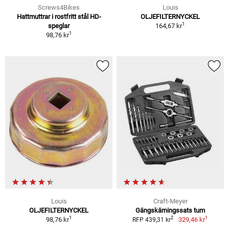
Screws4Bikes
Louis
Hattmuttrar i rostfritt stål HD-
OLJEFILTERNYCKEL
1
speglar
164,67 kr
1
98,76 kr
Louis
Craft-Meyer
OLJEFILTERNYCKEL
Gängskärningssats tum
1
1
2
98,76 kr
329,46 kr
RFP 439,31 kr