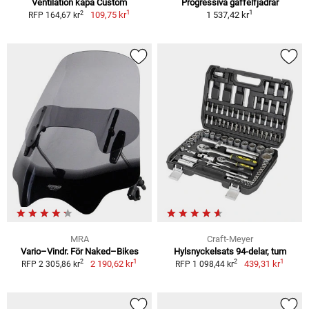
Ventilation kåpa Custom
Progressiva gaffelfjädrar
1
1
2
109,75 kr
1 537,42 kr
RFP 164,67 kr
MRA
Craft-Meyer
Vario–Vindr. För Naked–Bikes
Hylsnyckelsats 94-delar, tum
1
1
2
2
2 190,62 kr
439,31 kr
RFP 2 305,86 kr
RFP 1 098,44 kr