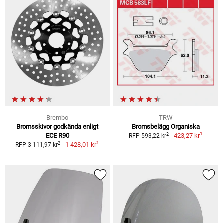
Brembo
TRW
Bromsskivor godkända enligt
Bromsbelägg Organiska
1
2
ECE R90
423,27 kr
RFP 593,22 kr
1
2
1 428,01 kr
RFP 3 111,97 kr