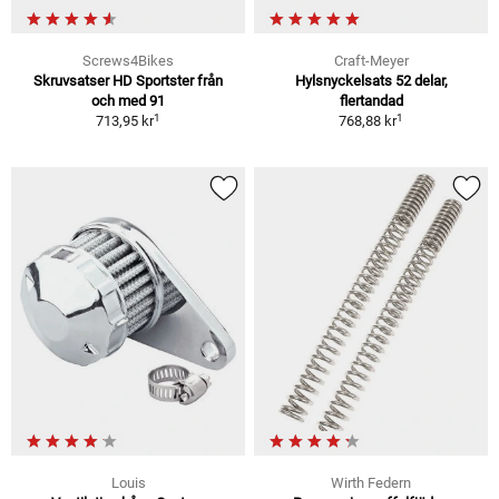
Screws4Bikes
Craft-Meyer
Skruvsatser HD Sportster från
Hylsnyckelsats 52 delar,
och med 91
flertandad
1
1
713,95 kr
768,88 kr
Louis
Wirth Federn