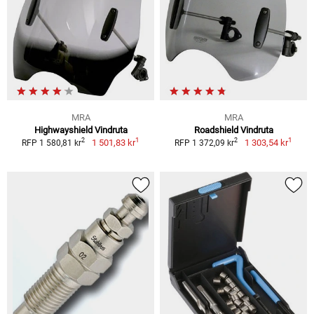
MRA
MRA
Highwayshield Vindruta
Roadshield Vindruta
1
1
2
2
1 501,83 kr
1 303,54 kr
RFP 1 580,81 kr
RFP 1 372,09 kr