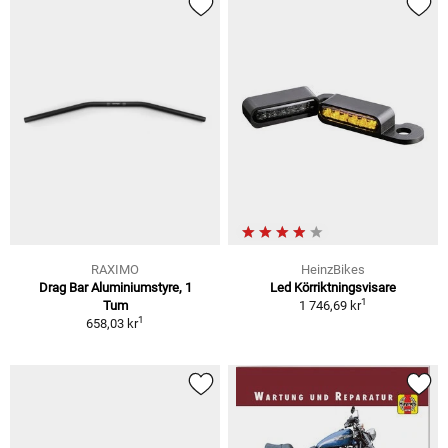
RAXIMO
HeinzBikes
Drag Bar Aluminiumstyre, 1
Led Körriktningsvisare
1
Tum
1 746,69 kr
1
658,03 kr