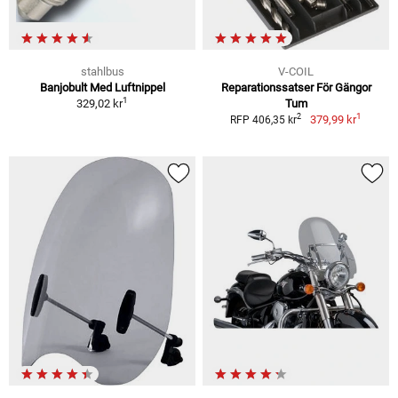
stahlbus
V-COIL
Banjobult Med Luftnippel
Reparationssatser För Gängor
1
329,02 kr
Tum
1
2
379,99 kr
RFP 406,35 kr