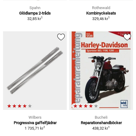
Spahn
Rothewald
Glödlampa 2-tråds
Kombinyckelsats
1
1
32,85 kr
329,46 kr
Wilbers
Bucheli
Progressiva gaffelfjädrar
Reparationshandböcker
1
1
1 735,71 kr
438,32 kr