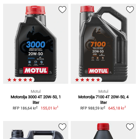
Motul
Motul
Motorolja 3000 4T 20W-50, 1
Motorolja 7100 4T 20W-50, 4
liter
liter
1
1
2
2
155,01 kr
645,18 kr
RFP 186,64 kr
RFP 988,59 kr