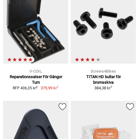
V-COIL
Screws4Bikes
Reparationssatser För Gängor
TITAN HD bultar för
Tum
bromsskiva
1
1
2
379,99 kr
384,38 kr
RFP 406,35 kr