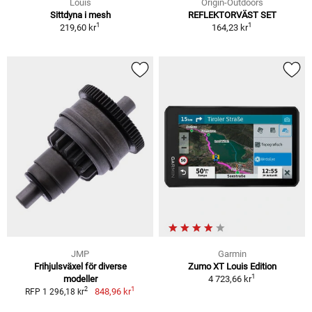
Louis
Origin-Outdoors
Sittdyna i mesh
REFLEKTORVÄST SET
1
1
219,60 kr
164,23 kr
JMP
Garmin
Frihjulsväxel för diverse
Zumo XT Louis Edition
1
modeller
4 723,66 kr
1
2
848,96 kr
RFP 1 296,18 kr