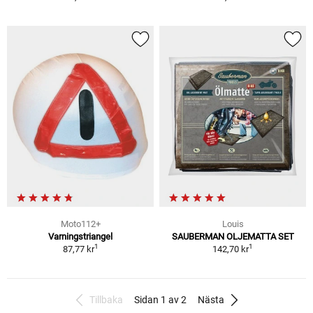
Moto112+
Louis
Varningstriangel
SAUBERMAN OLJEMATTA SET
1
1
87,77 kr
142,70 kr
Tillbaka
Sidan 1 av 2
Nästa