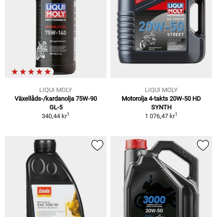
LIQUI MOLY
LIQUI MOLY
Växellåds-/kardanolja 75W-90
Motorolja 4-takts 20W-50 HD
GL-5
SYNTH
1
1
340,44 kr
1 076,47 kr