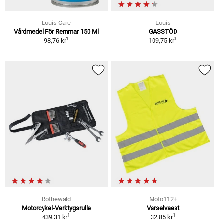
Louis Care
Louis
Vårdmedel För Remmar 150 Ml
GASSTÖD
1
1
98,76 kr
109,75 kr
Rothewald
Moto112+
Motorcykel-Verktygsrulle
Varselvaest
1
1
439,31 kr
32,85 kr