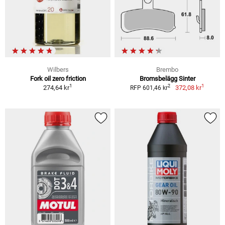
Wilbers
Brembo
Fork oil zero friction
Bromsbelägg Sinter
1
1
2
274,64 kr
372,08 kr
RFP 601,46 kr