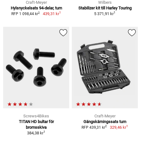
Craft-Meyer
Wilbers
Hylsnyckelsats 94-delar, tum
Stabilizer kit till Harley Touring
1
1
2
439,31 kr
5 371,91 kr
RFP 1 098,44 kr
Screws4Bikes
Craft-Meyer
TITAN HD bultar för
Gängskärningssats tum
1
2
bromsskiva
329,46 kr
RFP 439,31 kr
1
384,38 kr