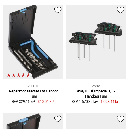
V-COIL
Wera
Reparationssatser För Gängor
454/10 Hf Imperial 1, T-
Tum
Handtag Tum
1
1
2
2
310,01 kr
1 098,44 kr
RFP 329,46 kr
RFP 1 670,35 kr