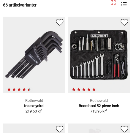
66 artikelvarianter
Rothewald
Rothewald
Insexnyckel
Board tool 52-piece inch
1
1
219,60 kr
713,95 kr