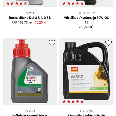
Motul
LIQUI MOLY
Bromsvätska Dot 3 & 4, 0,5 L
Växellåds-/kardanolja 80W-90,
1
2
75,25 kr
1 l
RFP 109,75 kr
1
230,59 kr
Castrol
Louis Oil
Gaffelolja Mineral 500 Ml
Motorolja 4-takts 20W-50