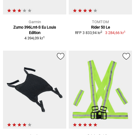
Garmin
TOMTOM
Zumo 396Lmt-S Eu Louis
Rider 50 Le
1
2
Edition
3 284,66 kr
RFP 3 833,94 kr
1
4 394,09 kr