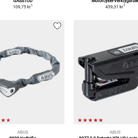
GASSTÖD
Motorcykel-Verktygsrull
1
1
109,75 kr
439,31 kr
ABUS
ABUS