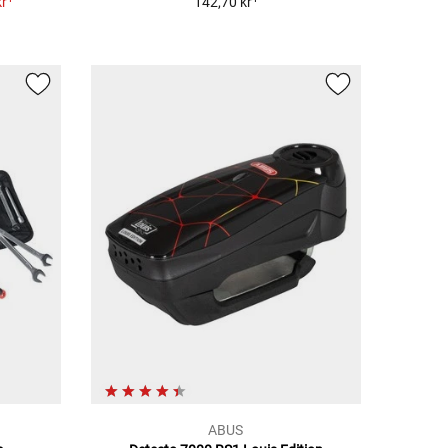
kr
142,70 kr
ABUS