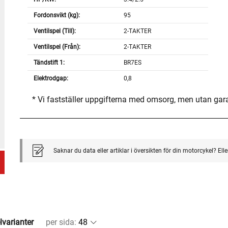
Fordonsvikt (kg):
95
Ventilspel (Till):
2-TAKTER
Ventilspel (Från):
2-TAKTER
Tändstift 1:
BR7ES
Elektrodgap:
0,8
* Vi fastställer uppgifterna med omsorg, men utan gar
Saknar du data eller artiklar i översikten för din motorcykel? El
lvarianter
per sida
: