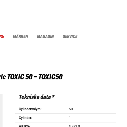
 %
MÄRKEN
MAGASIN
SERVICE
ic
TOXIC 50 - TOXIC50
Tekniska data *
Cylindervolym:
50
Cylinder:
1
HP/KW:
3.4/2.5