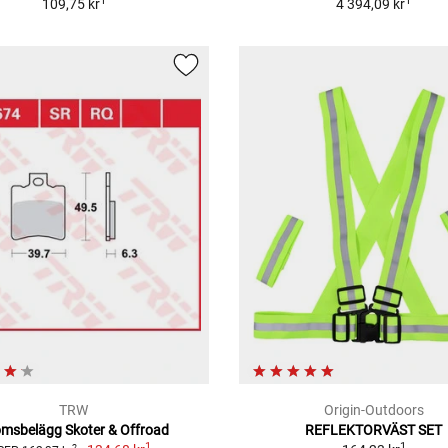
1
1
109,75 kr
4 394,09 kr
TRW
Origin-Outdoors
msbelägg Skoter & Offroad
REFLEKTORVÄST SET
1
1
2