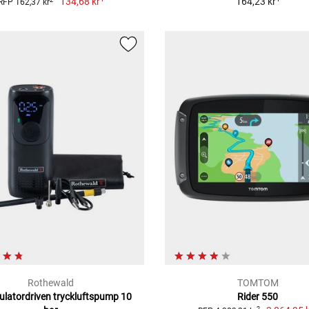
134,68 kr
164,23 kr
RFP 162,37 kr
Rothewald
TOMTOM
latordriven tryckluftspump 10
Rider 550
2