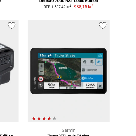
e
Detecto 7000 RS1 Louis Edition
1
988,15 kr
2
RFP 1 537,42 kr
Garmin