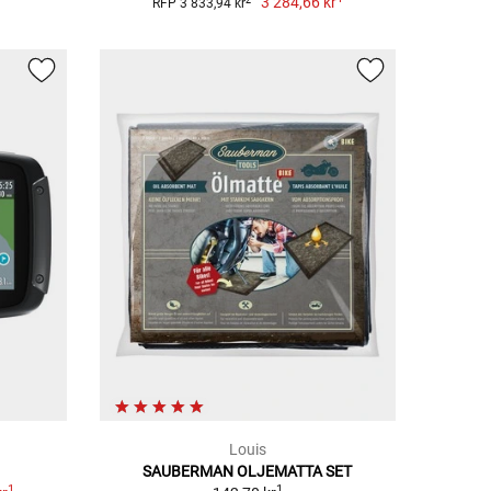
3 284,66 kr
RFP 3 833,94 kr
Louis
SAUBERMAN OLJEMATTA SET
1
1