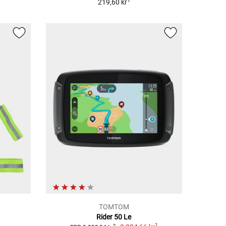
1
219,60 kr
TOMTOM
Rider 50 Le
1
2