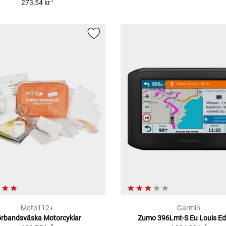
1
273,54 kr
Moto112+
Garmin
örbandsväska Motorcyklar
Zumo 396Lmt-S Eu Louis Ed