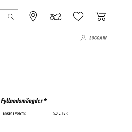
LOGGA IN
Fyllnadsmängder *
Tankens volym:
5,0 LITER