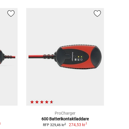
ProCharger
600 Batterikontaktladdare
1
1
274,53 kr
2
RFP 329,46 kr