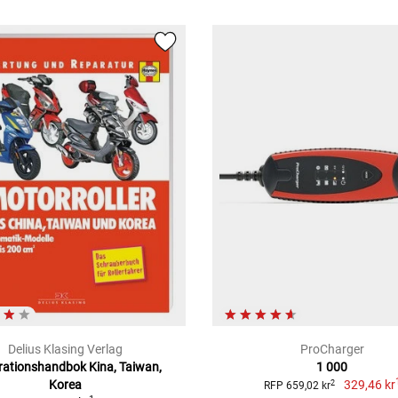
Delius Klasing Verlag
ProCharger
ationshandbok Kina, Taiwan,
1 000
Korea
329,46 kr
2
RFP 659,02 kr