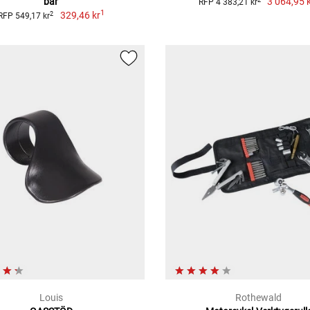
bar
3 064,95 
RFP 4 383,21 kr
1
329,46 kr
2
RFP 549,17 kr
Louis
Rothewald