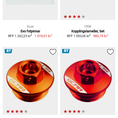
Scar
TRW
Evo fotpinnar
Kopplingslameller, Set
1
1
2
2
1 019,01 kr
983,75 kr
RFP 1 262,23 kr
RFP 1 093,06 kr
NY
NY