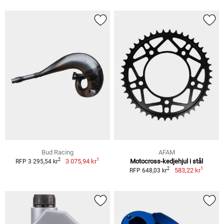
Bud Racing
AFAM
1
2
3 075,94 kr
Motocross-kedjehjul i stål
RFP 3 295,54 kr
1
2
583,22 kr
RFP 648,03 kr