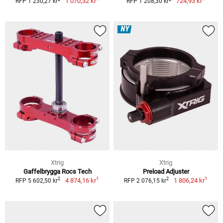
1 070,32 kr
724,93 kr
RFP 1 230,27 kr
RFP 1 208,30 kr
NY
Xtrig
Xtrig
Gaffelbrygga Rocs Tech
Preload Adjuster
1
1
2
2
4 874,16 kr
1 806,24 kr
RFP 5 602,50 kr
RFP 2 076,15 kr