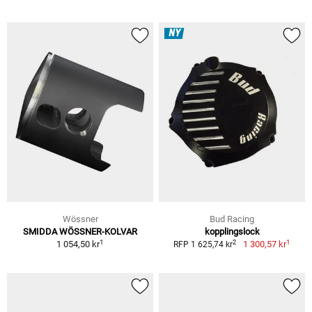
NY
Wössner
Bud Racing
SMIDDA WÖSSNER-KOLVAR
kopplingslock
1
1
2
1 054,50 kr
1 300,57 kr
RFP 1 625,74 kr