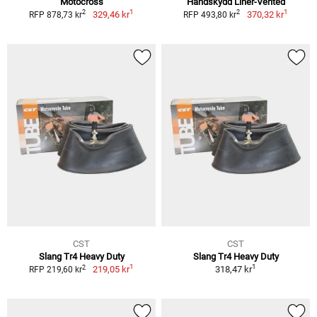
Motocross
Handskydd Liner-Vented
1
1
2
2
329,46 kr
370,32 kr
RFP 878,73 kr
RFP 493,80 kr
CST
CST
Slang Tr4 Heavy Duty
Slang Tr4 Heavy Duty
1
1
2
219,05 kr
318,47 kr
RFP 219,60 kr