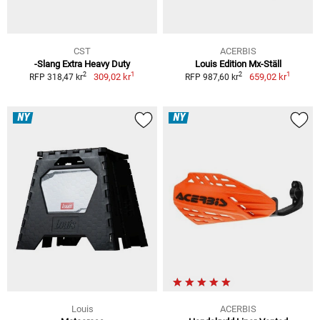
CST
ACERBIS
-Slang Extra Heavy Duty
Louis Edition Mx-Ställ
1
1
2
2
309,02 kr
659,02 kr
RFP 318,47 kr
RFP 987,60 kr
NY
NY
Louis
ACERBIS