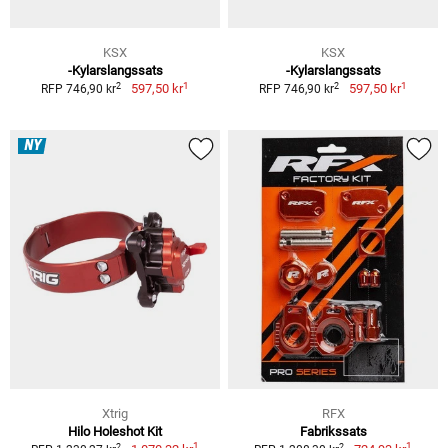
KSX
KSX
-Kylarslangssats
-Kylarslangssats
1
1
2
2
597,50 kr
597,50 kr
RFP 746,90 kr
RFP 746,90 kr
NY
Xtrig
RFX
Hilo Holeshot Kit
Fabrikssats
1
1
2
2