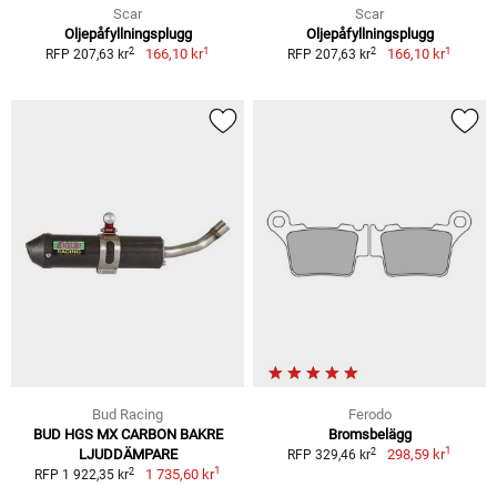
Scar
Scar
Oljepåfyllningsplugg
Oljepåfyllningsplugg
1
1
2
2
166,10 kr
166,10 kr
RFP 207,63 kr
RFP 207,63 kr
Bud Racing
Ferodo
BUD HGS MX CARBON BAKRE
Bromsbelägg
1
2
LJUDDÄMPARE
298,59 kr
RFP 329,46 kr
1
2
1 735,60 kr
RFP 1 922,35 kr