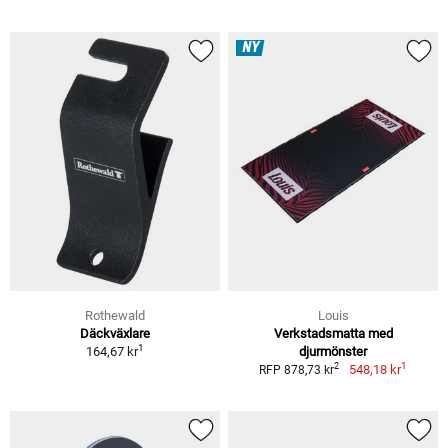
NY
Rothewald
Louis
Däckväxlare
Verkstadsmatta med
1
164,67 kr
djurmönster
1
2
548,18 kr
RFP 878,73 kr