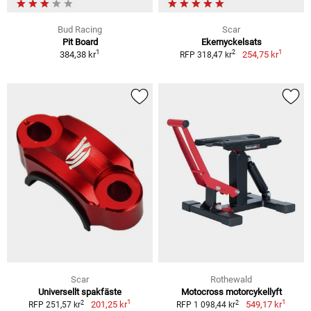
Bud Racing
Scar
Pit Board
Ekernyckelsats
1
1
2
384,38 kr
254,75 kr
RFP 318,47 kr
Scar
Rothewald
Universellt spakfäste
Motocross motorcykellyft
1
1
2
2
201,25 kr
549,17 kr
RFP 251,57 kr
RFP 1 098,44 kr