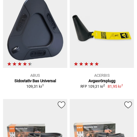
ABUS
ACERBIS
Sidostativ Bas Universal
Avgasrörsplugg
1
1
2
109,31 kr
81,95 kr
RFP 109,31 kr