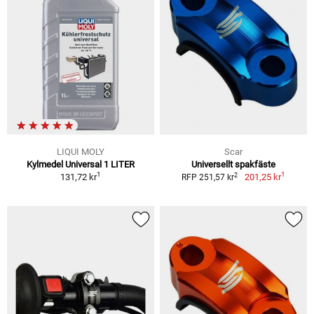
LIQUI MOLY
Scar
Kylmedel Universal 1 LITER
Universellt spakfäste
1
1
2
131,72 kr
201,25 kr
RFP 251,57 kr