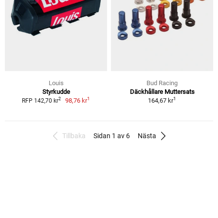
Louis
Bud Racing
Styrkudde
Däckhållare Muttersats
1
1
2
98,76 kr
164,67 kr
RFP 142,70 kr
Tillbaka
Sidan 1 av 6
Nästa