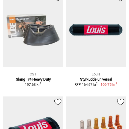
CST
Louis
Slang Tr4 Heavy Duty
Styrkudde universal
1
1
2
197,63 kr
109,75 kr
RFP 164,67 kr