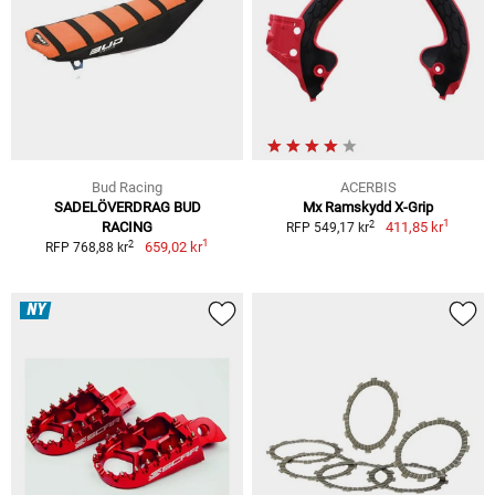
Bud Racing
ACERBIS
SADELÖVERDRAG BUD
Mx Ramskydd X-Grip
1
2
RACING
411,85 kr
RFP 549,17 kr
1
2
659,02 kr
RFP 768,88 kr
NY