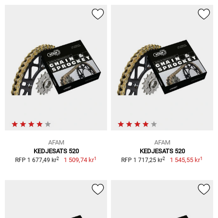
AFAM
AFAM
KEDJESATS 520
KEDJESATS 520
1
1
2
2
1 509,74 kr
1 545,55 kr
RFP 1 677,49 kr
RFP 1 717,25 kr