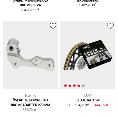
ÖVERDIMENSIONERAD
BROMSSKIVA
1
BROMSSKIVA
1 482,93 kr
1
3 471,31 kr
Braking
AFAM
ÖVERDIMENSIONERAD
KEDJESATS 520
1
2
BROMSADAPTER 270 MM
1 444,15 kr
RFP 1 604,65 kr
1
888,73 kr