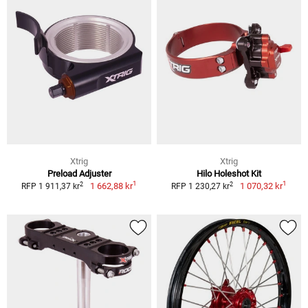
Xtrig
Xtrig
Preload Adjuster
Hilo Holeshot Kit
1
1
2
2
1 662,88 kr
1 070,32 kr
RFP 1 911,37 kr
RFP 1 230,27 kr