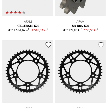
AFAM
AFAM
KEDJESATS 520
Mx-Drev 520
1
1
2
2
1 516,44 kr
155,55 kr
RFP 1 684,96 kr
RFP 172,80 kr