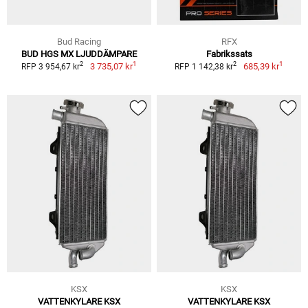
Bud Racing
RFX
BUD HGS MX LJUDDÄMPARE
Fabrikssats
1
1
2
2
3 735,07 kr
685,39 kr
RFP 3 954,67 kr
RFP 1 142,38 kr
KSX
KSX
VATTENKYLARE KSX
VATTENKYLARE KSX