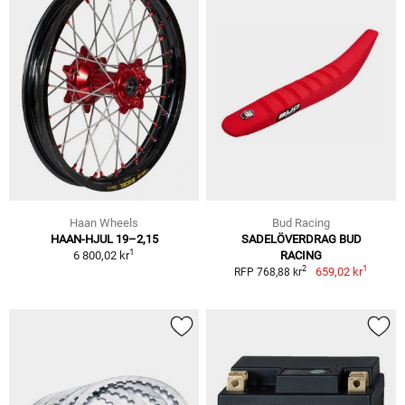
Haan Wheels
Bud Racing
HAAN-HJUL 19–2,15
SADELÖVERDRAG BUD
1
6 800,02 kr
RACING
1
2
659,02 kr
RFP 768,88 kr