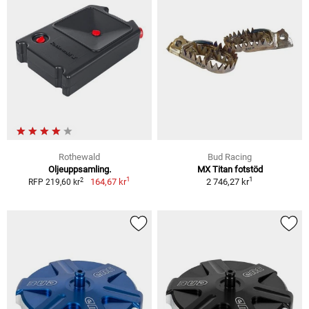
Rothewald
Bud Racing
Oljeuppsamling.
MX Titan fotstöd
1
1
2
164,67 kr
2 746,27 kr
RFP 219,60 kr