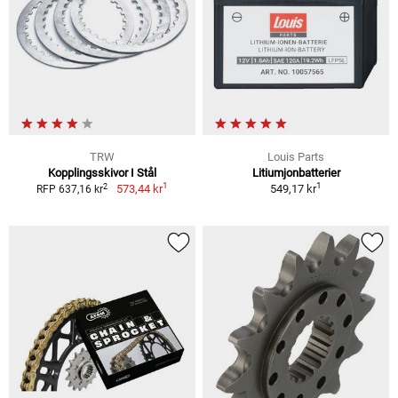
TRW
Louis Parts
Kopplingsskivor I Stål
Litiumjonbatterier
1
1
2
573,44 kr
549,17 kr
RFP 637,16 kr