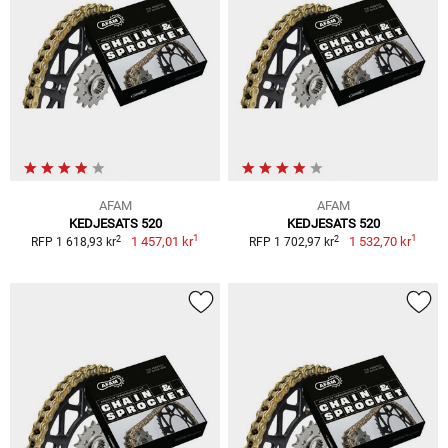
AFAM
AFAM
KEDJESATS 520
KEDJESATS 520
1
1
2
2
1 457,01 kr
1 532,70 kr
RFP 1 618,93 kr
RFP 1 702,97 kr