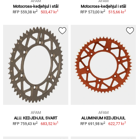
AFAM
AFAM
Motocross-kedjehjul i stål
Motocross-kedjehjul i stål
1
1
2
2
503,47 kr
515,66 kr
RFP 559,38 kr
RFP 573,00 kr
AFAM
AFAM
ALU. KEDJEHJUL SVART
ALUMINIUM KEDJEHJUL
1
1
2
2
683,52 kr
622,77 kr
RFP 759,43 kr
RFP 691,98 kr