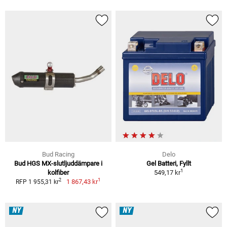
Bud Racing
Delo
Bud HGS MX-slutljuddämpare i
Gel Batteri, Fyllt
1
kolfiber
549,17 kr
1
2
1 867,43 kr
RFP 1 955,31 kr
NY
NY