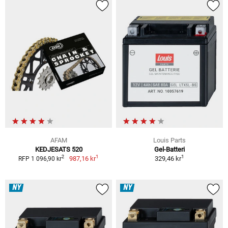
AFAM
Louis Parts
KEDJESATS 520
Gel-Batteri
1
1
2
987,16 kr
329,46 kr
RFP 1 096,90 kr
NY
NY