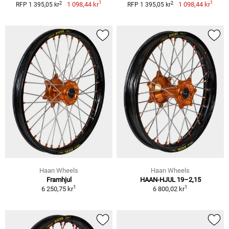
1
1
2
2
1 098,44 kr
1 098,44 kr
RFP 1 395,05 kr
RFP 1 395,05 kr
Haan Wheels
Haan Wheels
Framhjul
HAAN-HJUL 19–2,15
1
1
6 250,75 kr
6 800,02 kr