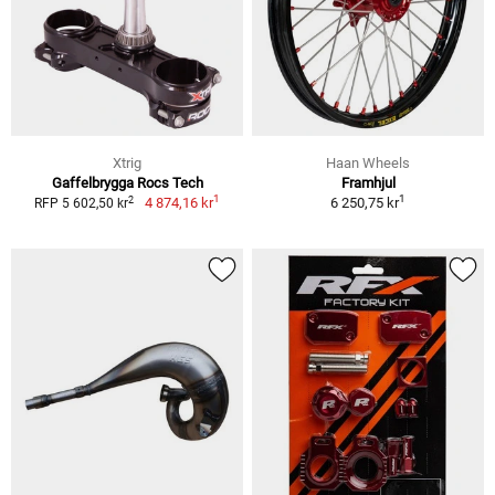
Xtrig
Haan Wheels
Gaffelbrygga Rocs Tech
Framhjul
1
1
2
4 874,16 kr
6 250,75 kr
RFP 5 602,50 kr