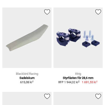
Blackbird Racing
Xtrig
Sadelskum
Styrfästen för 28,6 mm
1
1
2
615,08 kr
1 691,55 kr
RFP 1 944,32 kr