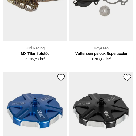
Bud Racing
Boyesen
MX Titan fotstöd
Vattenpumpslock Supercooler
1
1
2 746,27 kr
3 207,66 kr