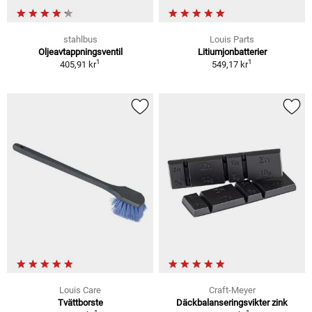
stahlbus
Louis Parts
Oljeavtappningsventil
Litiumjonbatterier
1
1
405,91 kr
549,17 kr
Louis Care
Craft-Meyer
Tvättborste
Däckbalanseringsvikter zink