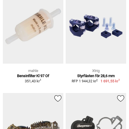
mahle
Xtrig
Bensinfilter Kl 97 Of
Styrfästen för 28,6 mm
1
1
2
351,43 kr
1 691,55 kr
RFP 1 944,32 kr