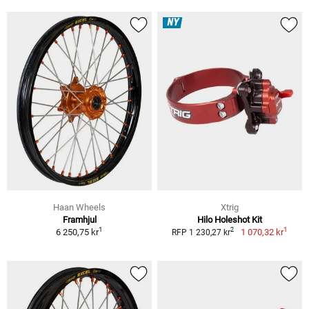
NY
Haan Wheels
Xtrig
Framhjul
Hilo Holeshot Kit
1
1
2
6 250,75 kr
1 070,32 kr
RFP 1 230,27 kr