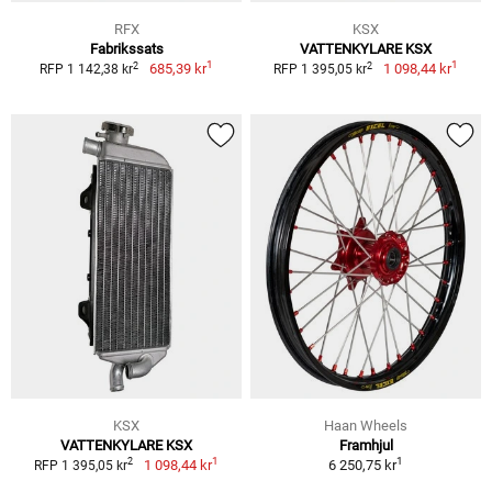
RFX
KSX
Fabrikssats
VATTENKYLARE KSX
1
1
2
2
685,39 kr
1 098,44 kr
RFP 1 142,38 kr
RFP 1 395,05 kr
KSX
Haan Wheels
VATTENKYLARE KSX
Framhjul
1
1
2
1 098,44 kr
6 250,75 kr
RFP 1 395,05 kr