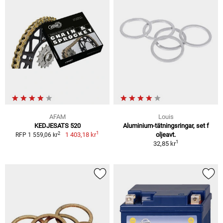
AFAM
Louis
KEDJESATS 520
Aluminium-tätningsringar, set f
1
2
1 403,18 kr
oljeavt.
RFP 1 559,06 kr
1
32,85 kr