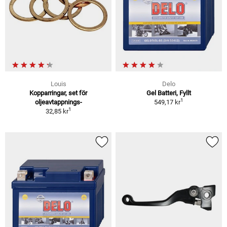
Louis
Delo
Kopparringar, set för
Gel Batteri, Fyllt
1
oljeavtappnings-
549,17 kr
1
32,85 kr