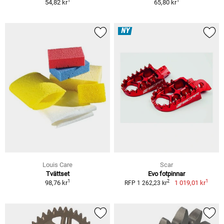
1
1
54,82 kr
65,80 kr
NY
Louis Care
Scar
Tvättset
Evo fotpinnar
1
1
2
98,76 kr
1 019,01 kr
RFP 1 262,23 kr