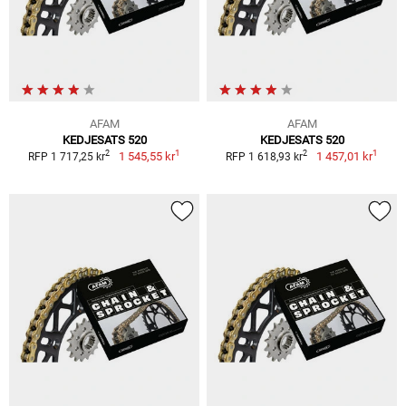
AFAM
AFAM
KEDJESATS 520
KEDJESATS 520
1
1
2
2
1 545,55 kr
1 457,01 kr
RFP 1 717,25 kr
RFP 1 618,93 kr