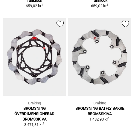
Tanklock
Tanklock
1
1
659,02 kr
659,02 kr
Braking
Braking
BROMSNING
BROMSNING BATFLY BAKRE
ÖVERDIMENSIONERAD
BROMSSKIVA
1
BROMSSKIVA
1 482,93 kr
1
3 471,31 kr