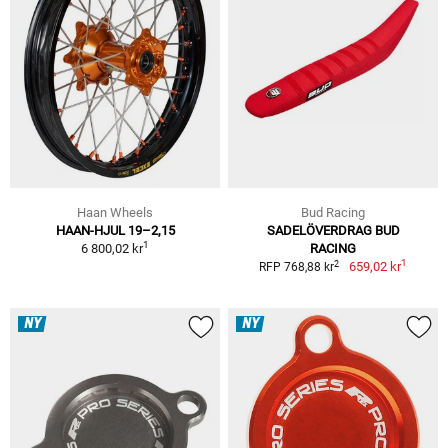
Haan Wheels
Bud Racing
HAAN-HJUL 19–2,15
SADELÖVERDRAG BUD
1
6 800,02 kr
RACING
1
2
659,02 kr
RFP 768,88 kr
NY
NY