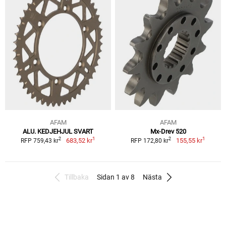
AFAM
AFAM
ALU. KEDJEHJUL SVART
Mx-Drev 520
1
1
2
2
683,52 kr
155,55 kr
RFP 759,43 kr
RFP 172,80 kr
Tillbaka
Sidan 1 av 8
Nästa