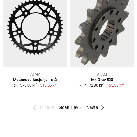
AFAM
AFAM
Motocross-kedjehjul i stål
Mx-Drev 520
1
1
2
2
515,66 kr
155,55 kr
RFP 573,00 kr
RFP 172,80 kr
Tillbaka
Sidan 1 av 8
Nästa