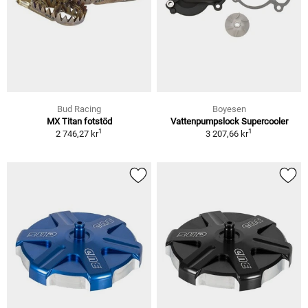
Bud Racing
Boyesen
MX Titan fotstöd
Vattenpumpslock Supercooler
1
1
2 746,27 kr
3 207,66 kr