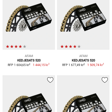
AFAM
AFAM
KEDJESATS 520
KEDJESATS 520
1
1
2
2
1 444,15 kr
1 509,74 kr
RFP 1 604,65 kr
RFP 1 677,49 kr