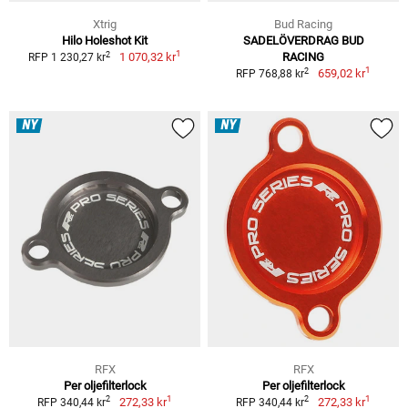
Xtrig
Bud Racing
Hilo Holeshot Kit
SADELÖVERDRAG BUD
1
2
1 070,32 kr
RACING
RFP 1 230,27 kr
1
2
659,02 kr
RFP 768,88 kr
NY
NY
RFX
RFX
Per oljefilterlock
Per oljefilterlock
1
1
2
2
272,33 kr
272,33 kr
RFP 340,44 kr
RFP 340,44 kr