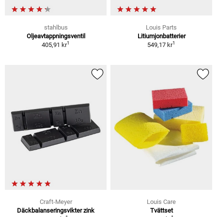
stahlbus
Louis Parts
Oljeavtappningsventil
Litiumjonbatterier
1
1
405,91 kr
549,17 kr
Craft-Meyer
Louis Care
Däckbalanseringsvikter zink
Tvättset