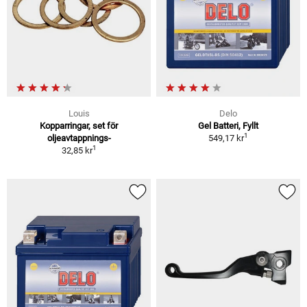
Louis
Delo
Kopparringar, set för
Gel Batteri, Fyllt
1
oljeavtappnings-
549,17 kr
1
32,85 kr