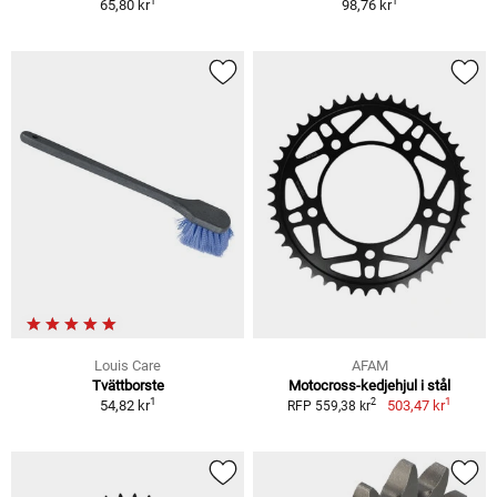
1
1
65,80 kr
98,76 kr
Louis Care
AFAM
Tvättborste
Motocross-kedjehjul i stål
1
1
2
54,82 kr
503,47 kr
RFP 559,38 kr