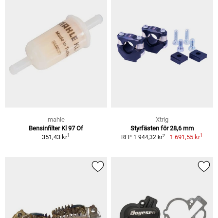
mahle
Xtrig
Bensinfilter Kl 97 Of
Styrfästen för 28,6 mm
1
1
2
351,43 kr
1 691,55 kr
RFP 1 944,32 kr