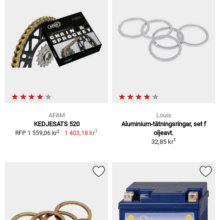
AFAM
Louis
KEDJESATS 520
Aluminium-tätningsringar, set f
1
2
1 403,18 kr
oljeavt.
RFP 1 559,06 kr
1
32,85 kr