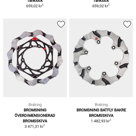
Tanklock
Tanklock
1
1
659,02 kr
659,02 kr
Braking
Braking
BROMSNING
BROMSNING BATFLY BAKRE
ÖVERDIMENSIONERAD
BROMSSKIVA
1
BROMSSKIVA
1 482,93 kr
1
3 471,31 kr