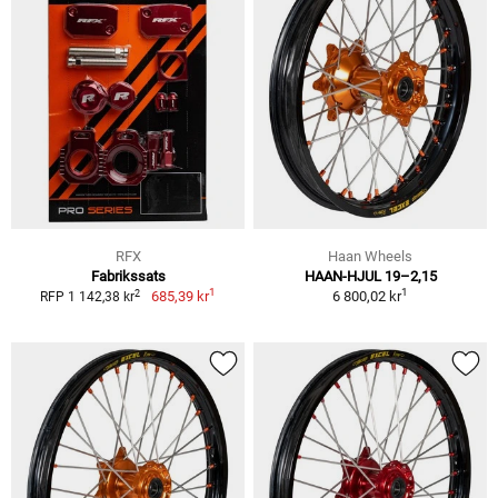
RFX
Haan Wheels
Fabrikssats
HAAN-HJUL 19–2,15
1
1
2
685,39 kr
6 800,02 kr
RFP 1 142,38 kr