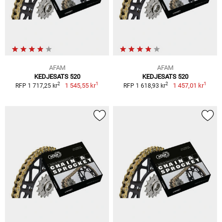
AFAM
AFAM
KEDJESATS 520
KEDJESATS 520
1
1
2
2
1 545,55 kr
1 457,01 kr
RFP 1 717,25 kr
RFP 1 618,93 kr