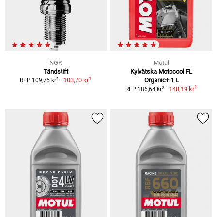
NGK
Motul
Tändstift
Kylvätska Motocool FL
1
2
103,70 kr
Organic+ 1 L
RFP 109,75 kr
1
2
148,19 kr
RFP 186,64 kr