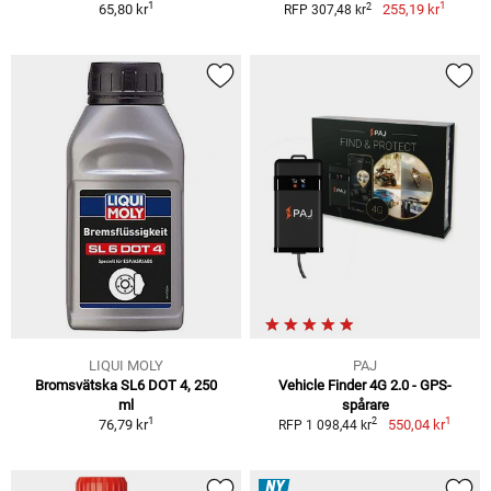
1
1
2
65,80 kr
255,19 kr
RFP 307,48 kr
LIQUI MOLY
PAJ
Bromsvätska SL6 DOT 4, 250
Vehicle Finder 4G 2.0 - GPS-
ml
spårare
1
1
2
76,79 kr
550,04 kr
RFP 1 098,44 kr
NY