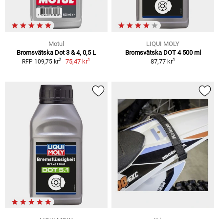
Motul
LIQUI MOLY
Bromsvätska Dot 3 & 4, 0,5 L
Bromsvätska DOT 4 500 ml
1
1
2
75,47 kr
87,77 kr
RFP 109,75 kr