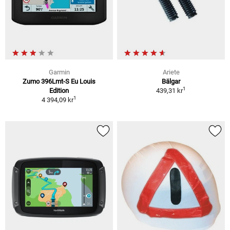
Garmin
Ariete
Zumo 396Lmt-S Eu Louis
Bälgar
1
Edition
439,31 kr
1
4 394,09 kr