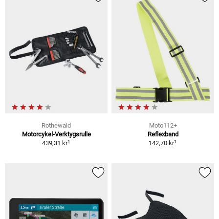
Rothewald
Moto112+
Motorcykel-Verktygsrulle
Reflexband
1
1
439,31 kr
142,70 kr