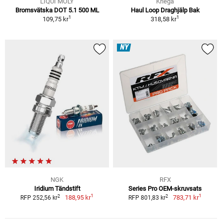
LIQUI MOLY
Kriega
Bromsvätska DOT 5.1 500 ML
Haul Loop Draghjälp Bak
1
1
109,75 kr
318,58 kr
NY
NGK
RFX
Iridium Tändstift
Series Pro OEM-skruvsats
1
1
2
2
188,95 kr
783,71 kr
RFP 252,56 kr
RFP 801,83 kr