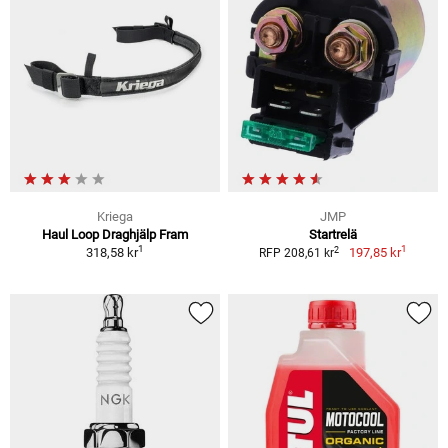
Kriega
JMP
Haul Loop Draghjälp Fram
Startrelä
1
1
2
318,58 kr
197,85 kr
RFP 208,61 kr