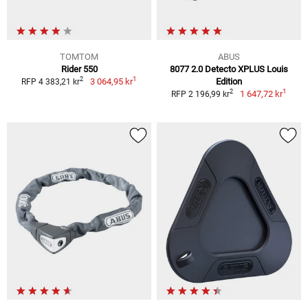
TOMTOM
ABUS
Rider 550
8077 2.0 Detecto XPLUS Louis
1
2
3 064,95 kr
Edition
RFP 4 383,21 kr
1
2
1 647,72 kr
RFP 2 196,99 kr