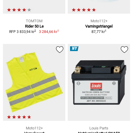
TOMTOM
Moto112+
Rider 50 Le
Varningstriangel
1
1
2
3 284,66 kr
87,77 kr
RFP 3 833,94 kr
NY
Moto112+
Louis Parts