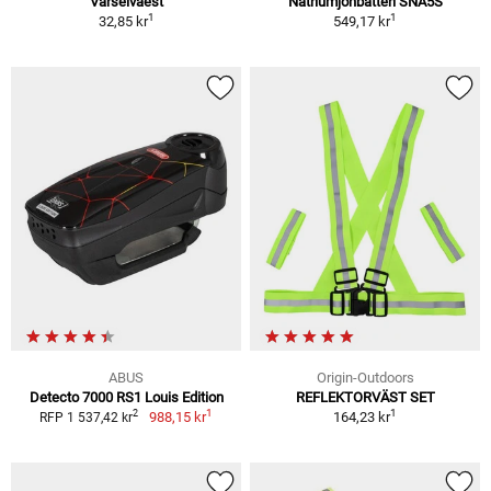
Varselvaest
Natriumjonbatteri SNA5S
1
1
32,85 kr
549,17 kr
ABUS
Origin-Outdoors
Detecto 7000 RS1 Louis Edition
REFLEKTORVÄST SET
1
1
2
988,15 kr
164,23 kr
RFP 1 537,42 kr