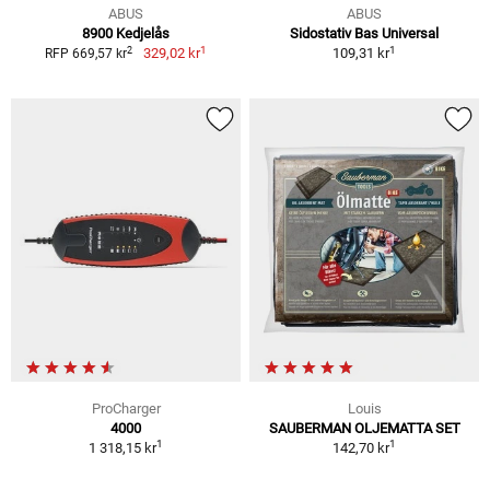
ABUS
ABUS
8900 Kedjelås
Sidostativ Bas Universal
1
1
2
329,02 kr
109,31 kr
RFP 669,57 kr
ProCharger
Louis
4000
SAUBERMAN OLJEMATTA SET
1
1
1 318,15 kr
142,70 kr