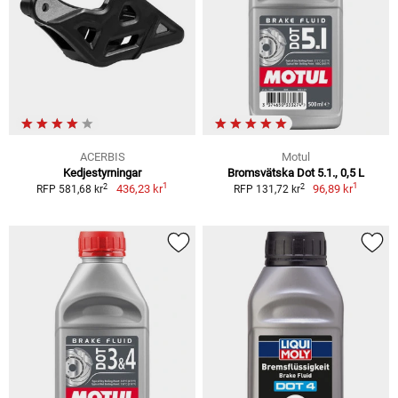
ACERBIS
Motul
Kedjestyrningar
Bromsvätska Dot 5.1., 0,5 L
1
1
2
2
436,23 kr
96,89 kr
RFP 581,68 kr
RFP 131,72 kr