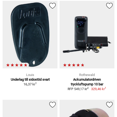
Louis
Rothewald
Underlag till sidostöd svart
Ackumulatordriven
1
16,37 kr
tryckluftspump 10 bar
1
2
329,46 kr
RFP 549,17 kr