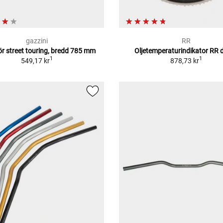
gazzini
RR
ör street touring, bredd 785 mm
Oljetemperaturindikator RR d
1
1
549,17 kr
878,73 kr