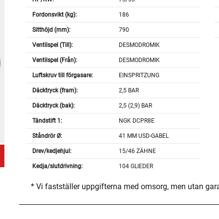
Fordonsvikt (kg):
186
Sitthöjd (mm):
790
Ventilspel (Till):
DESMODROMIK
Ventilspel (Från):
DESMODROMIK
Luftskruv till förgasare:
EINSPRITZUNG
Däcktryck (fram):
2,5 BAR
Däcktryck (bak):
2,5 (2,9) BAR
Tändstift 1:
NGK DCPR8E
Ståndrör Ø:
41 MM USD-GABEL
Drev/kedjehjul:
15/46 ZÄHNE
Kedja/slutdrivning:
104 GLIEDER
* Vi fastställer uppgifterna med omsorg, men utan gar