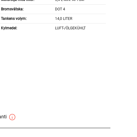
Bromsvätska:
DOT 4
Tankens volym:
14,0 LITER
Kylmedel:
LUFT-/ÖLGEKÜHLT
anti