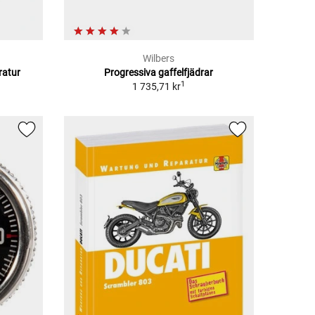
Wilbers
ratur
Progressiva gaffelfjädrar
1
1 735,71 kr