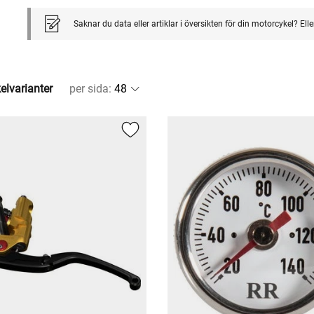
Saknar du data eller artiklar i översikten för din motorcykel? El
kelvarianter
per sida
: