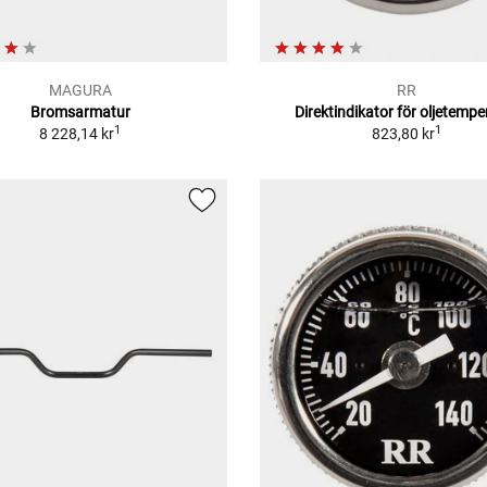
MAGURA
RR
Bromsarmatur
Direktindikator för oljetempe
1
1
8 228,14 kr
823,80 kr