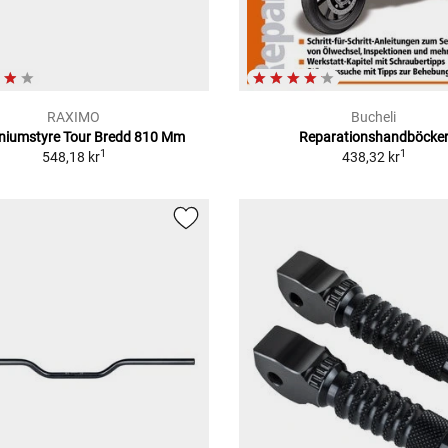
RAXIMO
Bucheli
niumstyre Tour Bredd 810 Mm
Reparationshandböcke
1
1
548,18 kr
438,32 kr