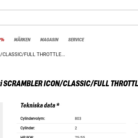
 %
MÄRKEN
MAGASIN
SERVICE
/CLASSIC/FULL THROTTLE...
i
SCRAMBLER ICON/CLASSIC/FULL THROTTLE
Tekniska data *
Cylindervolym:
803
Cylinder:
2
HP/KW:
75/55