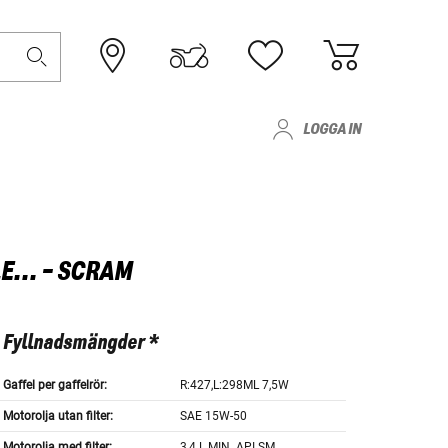
LOGGA IN
... - SCRAM
Fyllnadsmängder *
Gaffel per gaffelrör:
R:427,L:298ML 7,5W
Motorolja utan filter:
SAE 15W-50
Motorolja med filter:
3,4 L MIN. API SM