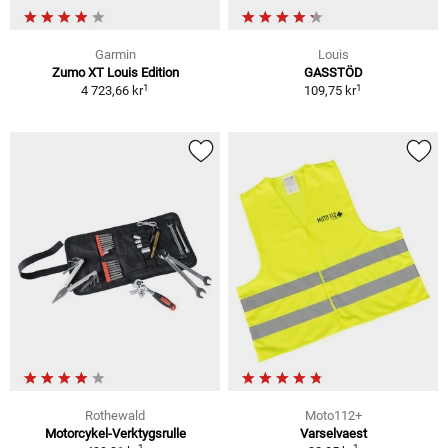
Garmin
Louis
Zumo XT Louis Edition
GASSTÖD
1
1
4 723,66 kr
109,75 kr
Rothewald
Moto112+
Motorcykel-Verktygsrulle
Varselvaest
1
1