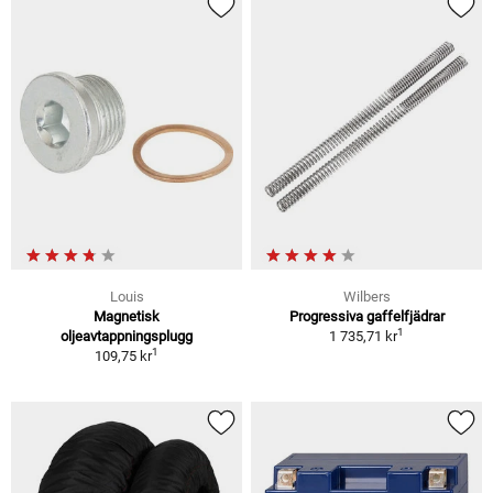
Louis
Wilbers
Magnetisk
Progressiva gaffelfjädrar
1
oljeavtappningsplugg
1 735,71 kr
1
109,75 kr