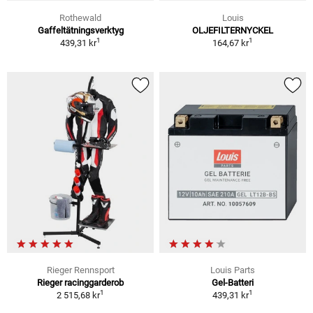
Rothewald
Louis
Gaffeltätningsverktyg
OLJEFILTERNYCKEL
1
1
439,31 kr
164,67 kr
Rieger Rennsport
Louis Parts
Rieger racinggarderob
Gel-Batteri
1
1
2 515,68 kr
439,31 kr