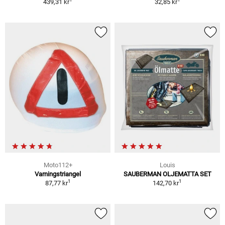
439,31 kr
32,85 kr
Moto112+
Louis
Varningstriangel
SAUBERMAN OLJEMATTA SET
1
1
87,77 kr
142,70 kr