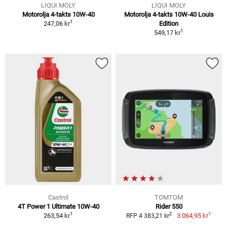
LIQUI MOLY
LIQUI MOLY
Motorolja 4-takts 10W-40
Motorolja 4-takts 10W-40 Louis
1
247,06 kr
Edition
1
549,17 kr
Castrol
TOMTOM
4T Power 1 Ultimate 10W-40
Rider 550
1
1
2
263,54 kr
3 064,95 kr
RFP 4 383,21 kr