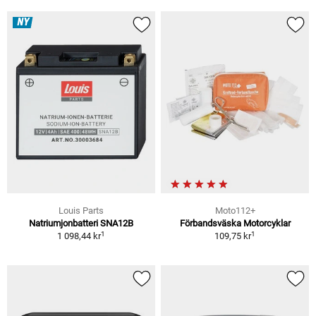
NY
Louis Parts
Moto112+
Natriumjonbatteri SNA12B
Förbandsväska Motorcyklar
1
1
1 098,44 kr
109,75 kr