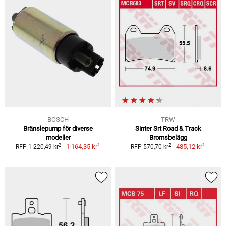
BOSCH
TRW
Bränslepump för diverse
Sinter Srt Road & Track
modeller
Bromsbelägg
1
1
2
2
1 164,35 kr
485,12 kr
RFP 1 220,49 kr
RFP 570,70 kr