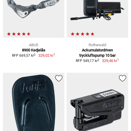
ABUS
Rothewald
8900 Kedjelås
Ackumulatordriven
1
2
329,02 kr
tryckluftspump 10 bar
RFP 669,57 kr
1
2
329,46 kr
RFP 549,17 kr