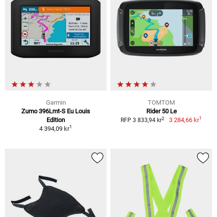
Garmin
TOMTOM
Zumo 396Lmt-S Eu Louis
Rider 50 Le
1
2
Edition
3 284,66 kr
RFP 3 833,94 kr
1
4 394,09 kr