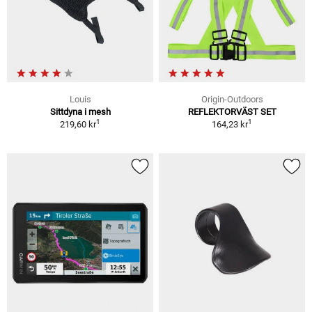
Louis
Origin-Outdoors
Sittdyna i mesh
REFLEKTORVÄST SET
1
1
219,60 kr
164,23 kr