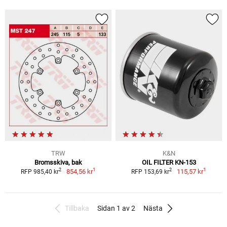
TRW
K&N
Bromsskiva, bak
OIL FILTER KN-153
1
1
2
2
854,56 kr
115,57 kr
RFP 985,40 kr
RFP 153,69 kr
Tillbaka
Sidan 1 av 2
Nästa