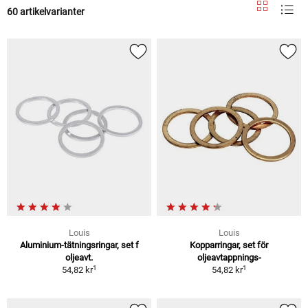
60 artikelvarianter
Louis
Louis
Aluminium-tätningsringar, set f
Kopparringar, set för
oljeavt.
oljeavtappnings-
1
1
54,82 kr
54,82 kr