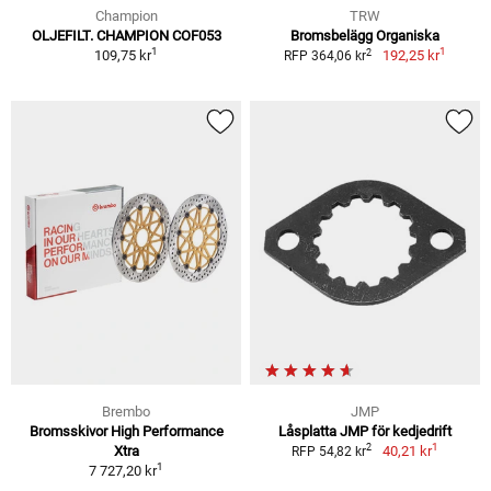
Champion
TRW
OLJEFILT. CHAMPION COF053
Bromsbelägg Organiska
1
1
2
109,75 kr
192,25 kr
RFP 364,06 kr
Brembo
JMP
Bromsskivor High Performance
Låsplatta JMP för kedjedrift
1
2
Xtra
40,21 kr
RFP 54,82 kr
1
7 727,20 kr