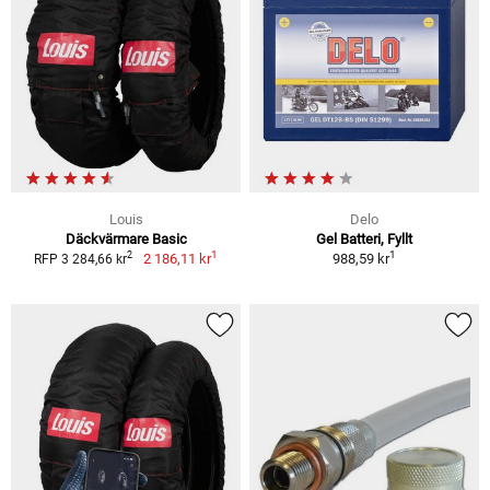
Louis
Delo
Däckvärmare Basic
Gel Batteri, Fyllt
1
1
2
2 186,11 kr
988,59 kr
RFP 3 284,66 kr