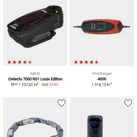
ABUS
ProCharger
Detecto 7000 RS1 Louis Edition
4000
1
1
2
988,15 kr
1 318,15 kr
RFP 1 537,42 kr