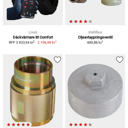
Louis
stahlbus
Däckvärmare Bt Comfort
Oljeavtappningsventil
1
1
2
2 196,99 kr
449,86 kr
RFP 3 833,94 kr