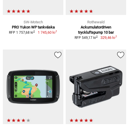
SW-Motech
Rothewald
PRO Yukon WP tankväska
Ackumulatordriven
1
2
1 745,60 kr
tryckluftspump 10 bar
RFP 1 757,68 kr
1
2
329,46 kr
RFP 549,17 kr