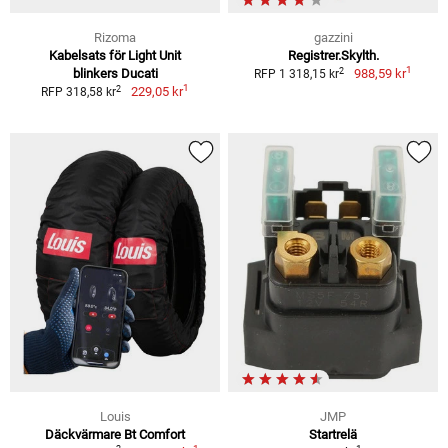
Rizoma
gazzini
Kabelsats för Light Unit
Registrer.Skylth.
1
2
blinkers Ducati
988,59 kr
RFP 1 318,15 kr
1
2
229,05 kr
RFP 318,58 kr
Louis
JMP
Däckvärmare Bt Comfort
Startrelä