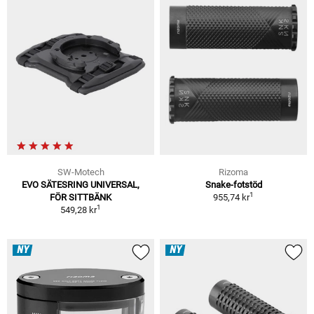
SW-Motech
Rizoma
EVO SÄTESRING UNIVERSAL,
Snake-fotstöd
1
FÖR SITTBÄNK
955,74 kr
1
549,28 kr
NY
NY