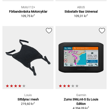
Moto112+
ABUS
Förbandsväska Motorcyklar
Sidostativ Bas Universal
1
1
109,75 kr
109,31 kr
Louis
Garmin
Sittdyna i mesh
Zumo 396Lmt-S Eu Louis
1
219,60 kr
Edition
1
4 394,09 kr