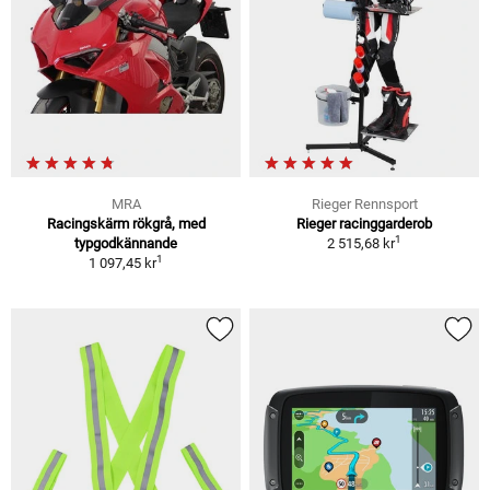
MRA
Rieger Rennsport
Racingskärm rökgrå, med
Rieger racinggarderob
1
typgodkännande
2 515,68 kr
1
1 097,45 kr