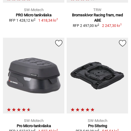
SW-Motech
TRW
PRO Micro tankväska
Bromsskivor Racing fram, med
1
2
1 418,34 kr
ABE
RFP 1 428,12 kr
1
2
2 247,30 kr
RFP 2 497,00 kr
SW-Motech
SW-Motech
Pro Micro-tankväska
Pro Sitsring
1
1
2
2