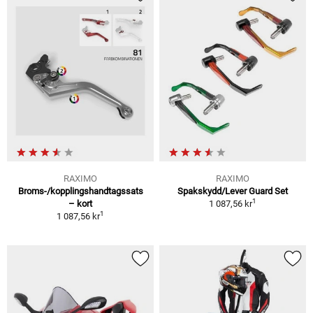
RAXIMO
RAXIMO
Broms-/kopplingshandtagssats
Spakskydd/Lever Guard Set
1
– kort
1 087,56 kr
1
1 087,56 kr