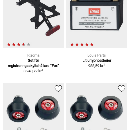
Rizoma
Louis Parts
Set för
Litiumjonbatterier
1
registreringsskyltshållare ”Fox”
988,59 kr
1
3 240,72 kr