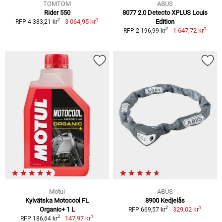
TOMTOM
ABUS
Rider 550
8077 2.0 Detecto XPLUS Louis
1
2
3 064,95 kr
Edition
RFP 4 383,21 kr
1
2
1 647,72 kr
RFP 2 196,99 kr
Motul
ABUS
Kylvätska Motocool FL
8900 Kedjelås
1
2
Organic+ 1 L
329,02 kr
RFP 669,57 kr
1
2
147,97 kr
RFP 186,64 kr