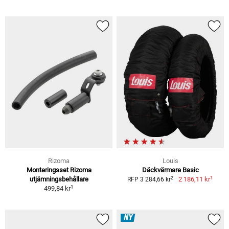
Rizoma
Louis
Monteringsset Rizoma
Däckvärmare Basic
1
2
utjämningsbehållare
2 186,11 kr
RFP 3 284,66 kr
1
499,84 kr
NY