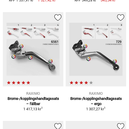
1 527,42 kr
545,54 kr
RFP 1 537,97 kr
RFP 549,28 kr
RAXIMO
RAXIMO
Broms-/kopplingshandtagssats
Broms-/kopplingshandtagssats
– fällbar
– ergo
1
1
1 417,13 kr
1 307,27 kr