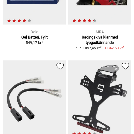
Delo
MRA
Gel Batteri, Fyllt
Racingskiva klar med
1
549,17 kr
typgodkännande
1
2
1 042,63 kr
RFP 1 097,45 kr