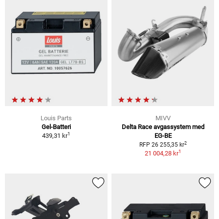
Louis Parts
MIVV
Gel-Batteri
Delta Race avgassystem med
1
439,31 kr
EG-BE
2
RFP 26 255,35 kr
1
21 004,28 kr