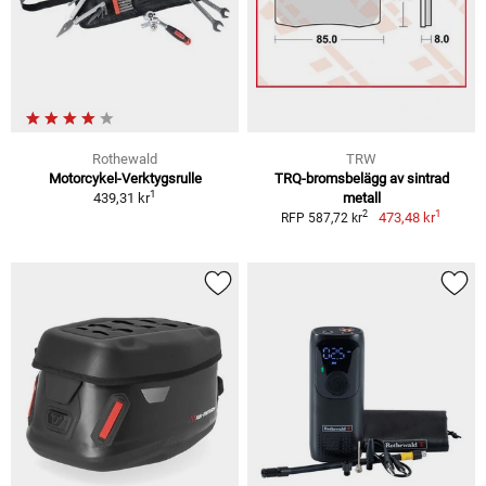
Rothewald
TRW
Motorcykel-Verktygsrulle
TRQ-bromsbelägg av sintrad
1
439,31 kr
metall
1
2
473,48 kr
RFP 587,72 kr