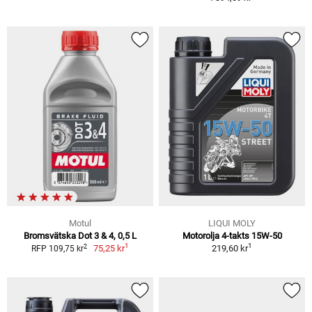
Motul
LIQUI MOLY
Bromsvätska Dot 3 & 4, 0,5 L
Motorolja 4-takts 15W-50
1
1
2
75,25 kr
219,60 kr
RFP 109,75 kr