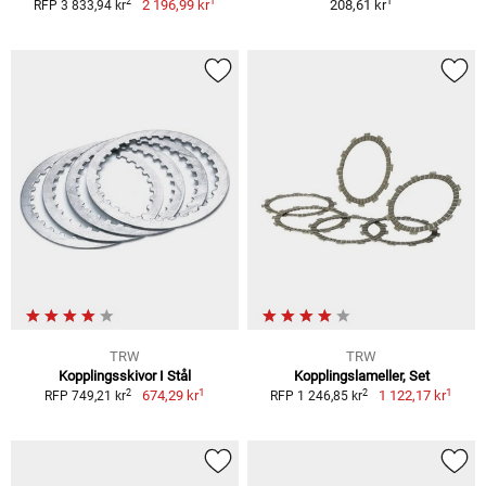
1
1
2
2 196,99 kr
208,61 kr
RFP 3 833,94 kr
TRW
TRW
Kopplingsskivor I Stål
Kopplingslameller, Set
1
1
2
2
674,29 kr
1 122,17 kr
RFP 749,21 kr
RFP 1 246,85 kr