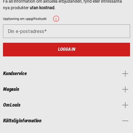
Få all information om aktuella erbjudanden, fynd eller intressanta
nya produkter
utan kostnad
.
Upplysning om uppgiftsskydd
Din e-postadress
LOGGA IN
Kundservice
Magasin
Om Louis
Rättslig information