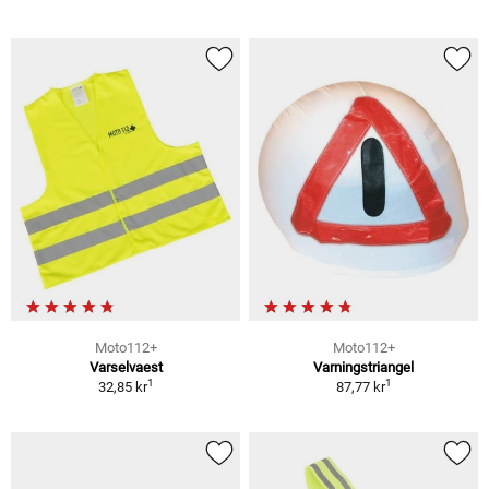
Moto112+
Moto112+
Varselvaest
Varningstriangel
1
1
32,85 kr
87,77 kr