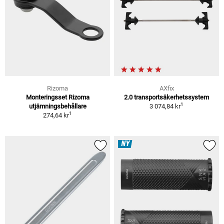
Rizoma
AXfix
Monteringsset Rizoma
2.0 transportsäkerhetssystem
1
utjämningsbehållare
3 074,84 kr
1
274,64 kr
NY