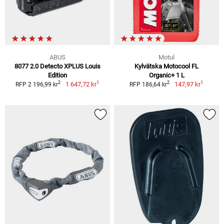
ABUS
Motul
8077 2.0 Detecto XPLUS Louis
Kylvätska Motocool FL
Edition
Organic+ 1 L
1
1
2
2
1 647,72 kr
147,97 kr
RFP 2 196,99 kr
RFP 186,64 kr