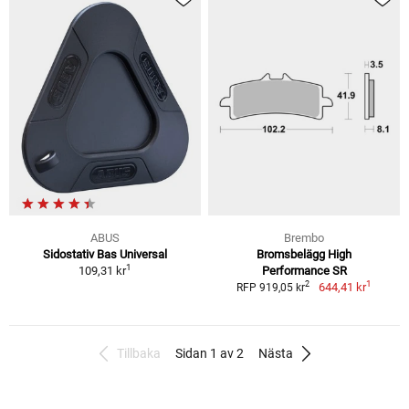
ABUS
Brembo
Sidostativ Bas Universal
Bromsbelägg High
1
109,31 kr
Performance SR
1
2
644,41 kr
RFP 919,05 kr
Tillbaka
Sidan 1 av 2
Nästa