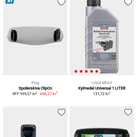
NY
Puig
LIQUI MOLY
Spoilerskiva ClipOn
Kylmedel Universal 1 LITER
1
1
2
656,27 kr
131,72 kr
RFP 999,57 kr