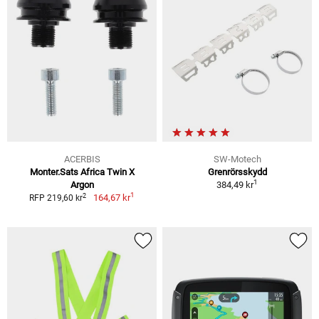
ACERBIS
SW-Motech
Monter.Sats Africa Twin X
Grenrörsskydd
1
Argon
384,49 kr
1
2
164,67 kr
RFP 219,60 kr