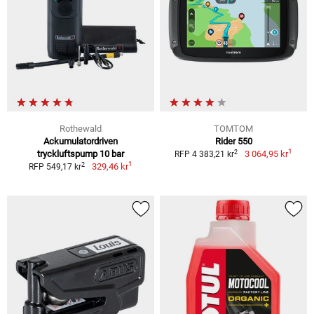
Rothewald
TOMTOM
Ackumulatordriven
Rider 550
1
2
tryckluftspump 10 bar
3 064,95 kr
RFP 4 383,21 kr
1
2
329,46 kr
RFP 549,17 kr