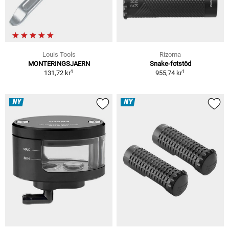
Louis Tools
Rizoma
MONTERINGSJAERN
Snake-fotstöd
1
1
131,72 kr
955,74 kr
NY
NY