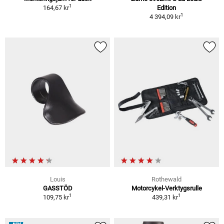
1
164,67 kr
Edition
1
4 394,09 kr
Louis
Rothewald
GASSTÖD
Motorcykel-Verktygsrulle
1
1
109,75 kr
439,31 kr