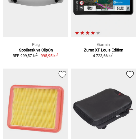
Puig
Garmin
Spoilerskiva ClipOn
Zumo XT Louis Edition
1
1
2
995,95 kr
4 723,66 kr
RFP 999,57 kr