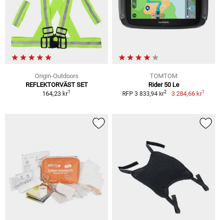
Origin-Outdoors
TOMTOM
REFLEKTORVÄST SET
Rider 50 Le
1
1
2
164,23 kr
3 284,66 kr
RFP 3 833,94 kr