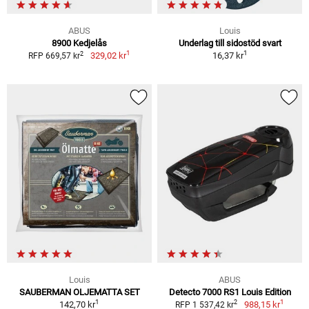
ABUS
Louis
8900 Kedjelås
Underlag till sidostöd svart
1
1
2
329,02 kr
16,37 kr
RFP 669,57 kr
Louis
ABUS
SAUBERMAN OLJEMATTA SET
Detecto 7000 RS1 Louis Edition
1
1
2
142,70 kr
988,15 kr
RFP 1 537,42 kr