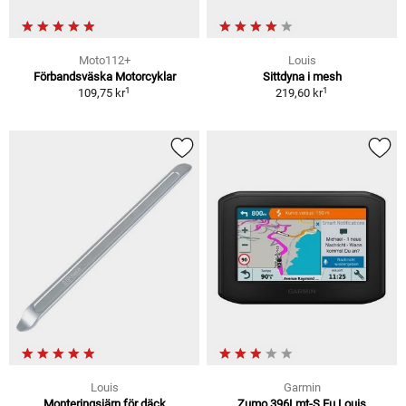
Moto112+
Louis
Förbandsväska Motorcyklar
Sittdyna i mesh
1
1
109,75 kr
219,60 kr
Louis
Garmin
Monteringsjärn för däck
Zumo 396Lmt-S Eu Louis