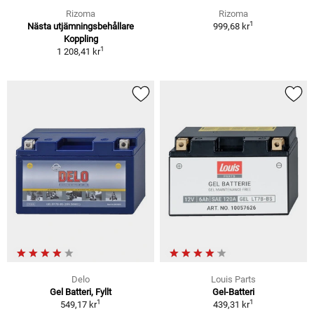
Rizoma
Rizoma
1
Nästa utjämningsbehållare
999,68 kr
Koppling
1
1 208,41 kr
Delo
Louis Parts
Gel Batteri, Fyllt
Gel-Batteri
1
1
549,17 kr
439,31 kr