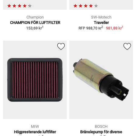
Champion
SW-Motech
CHAMPION FÖR LUFTFILTER
Traveller
1
1
2
153,69 kr
981,88 kr
RFP 988,70 kr
MIW
BOSCH
Högpresterande luftfilter
Bränslepump för diverse