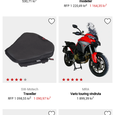
1
530,71 kr
modeller
1
2
1 164,35 kr
RFP 1 220,49 kr
SW-Motech
MRA
Traveller
Vario touring vindruta
1
1
2
1 090,97 kr
1 899,39 kr
RFP 1 098,55 kr