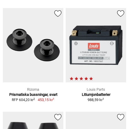
Rizoma
Louis Parts
Prismatiska bussningar, svart
Litiumjonbatterier
1
1
2
453,15 kr
988,59 kr
RFP 604,20 kr