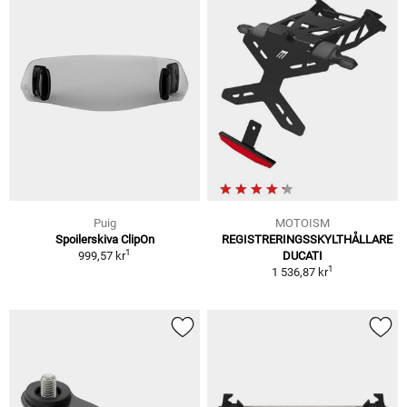
Puig
MOTOISM
Spoilerskiva ClipOn
REGISTRERINGSSKYLTHÅLLARE
1
999,57 kr
DUCATI
1
1 536,87 kr