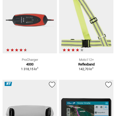
ProCharger
Moto112+
4000
Reflexband
1
1
1 318,15 kr
142,70 kr
NY